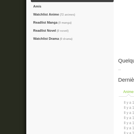
Amis
Watchlist Anime
(72 animes)
Readlist Manga
(0 manga)
Readlist Novel
(0 novel)
Watchlist Drama
(0 drama)
Quelqu
...
Derniè
Anime
Il y a 
Il y a 
Il y a 
Il y a 
Il y a 
Il y a 
Il y a 