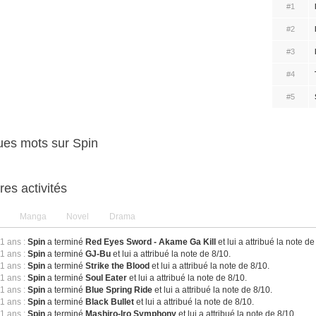
#1
#2
#3
#4
#5
es mots sur Spin
res activités
Manga
Novel
Drama
11 ans :
Spin
a terminé
Red Eyes Sword - Akame Ga Kill
et lui a attribué la note de
11 ans :
Spin
a terminé
GJ-Bu
et lui a attribué la note de 8/10.
11 ans :
Spin
a terminé
Strike the Blood
et lui a attribué la note de 8/10.
11 ans :
Spin
a terminé
Soul Eater
et lui a attribué la note de 8/10.
11 ans :
Spin
a terminé
Blue Spring Ride
et lui a attribué la note de 8/10.
11 ans :
Spin
a terminé
Black Bullet
et lui a attribué la note de 8/10.
11 ans :
Spin
a terminé
Mashiro-Iro Symphony
et lui a attribué la note de 8/10.