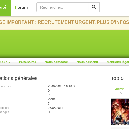
uté
Forum
E IMPORTANT : RECRUTEMENT URGENT. PLUS D'INFOS
nous ?
Partenaires
Nous contacter
Nous soutenir
Mentions léga
ations générales
Top 5
onnexion
25/04/2015 10:10:05
Anime
0
?
? ans
?
ription
27/08/2014
ssages
0