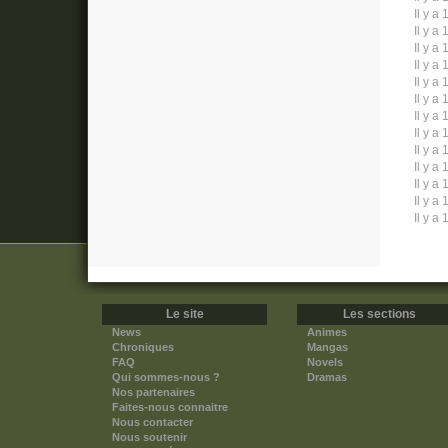
Il y a 
Il y a 
Il y a 
Il y a 
Il y a 
Il y a 
Il y a 
Il y a 
Il y a 
Il y a 
Il y a 
Il y a 
Il y a 
Le site
Les sections
News
Animes
Chroniques
Mangas
FAQ
Novels
Qui sommes-nous ?
Dramas
Nos partenaires
Faites-nous connaitre
Nous contacter
Nous soutenir