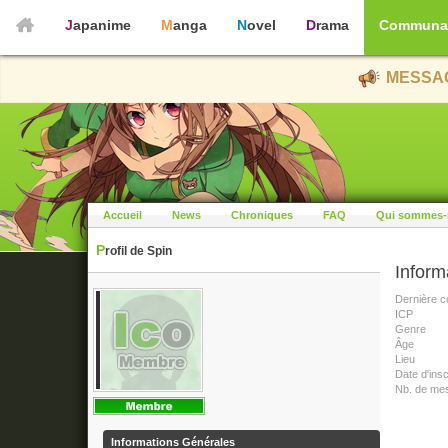
Japanime
Manga
Novel
Drama
Communa
MESSAG
Accueil
News
Chroniques
FAQ
Qui sommes-
Profil de Spin
Inform
Dernière c
ICP
Genre
Âge
Lieu
Date d'insc
Nb. de me
Informations Générales