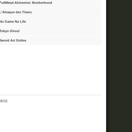
FullMetal Alchemist: Brotherhood
L'Attaque des Titans
No Game No Life
Tokyo Ghoul
Sword Art Online
 8/10.