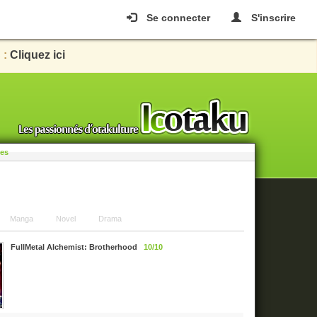
Se connecter
S'inscrire
 :
Cliquez ici
les
Manga
Novel
Drama
FullMetal Alchemist: Brotherhood
10/10