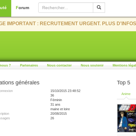
uté
Forum
E IMPORTANT : RECRUTEMENT URGENT. PLUS D'INFOS
nous ?
Partenaires
Nous contacter
Nous soutenir
Mentions léga
ations générales
Top 5
onnexion
15/10/2015 23:48:52
Anime
36
Féminin
31 ans
maine et loire
ription
20/08/2015
ssages
26