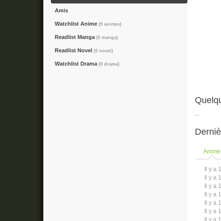
Amis
Watchlist Anime
(9 animes)
Readlist Manga
(0 manga)
Readlist Novel
(0 novel)
Watchlist Drama
(0 drama)
Quelqu
...
Derniè
Anime
Il y a 
Il y a 
Il y a 
Il y a 
Il y a 
Il y a 
Il y a 