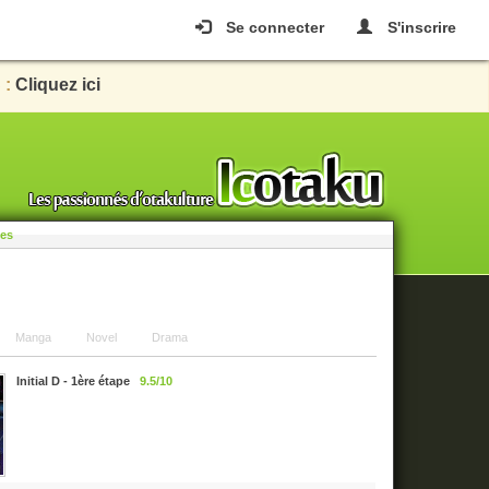
Se connecter
S'inscrire
 :
Cliquez ici
les
Manga
Novel
Drama
Initial D - 1ère étape
9.5/10