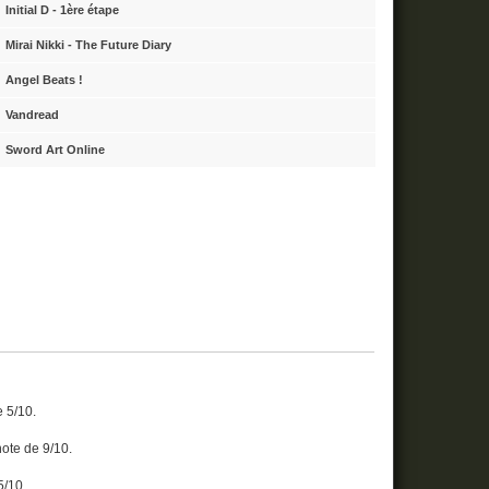
Initial D - 1ère étape
Mirai Nikki - The Future Diary
Angel Beats !
Vandread
Sword Art Online
e 5/10.
 note de 9/10.
5/10.