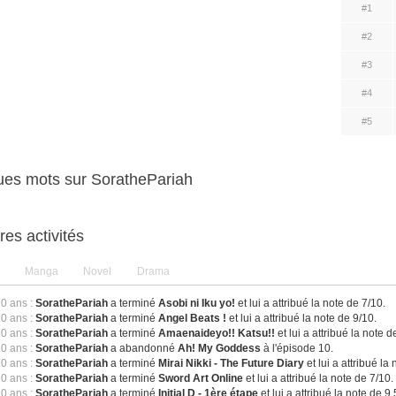
#1
#2
#3
#4
#5
es mots sur SorathePariah
res activités
Manga
Novel
Drama
10 ans :
SorathePariah
a terminé
Asobi ni Iku yo!
et lui a attribué la note de 7/10.
10 ans :
SorathePariah
a terminé
Angel Beats !
et lui a attribué la note de 9/10.
10 ans :
SorathePariah
a terminé
Amaenaideyo!! Katsu!!
et lui a attribué la note d
10 ans :
SorathePariah
a abandonné
Ah! My Goddess
à l'épisode 10.
10 ans :
SorathePariah
a terminé
Mirai Nikki - The Future Diary
et lui a attribué la
10 ans :
SorathePariah
a terminé
Sword Art Online
et lui a attribué la note de 7/10.
10 ans :
SorathePariah
a terminé
Initial D - 1ère étape
et lui a attribué la note de 9.