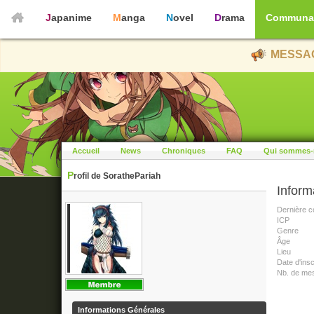
Japanime
Manga
Novel
Drama
Communa
MESSAG
Accueil
News
Chroniques
FAQ
Qui sommes-
Profil de SorathePariah
Inform
Dernière c
ICP
Genre
Âge
Lieu
Date d'insc
Nb. de me
Informations Générales