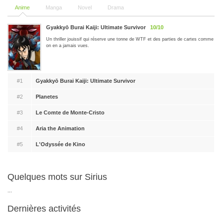
Anime
Manga
Novel
Drama
Gyakkyō Burai Kaiji: Ultimate Survivor
10/10
Un thriller jouissif qui réserve une tonne de WTF et des parties de cartes comme
on en a jamais vues.
#1
Gyakkyō Burai Kaiji: Ultimate Survivor
#2
Planetes
#3
Le Comte de Monte-Cristo
#4
Aria the Animation
#5
L'Odyssée de Kino
Quelques mots sur Sirius
...
Dernières activités