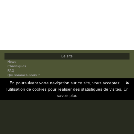
Le site
News
Chroniques
FAQ
Qui sommes-nous ?
Nos partenaires
En poursuivant votre navigation sur ce site, vous acceptez
✖
Faites-nous connaitre
l'utilisation de cookies pour réaliser des statistiques de visites.
Nous contacter
En
Nous soutenir
savoir plus
Mentions légales
Les sections
Animes
Mangas
Novels
Dramas
Informations