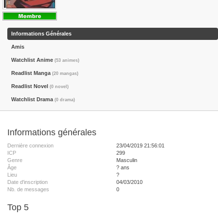
Informations Générales
Amis
Watchlist Anime
(53 animes)
Readlist Manga
(20 mangas)
Readlist Novel
(0 novel)
Watchlist Drama
(0 drama)
Informations générales
Dernière connexion
23/04/2019 21:56:01
ICP
299
Genre
Masculin
Âge
? ans
Lieu
?
Date d'inscription
04/03/2010
Nb. de messages
0
Top 5