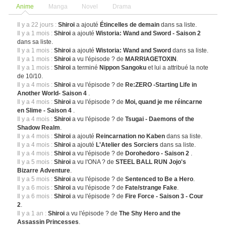
Anime
Manga
Novel
Drama
Il y a 22 jours :
Shiroi
a ajouté
Étincelles de demain
dans sa liste.
Il y a 1 mois :
Shiroi
a ajouté
Wistoria: Wand and Sword - Saison 2
dans sa liste.
Il y a 1 mois :
Shiroi
a ajouté
Wistoria: Wand and Sword
dans sa liste.
Il y a 1 mois :
Shiroi
a vu l'épisode ? de
MARRIAGETOXIN
.
Il y a 1 mois :
Shiroi
a terminé
Nippon Sangoku
et lui a attribué la note
de 10/10.
Il y a 4 mois :
Shiroi
a vu l'épisode ? de
Re:ZERO -Starting Life in
Another World- Saison 4
.
Il y a 4 mois :
Shiroi
a vu l'épisode ? de
Moi, quand je me réincarne
en Slime - Saison 4
.
Il y a 4 mois :
Shiroi
a vu l'épisode ? de
Tsugai - Daemons of the
Shadow Realm
.
Il y a 4 mois :
Shiroi
a ajouté
Reincarnation no Kaben
dans sa liste.
Il y a 4 mois :
Shiroi
a ajouté
L'Atelier des Sorciers
dans sa liste.
Il y a 4 mois :
Shiroi
a vu l'épisode ? de
Dorohedoro - Saison 2
.
Il y a 5 mois :
Shiroi
a vu l'ONA ? de
STEEL BALL RUN Jojo's
Bizarre Adventure
.
Il y a 5 mois :
Shiroi
a vu l'épisode ? de
Sentenced to Be a Hero
.
Il y a 6 mois :
Shiroi
a vu l'épisode ? de
Fate/strange Fake
.
Il y a 6 mois :
Shiroi
a vu l'épisode ? de
Fire Force - Saison 3 - Cour
2
.
Il y a 1 an :
Shiroi
a vu l'épisode ? de
The Shy Hero and the
Assassin Princesses
.