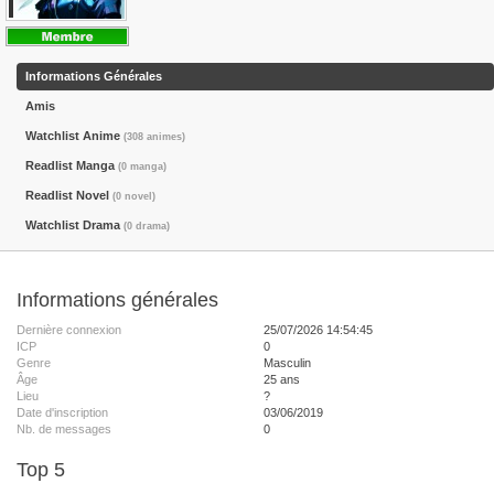
Informations Générales
Amis
Watchlist Anime
(308 animes)
Readlist Manga
(0 manga)
Readlist Novel
(0 novel)
Watchlist Drama
(0 drama)
Informations générales
Dernière connexion
25/07/2026 14:54:45
ICP
0
Genre
Masculin
Âge
25 ans
Lieu
?
Date d'inscription
03/06/2019
Nb. de messages
0
Top 5