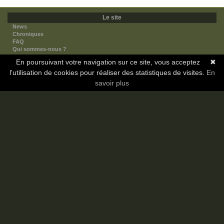
Le site
News
Chroniques
FAQ
Qui sommes-nous ?
Nos partenaires
En poursuivant votre navigation sur ce site, vous acceptez
✖
Faites-nous connaitre
l'utilisation de cookies pour réaliser des statistiques de visites.
Nous contacter
En
Nous soutenir
savoir plus
Mentions légales
Les sections
Animes
Mangas
Novels
Dramas
Informations
Communauté
Forum
Membres
Classement Icp
Discord