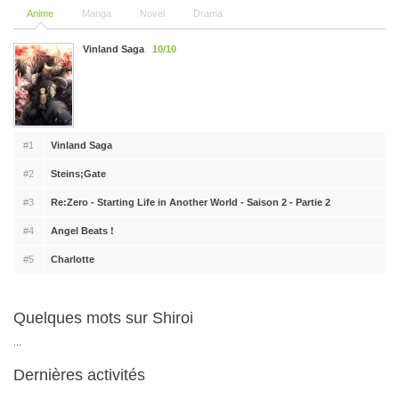
Anime
Manga
Novel
Drama
Vinland Saga
10/10
#1
Vinland Saga
#2
Steins;Gate
#3
Re:Zero - Starting Life in Another World - Saison 2 - Partie 2
#4
Angel Beats !
#5
Charlotte
Quelques mots sur Shiroi
...
Dernières activités