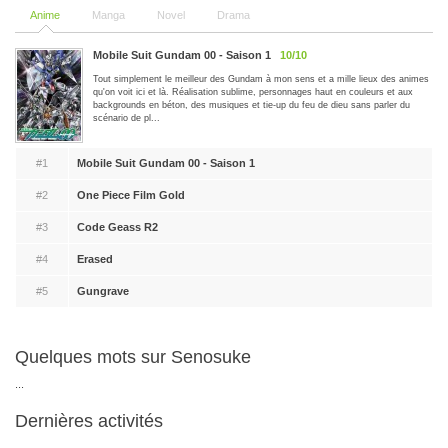
Anime
Manga
Novel
Drama
Mobile Suit Gundam 00 - Saison 1
10/10
Tout simplement le meilleur des Gundam à mon sens et a mille lieux des animes
qu'on voit ici et là. Réalisation sublime, personnages haut en couleurs et aux
backgrounds en béton, des musiques et tie-up du feu de dieu sans parler du
scénario de pl...
#1
Mobile Suit Gundam 00 - Saison 1
#2
One Piece Film Gold
#3
Code Geass R2
#4
Erased
#5
Gungrave
Quelques mots sur Senosuke
...
Dernières activités