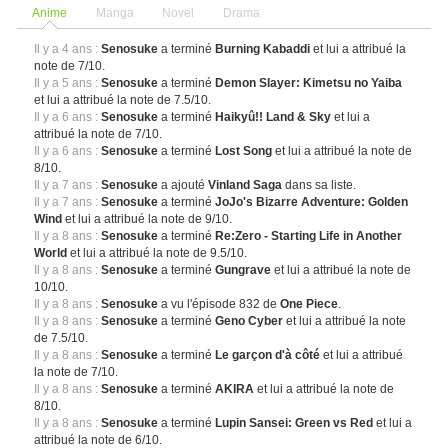
Anime
Manga
Novel
Drama
Il y a 4 ans :
Senosuke
a terminé
Burning Kabaddi
et lui a attribué la
note de 7/10.
Il y a 5 ans :
Senosuke
a terminé
Demon Slayer: Kimetsu no Yaiba
et lui a attribué la note de 7.5/10.
Il y a 6 ans :
Senosuke
a terminé
Haikyû!! Land & Sky
et lui a
attribué la note de 7/10.
Il y a 6 ans :
Senosuke
a terminé
Lost Song
et lui a attribué la note de
8/10.
Il y a 7 ans :
Senosuke
a ajouté
Vinland Saga
dans sa liste.
Il y a 7 ans :
Senosuke
a terminé
JoJo's Bizarre Adventure: Golden
Wind
et lui a attribué la note de 9/10.
Il y a 8 ans :
Senosuke
a terminé
Re:Zero - Starting Life in Another
World
et lui a attribué la note de 9.5/10.
Il y a 8 ans :
Senosuke
a terminé
Gungrave
et lui a attribué la note de
10/10.
Il y a 8 ans :
Senosuke
a vu l'épisode 832 de
One Piece
.
Il y a 8 ans :
Senosuke
a terminé
Geno Cyber
et lui a attribué la note
de 7.5/10.
Il y a 8 ans :
Senosuke
a terminé
Le garçon d'à côté
et lui a attribué
la note de 7/10.
Il y a 8 ans :
Senosuke
a terminé
AKIRA
et lui a attribué la note de
8/10.
Il y a 8 ans :
Senosuke
a terminé
Lupin Sansei: Green vs Red
et lui a
attribué la note de 6/10.