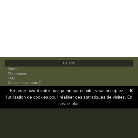
Le site
News
Chroniques
FAQ
Qui sommes-nous ?
Nos partenaires
En poursuivant votre navigation sur ce site, vous acceptez
✖
Faites-nous connaitre
l'utilisation de cookies pour réaliser des statistiques de visites.
Nous contacter
En
Nous soutenir
savoir plus
Mentions légales
Les sections
Animes
Mangas
Novels
Dramas