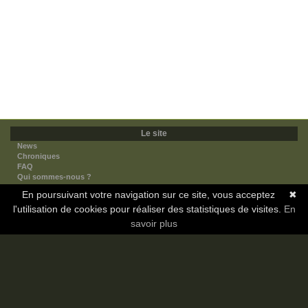
Le site
News
Chroniques
FAQ
Qui sommes-nous ?
Nos partenaires
En poursuivant votre navigation sur ce site, vous acceptez
✖
Faites-nous connaitre
l'utilisation de cookies pour réaliser des statistiques de visites.
Nous contacter
En
Nous soutenir
savoir plus
Mentions légales
Les sections
Animes
Mangas
Novels
Dramas