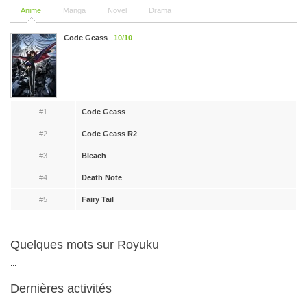
Anime
Manga
Novel
Drama
Code Geass
10/10
#1
Code Geass
#2
Code Geass R2
#3
Bleach
#4
Death Note
#5
Fairy Tail
Quelques mots sur Royuku
...
Dernières activités