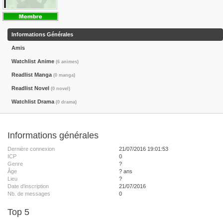
Informations Générales
Amis
Watchlist Anime
(6 animes)
Readlist Manga
(0 manga)
Readlist Novel
(0 novel)
Watchlist Drama
(0 drama)
Informations générales
Dernière connexion
21/07/2016 19:01:53
ICP
0
Genre
?
Âge
? ans
Lieu
?
Date d'inscription
21/07/2016
Nb. de messages
0
Top 5