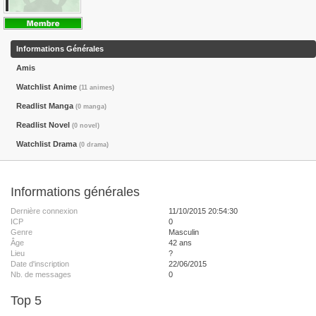
Informations Générales
Amis
Watchlist Anime
(11 animes)
Readlist Manga
(0 manga)
Readlist Novel
(0 novel)
Watchlist Drama
(0 drama)
Informations générales
Dernière connexion
11/10/2015 20:54:30
ICP
0
Genre
Masculin
Âge
42 ans
Lieu
?
Date d'inscription
22/06/2015
Nb. de messages
0
Top 5