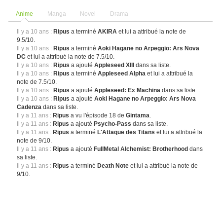
Anime
Manga
Novel
Drama
Il y a 10 ans :
Ripus
a terminé
AKIRA
et lui a attribué la note de
9.5/10.
Il y a 10 ans :
Ripus
a terminé
Aoki Hagane no Arpeggio: Ars Nova
DC
et lui a attribué la note de 7.5/10.
Il y a 10 ans :
Ripus
a ajouté
Appleseed XIII
dans sa liste.
Il y a 10 ans :
Ripus
a terminé
Appleseed Alpha
et lui a attribué la
note de 7.5/10.
Il y a 10 ans :
Ripus
a ajouté
Appleseed: Ex Machina
dans sa liste.
Il y a 10 ans :
Ripus
a ajouté
Aoki Hagane no Arpeggio: Ars Nova
Cadenza
dans sa liste.
Il y a 11 ans :
Ripus
a vu l'épisode 18 de
Gintama
.
Il y a 11 ans :
Ripus
a ajouté
Psycho-Pass
dans sa liste.
Il y a 11 ans :
Ripus
a terminé
L'Attaque des Titans
et lui a attribué la
note de 9/10.
Il y a 11 ans :
Ripus
a ajouté
FullMetal Alchemist: Brotherhood
dans
sa liste.
Il y a 11 ans :
Ripus
a terminé
Death Note
et lui a attribué la note de
9/10.