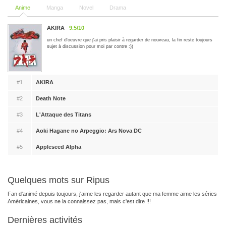
Anime
Manga
Novel
Drama
AKIRA
9.5/10
un chef d'oeuvre que j'ai pris plaisir à regarder de nouveau, la fin reste toujours
sujet à discussion pour moi par contre :))
#1
AKIRA
#2
Death Note
#3
L'Attaque des Titans
#4
Aoki Hagane no Arpeggio: Ars Nova DC
#5
Appleseed Alpha
Quelques mots sur Ripus
Fan d'animé depuis toujours, j'aime les regarder autant que ma femme aime les séries
Américaines, vous ne la connaissez pas, mais c'est dire !!!
Dernières activités