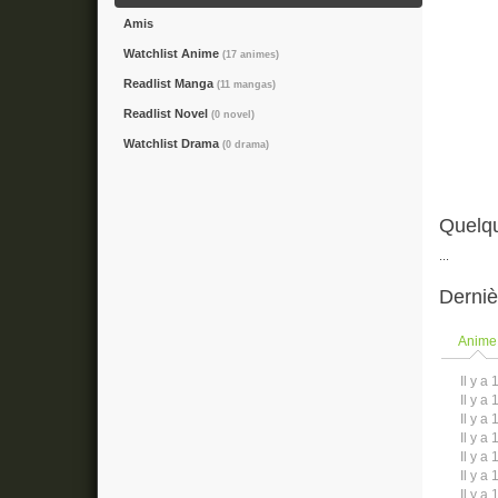
Amis
Watchlist Anime
(17 animes)
Readlist Manga
(11 mangas)
Readlist Novel
(0 novel)
Watchlist Drama
(0 drama)
Quelq
...
Derniè
Anime
Il y a 
Il y a 
Il y a 
Il y a 
Il y a 
Il y a 
Il y a 