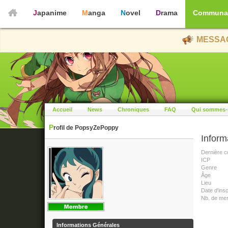
Japanime
Manga
Novel
Drama
Communa
MESSAG
Accueil
News
Chroniques
FAQ
Qui sommes-
Profil de PopsyZePoppy
Inform
Dernière c
ICP
Genre
Âge
Lieu
Date d'insc
Nb. de me
Informations Générales