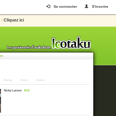
Se connecter
S'inscrire
 :
Cliquez ici
les
Manga
Novel
Drama
Nicky Larson
9/10