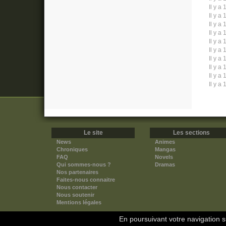
Il y a 
Il y a 
Il y a 
Il y a 
Il y a 
Il y a 
Il y a 
Il y a 
Il y a 
Il y a 
Le site
Les sections
News
Animes
Chroniques
Mangas
FAQ
Novels
Qui sommes-nous ?
Dramas
Nos partenaires
Faites-nous connaitre
Nous contacter
Nous soutenir
Mentions légales
En poursuivant votre navigation su