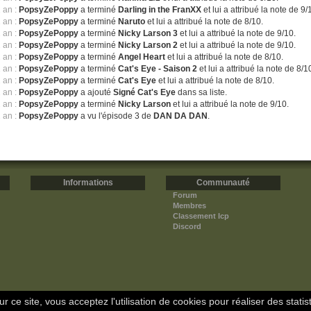
1 an :
PopsyZePoppy
a terminé
Darling in the FranXX
et lui a attribué la note de 9/
1 an :
PopsyZePoppy
a terminé
Naruto
et lui a attribué la note de 8/10.
1 an :
PopsyZePoppy
a terminé
Nicky Larson 3
et lui a attribué la note de 9/10.
1 an :
PopsyZePoppy
a terminé
Nicky Larson 2
et lui a attribué la note de 9/10.
1 an :
PopsyZePoppy
a terminé
Angel Heart
et lui a attribué la note de 8/10.
1 an :
PopsyZePoppy
a terminé
Cat's Eye - Saison 2
et lui a attribué la note de 8/1
1 an :
PopsyZePoppy
a terminé
Cat's Eye
et lui a attribué la note de 8/10.
1 an :
PopsyZePoppy
a ajouté
Signé Cat's Eye
dans sa liste.
1 an :
PopsyZePoppy
a terminé
Nicky Larson
et lui a attribué la note de 9/10.
1 an :
PopsyZePoppy
a vu l'épisode 3 de
DAN DA DAN
.
Informations
Communauté
Forum
Membres
Classement Icp
Discord
r ce site, vous acceptez l'utilisation de cookies pour réaliser des statis
Copyright © 2008-2026 - Icotaku v3.1