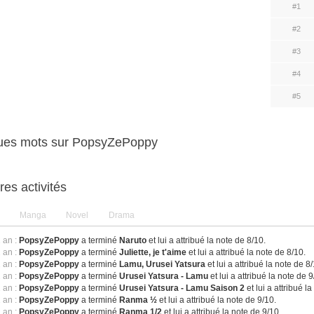
#1
#2
#3
#4
#5
ues mots sur PopsyZePoppy
res activités
Manga
Novel
Drama
1 an :
PopsyZePoppy
a terminé
Naruto
et lui a attribué la note de 8/10.
1 an :
PopsyZePoppy
a terminé
Juliette, je t'aime
et lui a attribué la note de 8/10.
1 an :
PopsyZePoppy
a terminé
Lamu, Urusei Yatsura
et lui a attribué la note de 8
1 an :
PopsyZePoppy
a terminé
Urusei Yatsura - Lamu
et lui a attribué la note de 9
1 an :
PopsyZePoppy
a terminé
Urusei Yatsura - Lamu Saison 2
et lui a attribué l
1 an :
PopsyZePoppy
a terminé
Ranma ½
et lui a attribué la note de 9/10.
1 an :
PopsyZePoppy
a terminé
Ranma 1/2
et lui a attribué la note de 9/10.