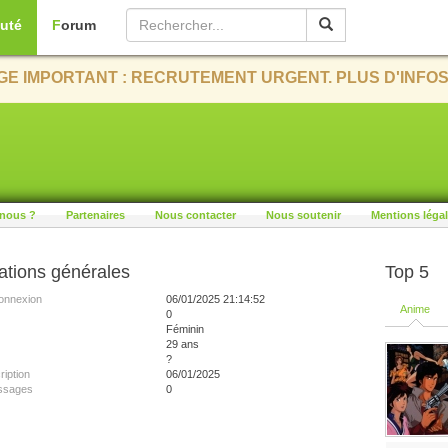
uté
Forum
E IMPORTANT : RECRUTEMENT URGENT. PLUS D'INFOS
nous ?
Partenaires
Nous contacter
Nous soutenir
Mentions léga
ations générales
Top 5
onnexion
06/01/2025 21:14:52
Anime
0
Féminin
29 ans
?
ription
06/01/2025
ssages
0