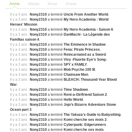
Anime
Manga
Novel
Drama
Il y a 3 ans :
Nony2310
a terminé
Uncle From Another World
.
Il y a 3 ans :
Nony2310
a terminé
My Hero Academia : World
Heroes' Mission
.
Il y a 3 ans :
Nony2310
a terminé
My Hero Academia - Saison 6
.
Il y a 3 ans :
Nony2310
a terminé
DanMachi - La Légende des
Familias saison 4
.
Il y a 3 ans :
Nony2310
a terminé
The Eminence in Shadow
.
Il y a 3 ans :
Nony2310
a terminé
Fena: Pirate Princess
.
Il y a 3 ans :
Nony2310
a terminé
Reincarnated as a Sword
.
Il y a 3 ans :
Nony2310
a terminé
Vivy -Fluorite Eye's Song-
.
Il y a 3 ans :
Nony2310
a terminé
SPY x FAMILY
.
Il y a 3 ans :
Nony2310
a terminé
Mob Psycho 100 III
.
Il y a 3 ans :
Nony2310
a terminé
Chainsaw Man
.
Il y a 3 ans :
Nony2310
a terminé
BLEACH: Thousand-Year Blood
War
.
Il y a 3 ans :
Nony2310
a terminé
Time Shadows
.
Il y a 3 ans :
Nony2310
a terminé
Rent-a-Girlfriend Saison 2
.
Il y a 3 ans :
Nony2310
a terminé
Hello World
.
Il y a 3 ans :
Nony2310
a terminé
Jojo’s Bizarre Adventure Stone
Ocean part 3
.
Il y a 3 ans :
Nony2310
a terminé
The Yakuza's Guide to Babysitting
.
Il y a 3 ans :
Nony2310
a terminé
Komi cherche ses mots 2
.
Il y a 3 ans :
Nony2310
a terminé
Cyberpunk: Edgerunners
.
Il y a 3 ans :
Nony2310
a terminé
Komi cherche ses mots
.