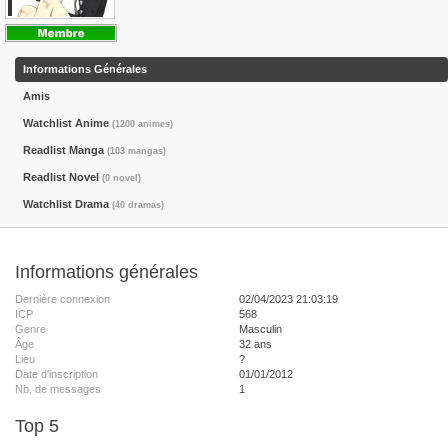
Informations Générales
Amis
Watchlist Anime
(1200 animes)
Readlist Manga
(103 mangas)
Readlist Novel
(0 novel)
Watchlist Drama
(40 dramas)
Informations générales
Dernière connexion
02/04/2023 21:03:19
ICP
568
Genre
Masculin
Âge
32 ans
Lieu
?
Date d'inscription
01/01/2012
Nb. de messages
1
Top 5