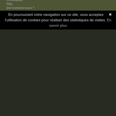
Chroniques
FAQ
Qui sommes-nous ?
Nos partenaires
En poursuivant votre navigation sur ce site, vous acceptez
✖
Faites-nous connaitre
l'utilisation de cookies pour réaliser des statistiques de visites.
Nous contacter
En
Nous soutenir
savoir plus
Mentions légales
Les sections
Animes
Mangas
Novels
Dramas
Informations
Communauté
Forum
Membres
Classement Icp
Discord