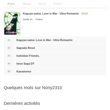
Anime
Manga
Novel
Drama
Kaguya-sama: Love is War - Ultra Romantic
10/10
Quelle fin... J'adore
#1
Kaguya-sama: Love is War - Ultra Romantic
#2
Sagrada Reset
#3
Isshūkan Friends.
#4
Ixion Saga DT
#5
Kanamemo
Quelques mots sur Nony2310
...
Dernières activités