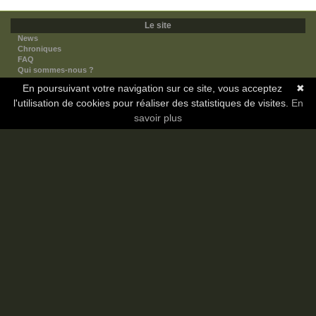
Le site
News
Chroniques
FAQ
Qui sommes-nous ?
Nos partenaires
En poursuivant votre navigation sur ce site, vous acceptez
✖
Faites-nous connaitre
l'utilisation de cookies pour réaliser des statistiques de visites.
Nous contacter
En
Nous soutenir
savoir plus
Mentions légales
Les sections
Animes
Mangas
Novels
Dramas
Informations
Communauté
Forum
Membres
Classement Icp
Discord