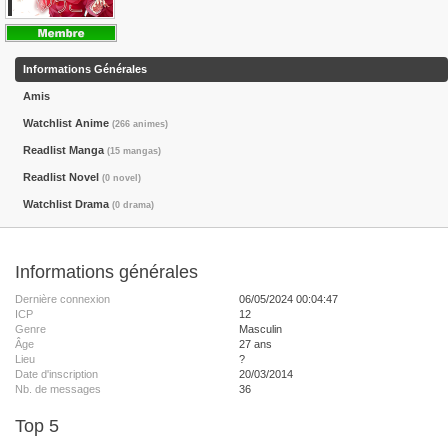
Informations Générales
Amis
Watchlist Anime
(266 animes)
Readlist Manga
(15 mangas)
Readlist Novel
(0 novel)
Watchlist Drama
(0 drama)
Informations générales
Dernière connexion
06/05/2024 00:04:47
ICP
12
Genre
Masculin
Âge
27 ans
Lieu
?
Date d'inscription
20/03/2014
Nb. de messages
36
Top 5