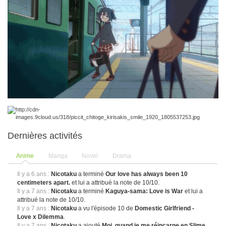
Dernières activités
Anime
Manga
Novel
Drama
Il y a 6 ans :
Nicotaku
a terminé
Our love has always been 10
centimeters apart.
et lui a attribué la note de 10/10.
Il y a 7 ans :
Nicotaku
a terminé
Kaguya-sama: Love is War
et lui a
attribué la note de 10/10.
Il y a 7 ans :
Nicotaku
a vu l'épisode 10 de
Domestic Girlfriend -
Love x Dilemma
.
Il y a 7 ans :
Nicotaku
a ajouté
Moi, quand je me réincarne en Slime