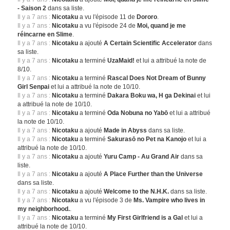
- Saison 2
dans sa liste.
Il y a 7 ans :
Nicotaku
a vu l'épisode 11 de
Dororo
.
Il y a 7 ans :
Nicotaku
a vu l'épisode 24 de
Moi, quand je me
réincarne en Slime
.
Il y a 7 ans :
Nicotaku
a ajouté
A Certain Scientific Accelerator
dans
sa liste.
Il y a 7 ans :
Nicotaku
a terminé
UzaMaid!
et lui a attribué la note de
8/10.
Il y a 7 ans :
Nicotaku
a terminé
Rascal Does Not Dream of Bunny
Girl Senpai
et lui a attribué la note de 10/10.
Il y a 7 ans :
Nicotaku
a terminé
Dakara Boku wa, H ga Dekinai
et lui
a attribué la note de 10/10.
Il y a 7 ans :
Nicotaku
a terminé
Oda Nobuna no Yabō
et lui a attribué
la note de 10/10.
Il y a 7 ans :
Nicotaku
a ajouté
Made in Abyss
dans sa liste.
Il y a 7 ans :
Nicotaku
a terminé
Sakurasō no Pet na Kanojo
et lui a
attribué la note de 10/10.
Il y a 7 ans :
Nicotaku
a ajouté
Yuru Camp - Au Grand Air
dans sa
liste.
Il y a 7 ans :
Nicotaku
a ajouté
A Place Further than the Universe
dans sa liste.
Il y a 7 ans :
Nicotaku
a ajouté
Welcome to the N.H.K.
dans sa liste.
Il y a 7 ans :
Nicotaku
a vu l'épisode 3 de
Ms. Vampire who lives in
my neighborhood.
.
Il y a 7 ans :
Nicotaku
a terminé
My First Girlfriend is a Gal
et lui a
attribué la note de 10/10.