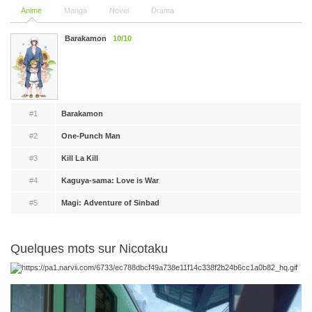
Anime
Manga
Novel
Drama
Barakamon
10/10
#1
Barakamon
#2
One-Punch Man
#3
Kill La Kill
#4
Kaguya-sama: Love is War
#5
Magi: Adventure of Sinbad
Quelques mots sur Nicotaku