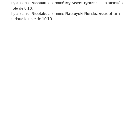
Il y a 7 ans :
Nicotaku
a terminé
My Sweet Tyrant
et lui a attribué la
note de 8/10.
Il y a 7 ans :
Nicotaku
a terminé
Natsuyuki Rendez-vous
et lui a
attribué la note de 10/10.