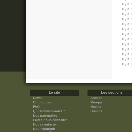
Il y a 
Il y a 
Il y a 
Il y a 
Il y a 
Il y a 
Il y a 
Il y a 
Il y a 
Il y a 
Il y a 
Il y a 
Il y a 
Le site
Les sections
News
Animes
Chroniques
Mangas
FAQ
Novels
Qui sommes-nous ?
Dramas
Nos partenaires
Faites-nous connaitre
Nous contacter
Nous soutenir