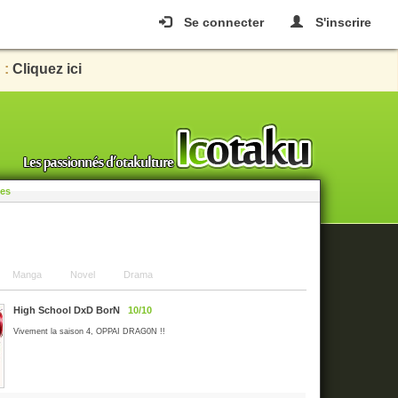
Se connecter
S'inscrire
 :
Cliquez ici
les
Manga
Novel
Drama
High School DxD BorN
10/10
Vivement la saison 4, OPPAI DRAG0N !!