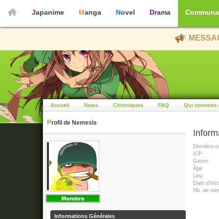
Japanime
Manga
Novel
Drama
Communa
MESSAG
Accueil
News
Chroniques
FAQ
Qui sommes-
Profil de Nemesis
Inform
Dernière c
ICP
Genre
Âge
Lieu
Date d'insc
Nb. de me
Informations Générales