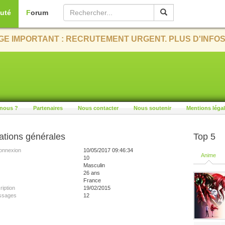
uté
Forum
E IMPORTANT : RECRUTEMENT URGENT. PLUS D'INFOS
nous ?
Partenaires
Nous contacter
Nous soutenir
Mentions léga
ations générales
Top 5
onnexion
10/05/2017 09:46:34
Anime
10
Masculin
26 ans
France
ription
19/02/2015
ssages
12