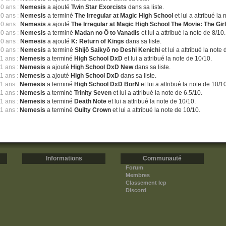
10 ans :
Nemesis
a ajouté
Twin Star Exorcists
dans sa liste.
10 ans :
Nemesis
a terminé
The Irregular at Magic High School
et lui a attribué la
10 ans :
Nemesis
a ajouté
The Irregular at Magic High School The Movie: The G
10 ans :
Nemesis
a terminé
Madan no Ô to Vanadis
et lui a attribué la note de 8/10.
10 ans :
Nemesis
a ajouté
K: Return of Kings
dans sa liste.
10 ans :
Nemesis
a terminé
Shijō Saikyō no Deshi Kenichi
et lui a attribué la note 
11 ans :
Nemesis
a terminé
High School DxD
et lui a attribué la note de 10/10.
11 ans :
Nemesis
a ajouté
High School DxD New
dans sa liste.
11 ans :
Nemesis
a ajouté
High School DxD
dans sa liste.
11 ans :
Nemesis
a terminé
High School DxD BorN
et lui a attribué la note de 10/1
11 ans :
Nemesis
a terminé
Trinity Seven
et lui a attribué la note de 6.5/10.
11 ans :
Nemesis
a terminé
Death Note
et lui a attribué la note de 10/10.
11 ans :
Nemesis
a terminé
Guilty Crown
et lui a attribué la note de 10/10.
Informations
Communauté
Forum
Membres
Classement Icp
Discord