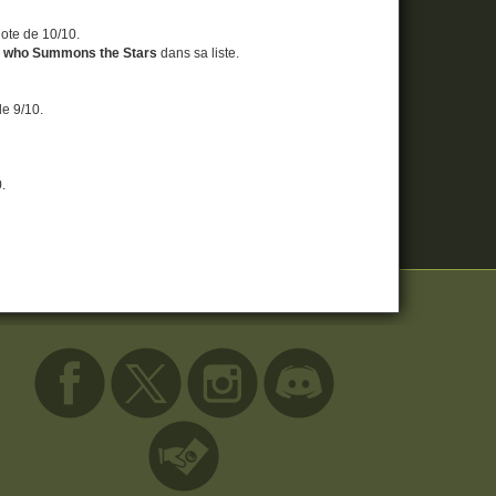
 note de 10/10.
irl who Summons the Stars
dans sa liste.
de 9/10.
0.