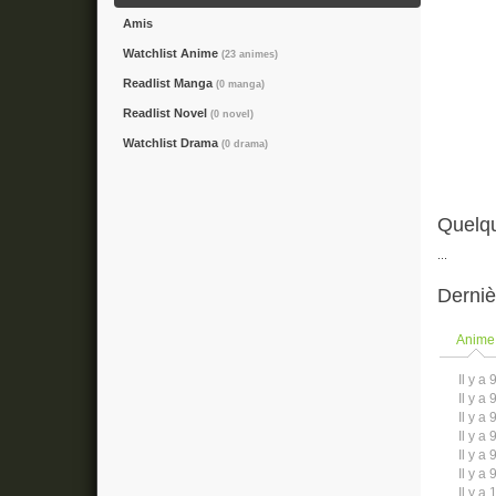
Amis
Watchlist Anime
(23 animes)
Readlist Manga
(0 manga)
Readlist Novel
(0 novel)
Watchlist Drama
(0 drama)
Quelq
...
Derniè
Anime
Il y a 
Il y a 
Il y a 
Il y a 
Il y a 
Il y a 
Il y a 