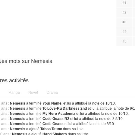
#1
#2
#3
#4
#5
ues mots sur Nemesis
res activités
Manga
Novel
Drama
9 ans :
Nemesis
a terminé
Your Name.
et lui a attribué la note de 10/10.
9 ans :
Nemesis
a terminé
To Love-Ru Darkness 2nd
et lui a attribué la note de 9/
9 ans :
Nemesis
a terminé
My Hero Academia
et lui a attribué la note de 10/10.
9 ans :
Nemesis
a terminé
Code Geass R2
et lui a attribué la note de 8.5/10.
9 ans :
Nemesis
a terminé
Code Geass
et lui a attribué la note de 8/10.
9 ans :
Nemesis
a ajouté
Taboo Tattoo
dans sa liste.
10 ans :
Nemesis
a ajouté
Hand Shakers
dans sa liste.