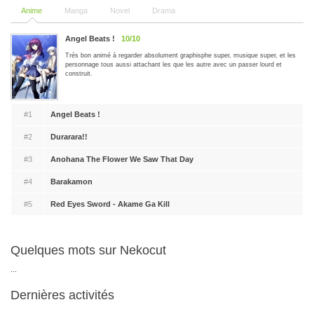
Anime
Manga
Novel
Drama
Angel Beats !
10/10
Trés bon animé à regarder absolument graphisphe super, musique super, et les
personnage tous aussi attachant les que les autre avec un passer lourd et
construit.
#1
Angel Beats !
#2
Durarara!!
#3
Anohana The Flower We Saw That Day
#4
Barakamon
#5
Red Eyes Sword - Akame Ga Kill
Quelques mots sur Nekocut
...
Dernières activités