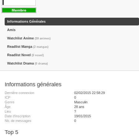
Informations Générales
Amis
Watchlist Anime
(59 animes)
Readlist Manga
(2 mangas)
Readlist Novel
(0 novel)
Watchlist Drama
(0 drama)
Informations générales
Dernière connexion
02/02/2015 22:58:29
ICP
0
Genre
Masculin
Âge
28 ans
Lieu
?
Date d'inscription
19/01/2015
Nb. de messages
0
Top 5