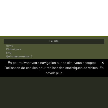
Le site
News
Chroniques
FAQ
Qui sommes-nous ?
Nos partenaires
En poursuivant votre navigation sur ce site, vous acceptez
✖
Faites-nous connaitre
l'utilisation de cookies pour réaliser des statistiques de visites.
Nous contacter
En
Nous soutenir
savoir plus
Mentions légales
Les sections
Animes
Mangas
Novels
Dramas
Informations