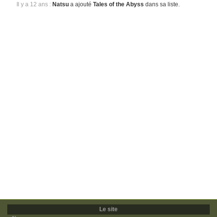
Il y a 12 ans :
Natsu
a ajouté
Tales of the Abyss
dans sa liste.
Le site