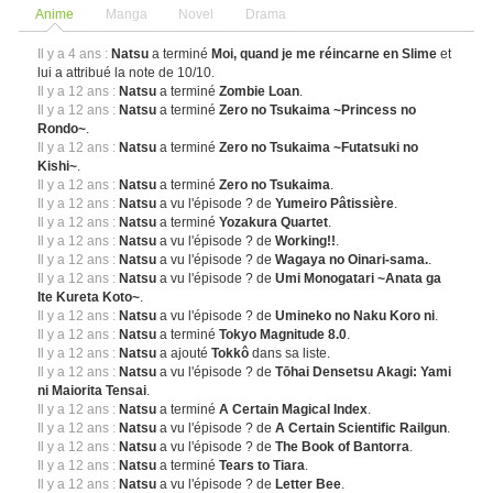
Anime
Manga
Novel
Drama
Il y a 4 ans :
Natsu
a terminé
Moi, quand je me réincarne en Slime
et
lui a attribué la note de 10/10.
Il y a 12 ans :
Natsu
a terminé
Zombie Loan
.
Il y a 12 ans :
Natsu
a terminé
Zero no Tsukaima ~Princess no
Rondo~
.
Il y a 12 ans :
Natsu
a terminé
Zero no Tsukaima ~Futatsuki no
Kishi~
.
Il y a 12 ans :
Natsu
a terminé
Zero no Tsukaima
.
Il y a 12 ans :
Natsu
a vu l'épisode ? de
Yumeiro Pâtissière
.
Il y a 12 ans :
Natsu
a terminé
Yozakura Quartet
.
Il y a 12 ans :
Natsu
a vu l'épisode ? de
Working!!
.
Il y a 12 ans :
Natsu
a vu l'épisode ? de
Wagaya no Oinari-sama.
.
Il y a 12 ans :
Natsu
a vu l'épisode ? de
Umi Monogatari ~Anata ga
Ite Kureta Koto~
.
Il y a 12 ans :
Natsu
a vu l'épisode ? de
Umineko no Naku Koro ni
.
Il y a 12 ans :
Natsu
a terminé
Tokyo Magnitude 8.0
.
Il y a 12 ans :
Natsu
a ajouté
Tokkô
dans sa liste.
Il y a 12 ans :
Natsu
a vu l'épisode ? de
Tōhai Densetsu Akagi: Yami
ni Maiorita Tensai
.
Il y a 12 ans :
Natsu
a terminé
A Certain Magical Index
.
Il y a 12 ans :
Natsu
a vu l'épisode ? de
A Certain Scientific Railgun
.
Il y a 12 ans :
Natsu
a vu l'épisode ? de
The Book of Bantorra
.
Il y a 12 ans :
Natsu
a terminé
Tears to Tiara
.
Il y a 12 ans :
Natsu
a vu l'épisode ? de
Letter Bee
.