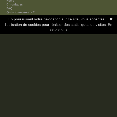
News
Chroniques
FAQ
Qui sommes-nous ?
Nos partenaires
En poursuivant votre navigation sur ce site, vous acceptez
✖
Faites-nous connaitre
l'utilisation de cookies pour réaliser des statistiques de visites.
Nous contacter
En
Nous soutenir
savoir plus
Mentions légales
Les sections
Animes
Mangas
Novels
Dramas
Informations
Communauté
Forum
Membres
Classement Icp
Discord