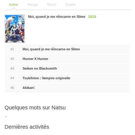
Anime
Manga
Novel
Drama
Moi, quand je me réincarne en Slime
10/10
#1
Moi, quand je me réincarne en Slime
#2
Hunter X Hunter
#3
Seiken no Blacksmith
#4
Tsukihime : Vampire originelle
#5
Akikan!
Quelques mots sur Natsu
...
Dernières activités