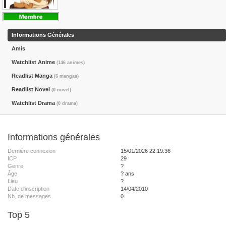
Informations Générales
Amis
Watchlist Anime
(146 animes)
Readlist Manga
(6 mangas)
Readlist Novel
(0 novel)
Watchlist Drama
(0 drama)
Informations générales
Dernière connexion
15/01/2026 22:19:36
ICP
29
Genre
?
Âge
? ans
Lieu
?
Date d'inscription
14/04/2010
Nb. de messages
0
Top 5