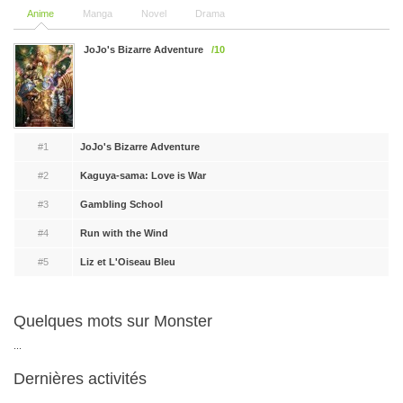
Anime
Manga
Novel
Drama
JoJo's Bizarre Adventure
/10
#1
JoJo's Bizarre Adventure
#2
Kaguya-sama: Love is War
#3
Gambling School
#4
Run with the Wind
#5
Liz et L'Oiseau Bleu
Quelques mots sur Monster
...
Dernières activités