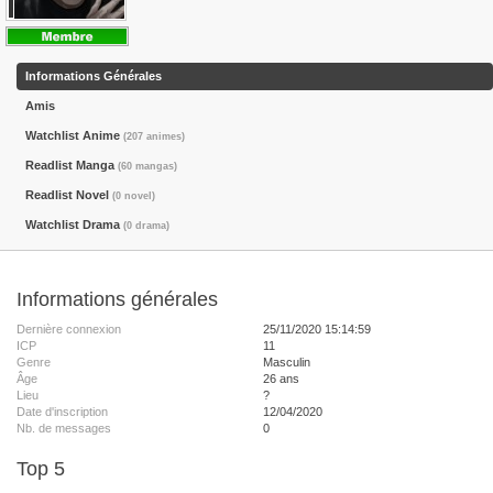
Informations Générales
Amis
Watchlist Anime
(207 animes)
Readlist Manga
(60 mangas)
Readlist Novel
(0 novel)
Watchlist Drama
(0 drama)
Informations générales
Dernière connexion
25/11/2020 15:14:59
ICP
11
Genre
Masculin
Âge
26 ans
Lieu
?
Date d'inscription
12/04/2020
Nb. de messages
0
Top 5