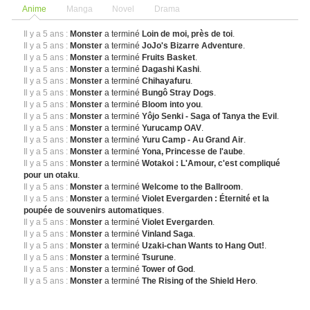
Anime
Manga
Novel
Drama
Il y a 5 ans :
Monster
a terminé
Loin de moi, près de toi
.
Il y a 5 ans :
Monster
a terminé
JoJo's Bizarre Adventure
.
Il y a 5 ans :
Monster
a terminé
Fruits Basket
.
Il y a 5 ans :
Monster
a terminé
Dagashi Kashi
.
Il y a 5 ans :
Monster
a terminé
Chihayafuru
.
Il y a 5 ans :
Monster
a terminé
Bungô Stray Dogs
.
Il y a 5 ans :
Monster
a terminé
Bloom into you
.
Il y a 5 ans :
Monster
a terminé
Yôjo Senki - Saga of Tanya the Evil
.
Il y a 5 ans :
Monster
a terminé
Yurucamp OAV
.
Il y a 5 ans :
Monster
a terminé
Yuru Camp - Au Grand Air
.
Il y a 5 ans :
Monster
a terminé
Yona, Princesse de l'aube
.
Il y a 5 ans :
Monster
a terminé
Wotakoi : L'Amour, c'est compliqué
pour un otaku
.
Il y a 5 ans :
Monster
a terminé
Welcome to the Ballroom
.
Il y a 5 ans :
Monster
a terminé
Violet Evergarden : Éternité et la
poupée de souvenirs automatiques
.
Il y a 5 ans :
Monster
a terminé
Violet Evergarden
.
Il y a 5 ans :
Monster
a terminé
Vinland Saga
.
Il y a 5 ans :
Monster
a terminé
Uzaki-chan Wants to Hang Out!
.
Il y a 5 ans :
Monster
a terminé
Tsurune
.
Il y a 5 ans :
Monster
a terminé
Tower of God
.
Il y a 5 ans :
Monster
a terminé
The Rising of the Shield Hero
.