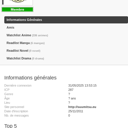
Informations Générales
Amis
Watchlist Anime
(336 animes)
Readlist Manga
(6 mangas)
Readlist Novel
(0 novel)
Watchlist Drama
(0 drama)
Informations générales
Dernière connexion
31/05/2025 13:53:15
ICP
287
Genre
?
Âge
? ans
Lieu
?
Site personnel
http://suumitsu.eu
Date d'inscription
25/11/2011
Nb. de messages
0
Top 5