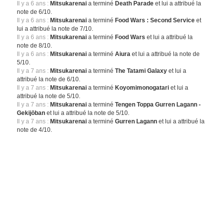
Il y a 6 ans :
Mitsukarenai
a terminé
Death Parade
et lui a attribué la
note de 6/10.
Il y a 6 ans :
Mitsukarenai
a terminé
Food Wars : Second Service
et
lui a attribué la note de 7/10.
Il y a 6 ans :
Mitsukarenai
a terminé
Food Wars
et lui a attribué la
note de 8/10.
Il y a 6 ans :
Mitsukarenai
a terminé
Aiura
et lui a attribué la note de
5/10.
Il y a 7 ans :
Mitsukarenai
a terminé
The Tatami Galaxy
et lui a
attribué la note de 6/10.
Il y a 7 ans :
Mitsukarenai
a terminé
Koyomimonogatari
et lui a
attribué la note de 5/10.
Il y a 7 ans :
Mitsukarenai
a terminé
Tengen Toppa Gurren Lagann -
Gekijōban
et lui a attribué la note de 5/10.
Il y a 7 ans :
Mitsukarenai
a terminé
Gurren Lagann
et lui a attribué la
note de 4/10.