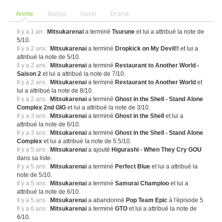
Anime
Manga
Novel
Drama
Il y a 1 an :
Mitsukarenai
a terminé
Tsurune
et lui a attribué la note de
5/10.
Il y a 2 ans :
Mitsukarenai
a terminé
Dropkick on My Devil!!
et lui a
attribué la note de 5/10.
Il y a 2 ans :
Mitsukarenai
a terminé
Restaurant to Another World -
Saison 2
et lui a attribué la note de 7/10.
Il y a 2 ans :
Mitsukarenai
a terminé
Restaurant to Another World
et
lui a attribué la note de 8/10.
Il y a 2 ans :
Mitsukarenai
a terminé
Ghost in the Shell - Stand Alone
Complex 2nd GIG
et lui a attribué la note de 3/10.
Il y a 3 ans :
Mitsukarenai
a terminé
Ghost in the Shell
et lui a
attribué la note de 6/10.
Il y a 3 ans :
Mitsukarenai
a terminé
Ghost in the Shell - Stand Alone
Complex
et lui a attribué la note de 5.5/10.
Il y a 5 ans :
Mitsukarenai
a ajouté
Higurashi - When They Cry GOU
dans sa liste.
Il y a 5 ans :
Mitsukarenai
a terminé
Perfect Blue
et lui a attribué la
note de 5/10.
Il y a 5 ans :
Mitsukarenai
a terminé
Samurai Champloo
et lui a
attribué la note de 6/10.
Il y a 5 ans :
Mitsukarenai
a abandonné
Pop Team Epic
à l'épisode 5.
Il y a 6 ans :
Mitsukarenai
a terminé
GTO
et lui a attribué la note de
6/10.