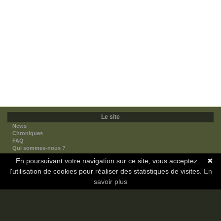
Le site
News
Chroniques
FAQ
Qui sommes-nous ?
Nos partenaires
En poursuivant votre navigation sur ce site, vous acceptez
✖
Faites-nous connaitre
l'utilisation de cookies pour réaliser des statistiques de visites.
Nous contacter
En
Nous soutenir
savoir plus
Mentions légales
Les sections
Animes
Mangas