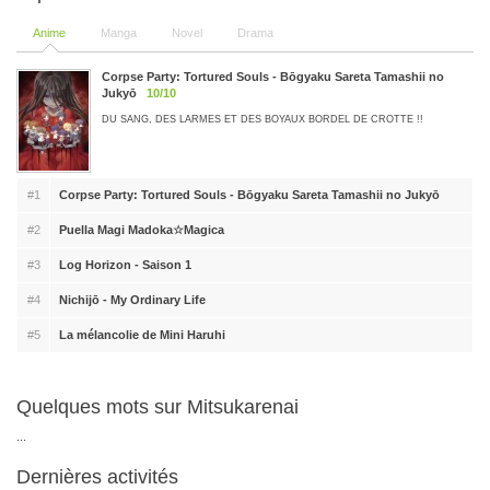
Anime
Manga
Novel
Drama
Corpse Party: Tortured Souls - Bōgyaku Sareta Tamashii no
Jukyō
10/10
DU SANG, DES LARMES ET DES BOYAUX BORDEL DE CROTTE !!
#1
Corpse Party: Tortured Souls - Bōgyaku Sareta Tamashii no Jukyō
#2
Puella Magi Madoka☆Magica
#3
Log Horizon - Saison 1
#4
Nichijō - My Ordinary Life
#5
La mélancolie de Mini Haruhi
Quelques mots sur Mitsukarenai
...
Dernières activités