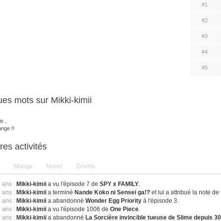
#1
#2
#3
#4
#5
es mots sur Mikki-kimii
s ,
nge !!
res activités
Manga
Novel
Drama
4 ans :
Mikki-kimii
a vu l'épisode 7 de
SPY x FAMILY
.
4 ans :
Mikki-kimii
a terminé
Nande Koko ni Sensei ga!?
et lui a attribué la note de
4 ans :
Mikki-kimii
a abandonné
Wonder Egg Priority
à l'épisode 3.
4 ans :
Mikki-kimii
a vu l'épisode 1006 de
One Piece
.
4 ans :
Mikki-kimii
a abandonné
La Sorcière invincible tueuse de Slime depuis 3