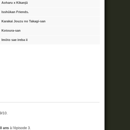
Aoharu x Kikanjū
Isshūkan Friends.
Karakai Jouzu no Takagi-san
Kotoura-san
Imōto sae ireba ii
 9/10.
00 ans
à l'épisode 3.