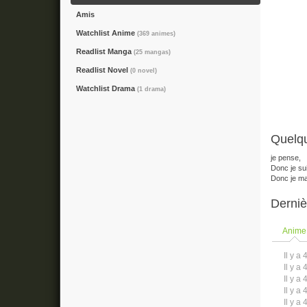
Amis
Watchlist Anime
(369 animes)
Readlist Manga
(25 mangas)
Readlist Novel
(0 novel)
Watchlist Drama
(1 drama)
Quelqu
je pense,
Donc je sui
Donc je ma
Derniè
Anime
Il y a 
Il y a 
Il y a 
Il y a 
Il y a 