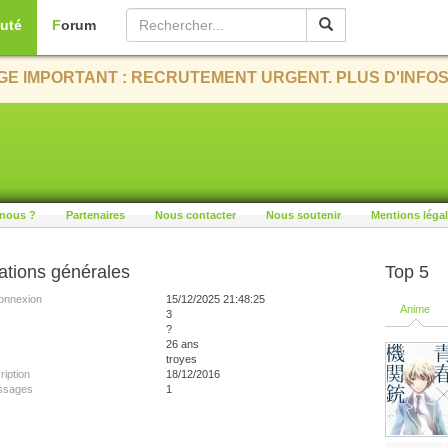
uté
Forum
E IMPORTANT : RECRUTEMENT URGENT. PLUS D'INFOS
nous ?
Partenaires
Nous contacter
Nous soutenir
Mentions léga
ations générales
Top 5
onnexion
15/12/2025 21:48:25
Anime
3
?
26 ans
troyes
ription
18/12/2016
ssages
1