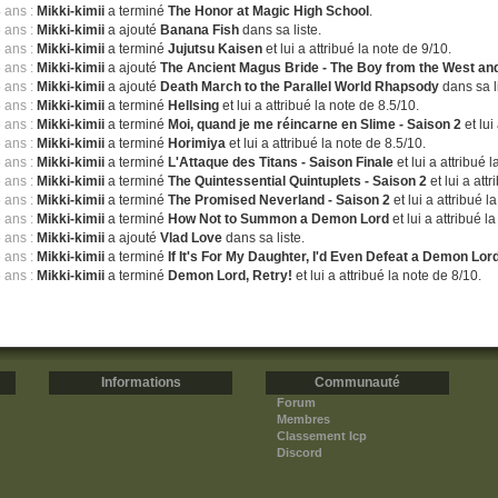
4 ans :
Mikki-kimii
a terminé
The Honor at Magic High School
.
5 ans :
Mikki-kimii
a ajouté
Banana Fish
dans sa liste.
5 ans :
Mikki-kimii
a terminé
Jujutsu Kaisen
et lui a attribué la note de 9/10.
5 ans :
Mikki-kimii
a ajouté
The Ancient Magus Bride - The Boy from the West and
5 ans :
Mikki-kimii
a ajouté
Death March to the Parallel World Rhapsody
dans sa l
5 ans :
Mikki-kimii
a terminé
Hellsing
et lui a attribué la note de 8.5/10.
5 ans :
Mikki-kimii
a terminé
Moi, quand je me réincarne en Slime - Saison 2
et lui
5 ans :
Mikki-kimii
a terminé
Horimiya
et lui a attribué la note de 8.5/10.
5 ans :
Mikki-kimii
a terminé
L'Attaque des Titans - Saison Finale
et lui a attribué 
5 ans :
Mikki-kimii
a terminé
The Quintessential Quintuplets - Saison 2
et lui a att
5 ans :
Mikki-kimii
a terminé
The Promised Neverland - Saison 2
et lui a attribué l
5 ans :
Mikki-kimii
a terminé
How Not to Summon a Demon Lord
et lui a attribué l
5 ans :
Mikki-kimii
a ajouté
Vlad Love
dans sa liste.
5 ans :
Mikki-kimii
a terminé
If It's For My Daughter, I'd Even Defeat a Demon Lor
5 ans :
Mikki-kimii
a terminé
Demon Lord, Retry!
et lui a attribué la note de 8/10.
Informations
Communauté
Forum
Membres
Classement Icp
Discord