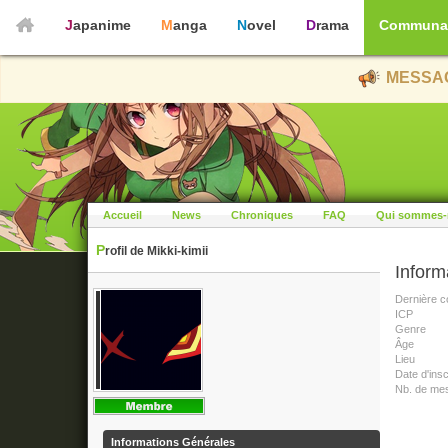
Japanime
Manga
Novel
Drama
Communa
MESSAG
Accueil
News
Chroniques
FAQ
Qui sommes-
Profil de Mikki-kimii
Inform
Dernière c
ICP
Genre
Âge
Lieu
Date d'insc
Nb. de me
Informations Générales