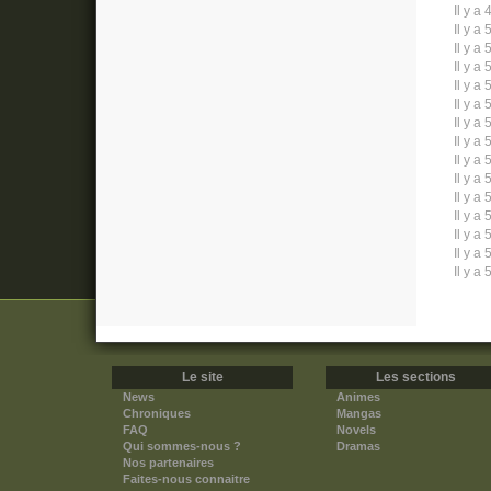
Il y a 
Il y a 
Il y a 
Il y a 
Il y a 
Il y a 
Il y a 
Il y a 
Il y a 
Il y a 
Il y a 
Il y a 
Il y a 
Il y a 
Il y a 
Le site
Les sections
News
Animes
Chroniques
Mangas
FAQ
Novels
Qui sommes-nous ?
Dramas
Nos partenaires
Faites-nous connaitre