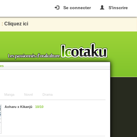
Se connecter
S'inscrire
 :
Cliquez ici
les
Manga
Novel
Drama
Aoharu x Kikanjū
10/10