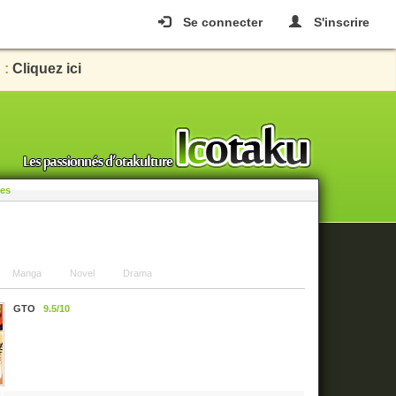
Se connecter
S'inscrire
 :
Cliquez ici
les
Manga
Novel
Drama
GTO
9.5/10