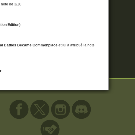
a note de 3/10.
tion Edition)
.
tural Battles Became Commonplace
et lui a attribué la note
r
.