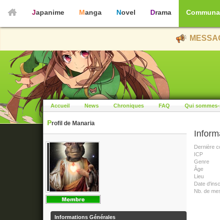
Japanime
Manga
Novel
Drama
Communa
MESSAG
Accueil
News
Chroniques
FAQ
Qui sommes-
Profil de Manaria
Inform
Dernière c
ICP
Genre
Âge
Lieu
Date d'insc
Nb. de me
Informations Générales