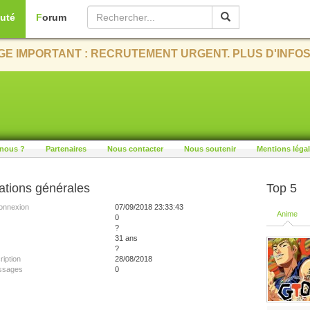
uté
Forum
E IMPORTANT : RECRUTEMENT URGENT. PLUS D'INFOS
nous ?
Partenaires
Nous contacter
Nous soutenir
Mentions léga
ations générales
Top 5
onnexion
07/09/2018 23:33:43
Anime
0
?
31 ans
?
ription
28/08/2018
ssages
0