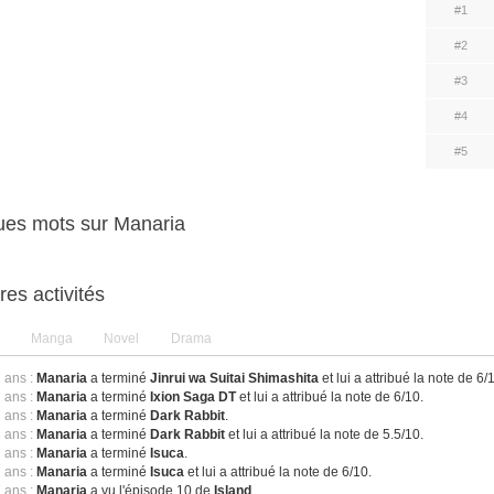
#1
#2
#3
#4
#5
ues mots sur Manaria
res activités
Manga
Novel
Drama
7 ans :
Manaria
a terminé
Jinrui wa Suitai Shimashita
et lui a attribué la note de 6/
7 ans :
Manaria
a terminé
Ixion Saga DT
et lui a attribué la note de 6/10.
7 ans :
Manaria
a terminé
Dark Rabbit
.
7 ans :
Manaria
a terminé
Dark Rabbit
et lui a attribué la note de 5.5/10.
7 ans :
Manaria
a terminé
Isuca
.
7 ans :
Manaria
a terminé
Isuca
et lui a attribué la note de 6/10.
7 ans :
Manaria
a vu l'épisode 10 de
Island
.