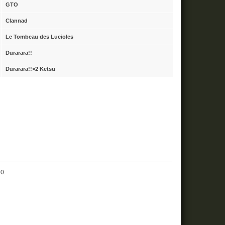
GTO
Clannad
Le Tombeau des Lucioles
Durarara!!
Durarara!!×2 Ketsu
10.