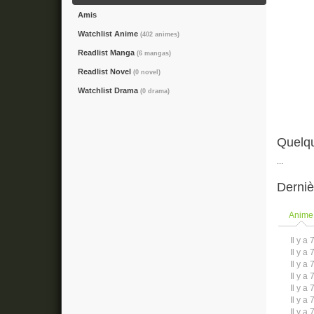
Amis
Watchlist Anime
(402 animes)
Readlist Manga
(6 mangas)
Readlist Novel
(0 novel)
Watchlist Drama
(0 drama)
Quelq
...
Derniè
Anime
Il y a 
Il y a 
Il y a 
Il y a 
Il y a 
Il y a 
Il y a 