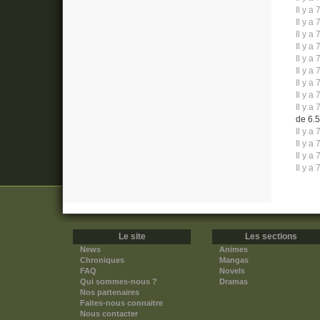
Il y a 
Il y a 
Il y a 
Il y a 
Il y a 
Il y a 
Il y a 
Il y a 
Il y a 
de 6.5
Il y a 
Il y a 
Il y a 
Il y a 
Le site
Les sections
News
Animes
Chroniques
Mangas
FAQ
Novels
Qui sommes-nous ?
Dramas
Nos partenaires
Faites-nous connaitre
Nous contacter