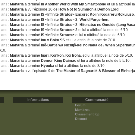
7 ans :
Manaria
a terminé
In Another World With My Smartphone
et lui a attribué l
7 ans :
Manaria
a vu l'épisode 10 de
How Not to Summon a Demon Lord
.
7 ans :
Manaria
a terminé
IS <Infinite Stratos> Encore: Koi ni Kogareru Rokujūsō
.
7 ans :
Manaria
a terminé
IS <Infinite Stratos> 2: World Purge-hen
.
7 ans :
Manaria
a terminé
IS <Infinite Stratos> 2: Hitonatsu no Omoide (Long Vaca
7 ans :
Manaria
a terminé
IS <Infinite Stratos> 2
et lui a attribué la note de 6/10.
7 ans :
Manaria
a terminé
IS <Infinite Stratos>
et lui a attribué la note de 6/10.
7 ans :
Manaria
a terminé
Inu x Boku SS
et lui a attribué la note de 7/10.
7 ans :
Manaria
a terminé
Inô-Battle wa Nichijô-kei no Naka de / When Superna
/10.
7 ans :
Manaria
a terminé
Inari, Konkon, Koi Iroha.
et lui a attribué la note de 5/10.
7 ans :
Manaria
a terminé
Demon King Daimao
et lui a attribué la note de 5.5/10.
7 ans :
Manaria
a terminé
Hyouka
et lui a attribué la note de 8/10.
7 ans :
Manaria
a vu l'épisode 9 de
The Master of Ragnarök & Blesser of Einherja
Informations
Communauté
Forum
Membres
Classement Icp
Discord