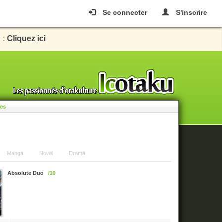
Se connecter
S'inscrire
 :
Cliquez ici
les
Manga
Novel
Drama
Absolute Duo
/10