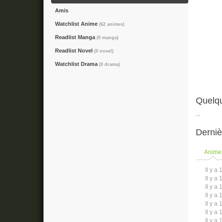
Amis
Watchlist Anime
(62 animes)
Readlist Manga
(0 manga)
Readlist Novel
(0 novel)
Watchlist Drama
(0 drama)
Quelqu
...
Derniè
Anime
Il y a 
Il y a 
Il y a 
Il y a 
Il y a 
Il y a 
Il y a 