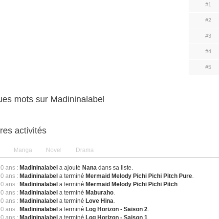
#1
#2
#3
#4
#5
es mots sur Madininalabel
res activités
Manga
Novel
Drama
10 ans :
Madininalabel
a ajouté
Nana
dans sa liste.
10 ans :
Madininalabel
a terminé
Mermaid Melody Pichi Pichi Pitch Pure
.
10 ans :
Madininalabel
a terminé
Mermaid Melody Pichi Pichi Pitch
.
10 ans :
Madininalabel
a terminé
Maburaho
.
10 ans :
Madininalabel
a terminé
Love Hina
.
10 ans :
Madininalabel
a terminé
Log Horizon - Saison 2
.
10 ans :
Madininalabel
a terminé
Log Horizon - Saison 1
.