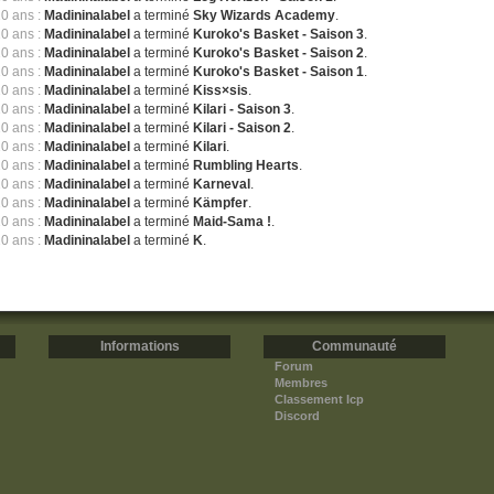
10 ans :
Madininalabel
a terminé
Sky Wizards Academy
.
10 ans :
Madininalabel
a terminé
Kuroko's Basket - Saison 3
.
10 ans :
Madininalabel
a terminé
Kuroko's Basket - Saison 2
.
10 ans :
Madininalabel
a terminé
Kuroko's Basket - Saison 1
.
10 ans :
Madininalabel
a terminé
Kiss×sis
.
10 ans :
Madininalabel
a terminé
Kilari - Saison 3
.
10 ans :
Madininalabel
a terminé
Kilari - Saison 2
.
10 ans :
Madininalabel
a terminé
Kilari
.
10 ans :
Madininalabel
a terminé
Rumbling Hearts
.
10 ans :
Madininalabel
a terminé
Karneval
.
10 ans :
Madininalabel
a terminé
Kämpfer
.
10 ans :
Madininalabel
a terminé
Maid-Sama !
.
10 ans :
Madininalabel
a terminé
K
.
Informations
Communauté
Forum
Membres
Classement Icp
Discord