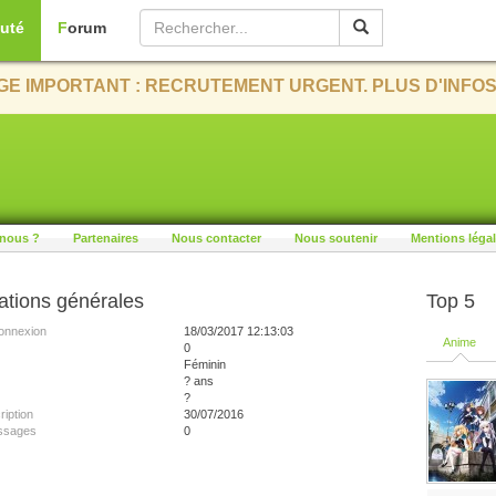
uté
Forum
E IMPORTANT : RECRUTEMENT URGENT. PLUS D'INFOS
nous ?
Partenaires
Nous contacter
Nous soutenir
Mentions léga
ations générales
Top 5
onnexion
18/03/2017 12:13:03
Anime
0
Féminin
? ans
?
ription
30/07/2016
ssages
0