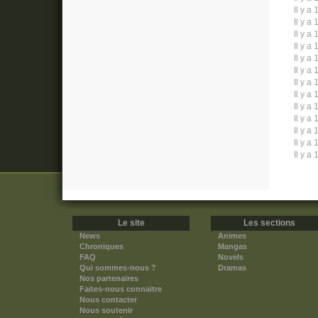
Il y a 
Il y a 
Il y a 
Il y a 
Il y a 
Il y a 
Il y a 
Il y a 
Il y a 
Il y a 
Il y a 
Il y a 
Il y a 
Le site
Les sections
News
Animes
Chroniques
Mangas
FAQ
Novels
Qui sommes-nous ?
Dramas
Nos partenaires
Faites-nous connaitre
Nous contacter
Nous soutenir