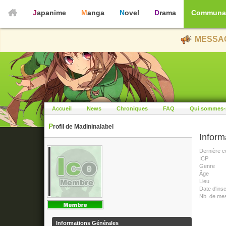
Japanime
Manga
Novel
Drama
Communa
MESSAG
Accueil
News
Chroniques
FAQ
Qui sommes-
Profil de Madininalabel
Inform
Dernière c
ICP
Genre
Âge
Lieu
Date d'insc
Nb. de me
Informations Générales