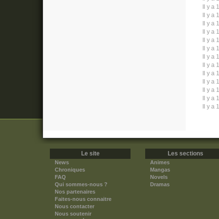
Il y a 
Il y a 
Il y a 
Il y a 
Il y a 
Il y a 
Il y a 
Il y a 
Il y a 
Il y a 
Il y a 
Il y a 
Il y a 
Le site
Les sections
News
Animes
Chroniques
Mangas
FAQ
Novels
Qui sommes-nous ?
Dramas
Nos partenaires
Faites-nous connaitre
Nous contacter
Nous soutenir