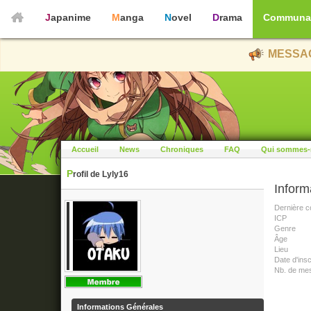
Japanime
Manga
Novel
Drama
Communa
MESSAG
Accueil
News
Chroniques
FAQ
Qui sommes-
Profil de Lyly16
Inform
Dernière c
ICP
Genre
Âge
Lieu
Date d'insc
Nb. de me
Informations Générales