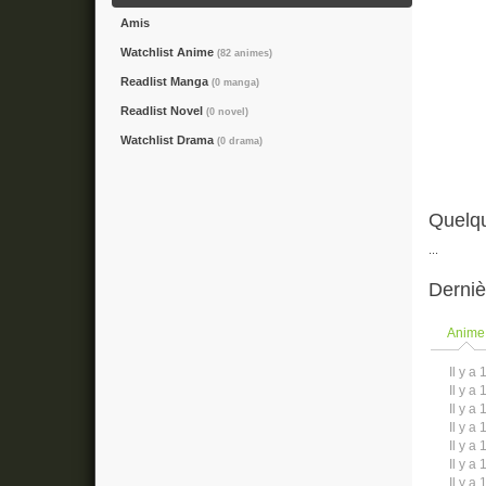
Amis
Watchlist Anime
(82 animes)
Readlist Manga
(0 manga)
Readlist Novel
(0 novel)
Watchlist Drama
(0 drama)
Quelqu
...
Derniè
Anime
Il y a 
Il y a 
Il y a 
Il y a 
Il y a 
Il y a 
Il y a 