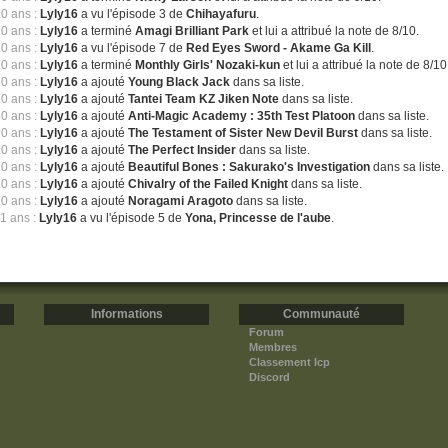
10 ans :
Lyly16
a vu l'épisode 3 de
Chihayafuru
.
10 ans :
Lyly16
a terminé
Amagi Brilliant Park
et lui a attribué la note de 8/10.
10 ans :
Lyly16
a vu l'épisode 7 de
Red Eyes Sword - Akame Ga Kill
.
10 ans :
Lyly16
a terminé
Monthly Girls' Nozaki-kun
et lui a attribué la note de 8/10
10 ans :
Lyly16
a ajouté
Young Black Jack
dans sa liste.
10 ans :
Lyly16
a ajouté
Tantei Team KZ Jiken Note
dans sa liste.
10 ans :
Lyly16
a ajouté
Anti-Magic Academy : 35th Test Platoon
dans sa liste.
10 ans :
Lyly16
a ajouté
The Testament of Sister New Devil Burst
dans sa liste.
10 ans :
Lyly16
a ajouté
The Perfect Insider
dans sa liste.
10 ans :
Lyly16
a ajouté
Beautiful Bones : Sakurako's Investigation
dans sa liste.
10 ans :
Lyly16
a ajouté
Chivalry of the Failed Knight
dans sa liste.
10 ans :
Lyly16
a ajouté
Noragami Aragoto
dans sa liste.
11 ans :
Lyly16
a vu l'épisode 5 de
Yona, Princesse de l'aube
.
Informations
Communauté
Forum
Membres
Classement Icp
Discord