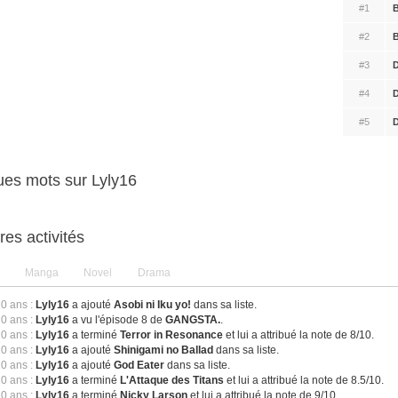
#1
B
#2
B
#3
D
#4
D
#5
D
es mots sur Lyly16
res activités
Manga
Novel
Drama
10 ans :
Lyly16
a ajouté
Asobi ni Iku yo!
dans sa liste.
10 ans :
Lyly16
a vu l'épisode 8 de
GANGSTA.
.
10 ans :
Lyly16
a terminé
Terror in Resonance
et lui a attribué la note de 8/10.
10 ans :
Lyly16
a ajouté
Shinigami no Ballad
dans sa liste.
10 ans :
Lyly16
a ajouté
God Eater
dans sa liste.
10 ans :
Lyly16
a terminé
L'Attaque des Titans
et lui a attribué la note de 8.5/10.
10 ans :
Lyly16
a terminé
Nicky Larson
et lui a attribué la note de 9/10.