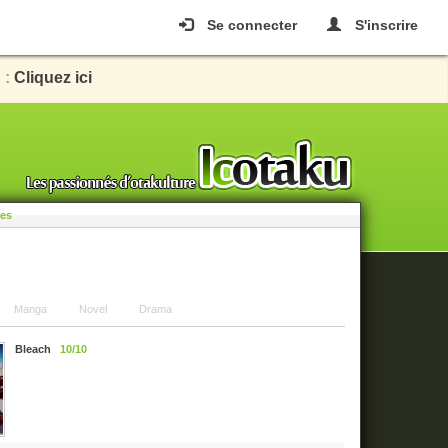
Se connecter
S'inscrire
 :
Cliquez ici
les
Manga
Novel
Drama
Bleach
10/10