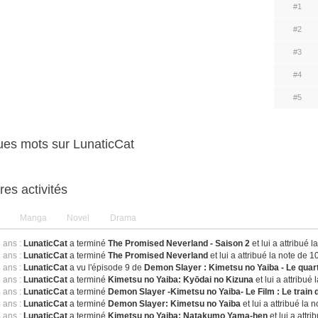
#1
#2
#3
#4
#5
es mots sur LunaticCat
res activités
Manga
Novel
Drama
3 ans :
LunaticCat
a terminé
The Promised Neverland - Saison 2
et lui a attribué l
3 ans :
LunaticCat
a terminé
The Promised Neverland
et lui a attribué la note de 1
4 ans :
LunaticCat
a vu l'épisode 9 de
Demon Slayer : Kimetsu no Yaiba - Le quart
4 ans :
LunaticCat
a terminé
Kimetsu no Yaiba: Kyōdai no Kizuna
et lui a attribué 
4 ans :
LunaticCat
a terminé
Demon Slayer -Kimetsu no Yaiba- Le Film : Le train de
4 ans :
LunaticCat
a terminé
Demon Slayer: Kimetsu no Yaiba
et lui a attribué la 
4 ans :
LunaticCat
a terminé
Kimetsu no Yaiba: Natakumo Yama-hen
et lui a attri