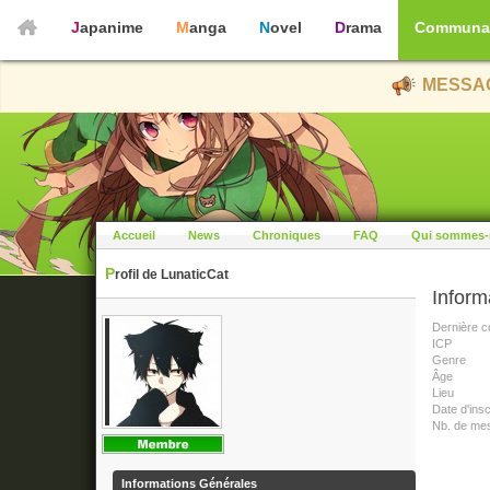
Japanime
Manga
Novel
Drama
Communa
MESSAG
Accueil
News
Chroniques
FAQ
Qui sommes-
Profil de LunaticCat
Inform
Dernière c
ICP
Genre
Âge
Lieu
Date d'insc
Nb. de me
Informations Générales