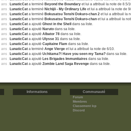
4 ans :
LunaticCat
a terminé
Beyond the Boundary
et lui a attribué la note de 8.5/1
5 ans :
LunaticCat
a terminé
Nichijō - My Ordinary Life
et lui a attribué la note de 9
5 ans :
LunaticCat
a terminé
Bokusatsu Tenshi Dokuro-chan 2
et lui a attribué la 
5 ans :
LunaticCat
a terminé
Bokusatsu Tenshi Dokuro-chan
et lui a attribué la no
5 ans :
LunaticCat
a ajouté
Ghost in the Shell
dans sa liste.
5 ans :
LunaticCat
a ajouté
Naruto
dans sa liste.
5 ans :
LunaticCat
a ajouté
Albator 78
dans sa liste.
5 ans :
LunaticCat
a ajouté
Ulysse 31
dans sa liste.
5 ans :
LunaticCat
a ajouté
Capitaine Flam
dans sa liste.
6 ans :
LunaticCat
a terminé
Ange Vierge
et lui a attribué la note de 6/10.
6 ans :
LunaticCat
a ajouté
Uchitama?! Have you seen my Tama?
dans sa liste.
6 ans :
LunaticCat
a ajouté
Les Brigades Immunitaires
dans sa liste.
6 ans :
LunaticCat
a ajouté
Zombie Land Saga Revenge
dans sa liste.
Informations
Communauté
Forum
Membres
Classement Icp
Discord