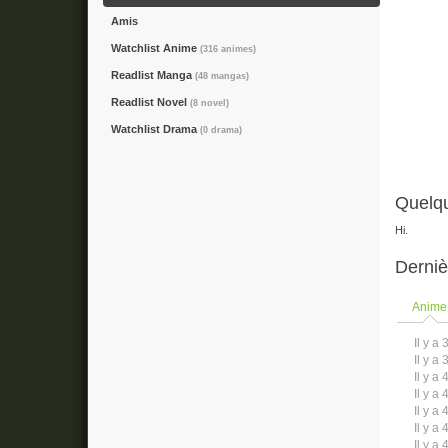
Amis
Watchlist Anime
(316 animes)
Readlist Manga
(48 mangas)
Readlist Novel
(8 novel)
Watchlist Drama
(0 drama)
Quelqu
Hi.
Derniè
Anime
Il y a 
Il y a 
Il y a 
Il y a 
Il y a 
Il y a 
Il y a 