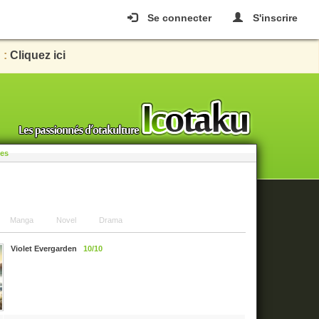
Se connecter
S'inscrire
 :
Cliquez ici
les
Manga
Novel
Drama
Violet Evergarden
10/10