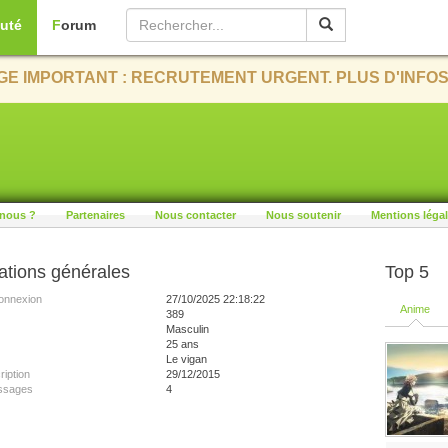
uté
Forum
E IMPORTANT : RECRUTEMENT URGENT. PLUS D'INFOS
nous ?
Partenaires
Nous contacter
Nous soutenir
Mentions léga
ations générales
Top 5
onnexion
27/10/2025 22:18:22
Anime
389
Masculin
25 ans
Le vigan
ription
29/12/2015
ssages
4