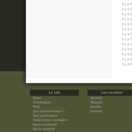
Il y a 
Il y a 
Il y a 
Il y a 
Il y a 
Il y a 
Il y a 
Il y a 
Il y a 
Il y a 
Il y a 
Il y a 
Il y a 
Le site
Les sections
News
Animes
Chroniques
Mangas
FAQ
Novels
Qui sommes-nous ?
Dramas
Nos partenaires
Faites-nous connaitre
Nous contacter
Nous soutenir