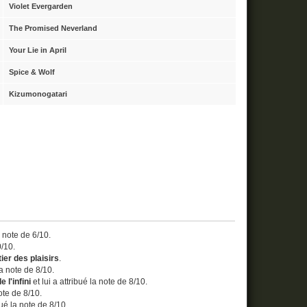
Violet Evergarden
The Promised Neverland
Your Lie in April
Spice & Wolf
Kizumonogatari
a note de 6/10.
0/10.
ier des plaisirs
.
la note de 8/10.
 l'infini
et lui a attribué la note de 8/10.
note de 8/10.
bué la note de 8/10.