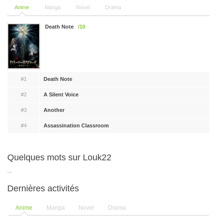
Anime
Manga
Novel
Drama
Death Note
/10
#1
Death Note
#2
A Silent Voice
#3
Another
#4
Assassination Classroom
Quelques mots sur Louk22
...
Dernières activités
Anime
Manga
Novel
Drama