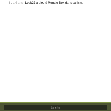
Il y a 6 ans :
Louk22
a ajouté
Megalo Box
dans sa liste.
Le site