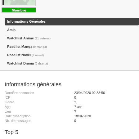
Informations Générales
Amis
Watchlist Anime
(61 animes)
Readlist Manga
(0 manga)
Readlist Novel
(0 novel)
Watchlist Drama
(0 drama)
Informations générales
Dernière connexion
23/04/2020 02:33:56
ICP
0
Genre
?
Âge
? ans
Lieu
?
Date d'inscription
18/04/2020
Nb. de messages
0
Top 5