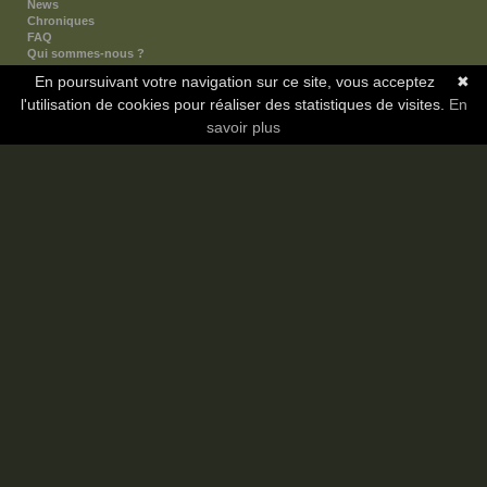
News
Chroniques
FAQ
Qui sommes-nous ?
Nos partenaires
En poursuivant votre navigation sur ce site, vous acceptez
✖
Faites-nous connaitre
l'utilisation de cookies pour réaliser des statistiques de visites.
Nous contacter
En
Nous soutenir
savoir plus
Mentions légales
Les sections
Animes
Mangas
Novels
Dramas
Informations
Communauté
Forum
Membres
Classement Icp
Discord