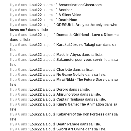
Il y a 6 ans :
Louk22
a terminé
Assassination Classroom
.
Il y a 6 ans :
Louk22
a terminé
Another
.
Il y a 6 ans :
Louk22
a terminé
A Silent Voice
.
Il y a 6 ans :
Louk22
a terminé
Death Note
.
Il y a 6 ans :
Louk22
a ajouté
ORESUKI - Are you the only one who
loves me?
dans sa liste.
Il y a 6 ans :
Louk22
a ajouté
Domestic Girlfriend - Love x Dilemma
dans sa liste.
Il y a 6 ans :
Louk22
a ajouté
Karakai Jôzu no Takagi-san
dans sa
liste.
Il y a 6 ans :
Louk22
a ajouté
Made in Abyss
dans sa liste.
Il y a 6 ans :
Louk22
a ajouté
Sakamoto, pour vous servir !
dans sa
liste.
Il y a 6 ans :
Louk22
a ajouté
Charlotte
dans sa liste.
Il y a 6 ans :
Louk22
a ajouté
No Game No Life
dans sa liste.
Il y a 6 ans :
Louk22
a ajouté
Mirai Nikki - The Future Diary
dans sa
liste.
Il y a 6 ans :
Louk22
a ajouté
Dororo
dans sa liste.
Il y a 6 ans :
Louk22
a ajouté
Ahiru no Sora
dans sa liste.
Il y a 6 ans :
Louk22
a ajouté
Captain Tsubasa
dans sa liste.
Il y a 6 ans :
Louk22
a ajouté
King's Game: The Animation
dans sa
liste.
Il y a 6 ans :
Louk22
a ajouté
Kabaneri of the Iron Fortress
dans sa
liste.
Il y a 6 ans :
Louk22
a ajouté
Death Parade
dans sa liste.
Il y a 6 ans :
Louk22
a ajouté
Sword Art Online
dans sa liste.