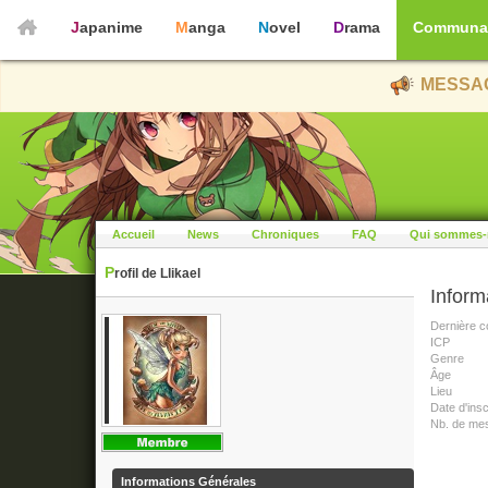
Japanime
Manga
Novel
Drama
Communa
MESSAG
Accueil
News
Chroniques
FAQ
Qui sommes-
Profil de Llikael
Inform
Dernière c
ICP
Genre
Âge
Lieu
Date d'insc
Nb. de me
Informations Générales