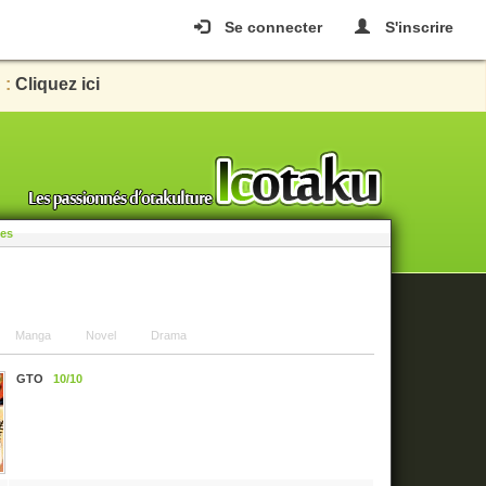
Se connecter
S'inscrire
 :
Cliquez ici
les
Manga
Novel
Drama
GTO
10/10