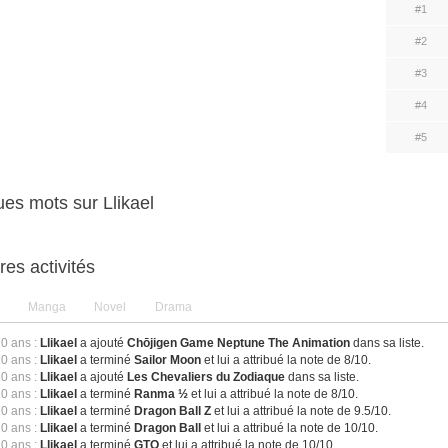
#1
#2
#3
#4
#5
es mots sur Llikael
res activités
Manga
Novel
Drama
10 ans :
Llikael
a ajouté
Chōjigen Game Neptune The Animation
dans sa liste.
10 ans :
Llikael
a terminé
Sailor Moon
et lui a attribué la note de 8/10.
10 ans :
Llikael
a ajouté
Les Chevaliers du Zodiaque
dans sa liste.
10 ans :
Llikael
a terminé
Ranma ½
et lui a attribué la note de 8/10.
10 ans :
Llikael
a terminé
Dragon Ball Z
et lui a attribué la note de 9.5/10.
10 ans :
Llikael
a terminé
Dragon Ball
et lui a attribué la note de 10/10.
10 ans :
Llikael
a terminé
GTO
et lui a attribué la note de 10/10.