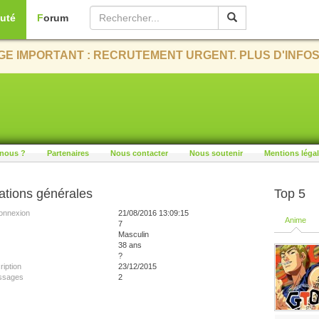
uté
Forum
E IMPORTANT : RECRUTEMENT URGENT. PLUS D'INFOS
nous ?
Partenaires
Nous contacter
Nous soutenir
Mentions léga
ations générales
Top 5
onnexion
21/08/2016 13:09:15
Anime
7
Masculin
38 ans
?
ription
23/12/2015
ssages
2