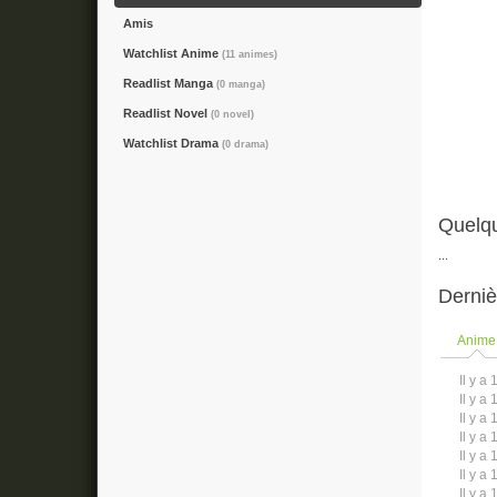
Amis
Watchlist Anime
(11 animes)
Readlist Manga
(0 manga)
Readlist Novel
(0 novel)
Watchlist Drama
(0 drama)
Quelqu
...
Derniè
Anime
Il y a 
Il y a 
Il y a 
Il y a 
Il y a 
Il y a 
Il y a 