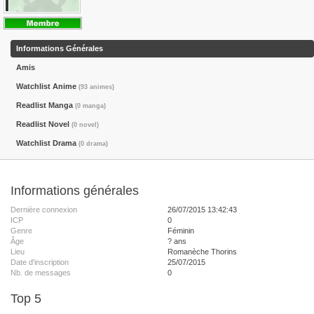
Informations Générales
Amis
Watchlist Anime
(93 animes)
Readlist Manga
(0 manga)
Readlist Novel
(0 novel)
Watchlist Drama
(0 drama)
Informations générales
Dernière connexion
26/07/2015 13:42:43
ICP
0
Genre
Féminin
Âge
? ans
Lieu
Romanèche Thorins
Date d'inscription
25/07/2015
Nb. de messages
0
Top 5