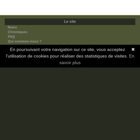
Le site
News
Chroniques
FAQ
Qui sommes-nous ?
Nos partenaires
En poursuivant votre navigation sur ce site, vous acceptez
✖
Faites-nous connaitre
l'utilisation de cookies pour réaliser des statistiques de visites.
Nous contacter
En
Nous soutenir
savoir plus
Mentions légales
Les sections
Animes
Mangas
Novels
Dramas
Informations
Communauté
Forum
Membres
Classement Icp
Discord