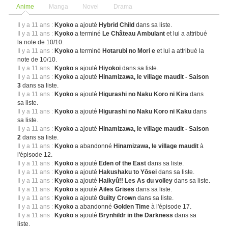
Anime
Manga
Novel
Drama
Il y a 11 ans :
Kyoko
a ajouté
Hybrid Child
dans sa liste.
Il y a 11 ans :
Kyoko
a terminé
Le Château Ambulant
et lui a attribué
la note de 10/10.
Il y a 11 ans :
Kyoko
a terminé
Hotarubi no Mori e
et lui a attribué la
note de 10/10.
Il y a 11 ans :
Kyoko
a ajouté
Hiyokoi
dans sa liste.
Il y a 11 ans :
Kyoko
a ajouté
Hinamizawa, le village maudit - Saison
3
dans sa liste.
Il y a 11 ans :
Kyoko
a ajouté
Higurashi no Naku Koro ni Kira
dans
sa liste.
Il y a 11 ans :
Kyoko
a ajouté
Higurashi no Naku Koro ni Kaku
dans
sa liste.
Il y a 11 ans :
Kyoko
a ajouté
Hinamizawa, le village maudit - Saison
2
dans sa liste.
Il y a 11 ans :
Kyoko
a abandonné
Hinamizawa, le village maudit
à
l'épisode 12.
Il y a 11 ans :
Kyoko
a ajouté
Eden of the East
dans sa liste.
Il y a 11 ans :
Kyoko
a ajouté
Hakushaku to Yōsei
dans sa liste.
Il y a 11 ans :
Kyoko
a ajouté
Haikyû!! Les As du volley
dans sa liste.
Il y a 11 ans :
Kyoko
a ajouté
Ailes Grises
dans sa liste.
Il y a 11 ans :
Kyoko
a ajouté
Guilty Crown
dans sa liste.
Il y a 11 ans :
Kyoko
a abandonné
Golden Time
à l'épisode 17.
Il y a 11 ans :
Kyoko
a ajouté
Brynhildr in the Darkness
dans sa
liste.