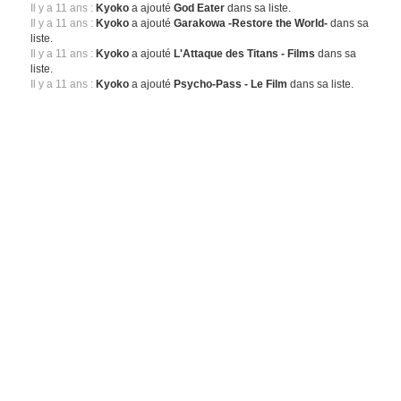
Il y a 11 ans :
Kyoko
a ajouté
God Eater
dans sa liste.
Il y a 11 ans :
Kyoko
a ajouté
Garakowa -Restore the World-
dans sa
liste.
Il y a 11 ans :
Kyoko
a ajouté
L'Attaque des Titans - Films
dans sa
liste.
Il y a 11 ans :
Kyoko
a ajouté
Psycho-Pass - Le Film
dans sa liste.