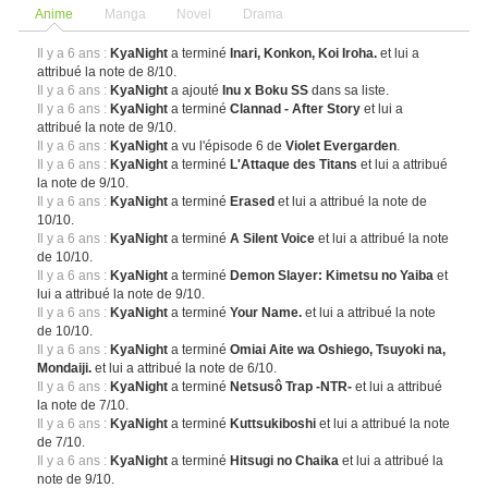
Anime
Manga
Novel
Drama
Il y a 6 ans :
KyaNight
a terminé
Inari, Konkon, Koi Iroha.
et lui a
attribué la note de 8/10.
Il y a 6 ans :
KyaNight
a ajouté
Inu x Boku SS
dans sa liste.
Il y a 6 ans :
KyaNight
a terminé
Clannad - After Story
et lui a
attribué la note de 9/10.
Il y a 6 ans :
KyaNight
a vu l'épisode 6 de
Violet Evergarden
.
Il y a 6 ans :
KyaNight
a terminé
L'Attaque des Titans
et lui a attribué
la note de 9/10.
Il y a 6 ans :
KyaNight
a terminé
Erased
et lui a attribué la note de
10/10.
Il y a 6 ans :
KyaNight
a terminé
A Silent Voice
et lui a attribué la note
de 10/10.
Il y a 6 ans :
KyaNight
a terminé
Demon Slayer: Kimetsu no Yaiba
et
lui a attribué la note de 9/10.
Il y a 6 ans :
KyaNight
a terminé
Your Name.
et lui a attribué la note
de 10/10.
Il y a 6 ans :
KyaNight
a terminé
Omiai Aite wa Oshiego, Tsuyoki na,
Mondaiji.
et lui a attribué la note de 6/10.
Il y a 6 ans :
KyaNight
a terminé
Netsusô Trap -NTR-
et lui a attribué
la note de 7/10.
Il y a 6 ans :
KyaNight
a terminé
Kuttsukiboshi
et lui a attribué la note
de 7/10.
Il y a 6 ans :
KyaNight
a terminé
Hitsugi no Chaika
et lui a attribué la
note de 9/10.