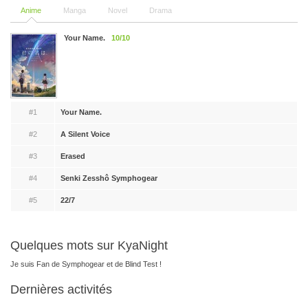
Anime
Manga
Novel
Drama
Your Name.
10/10
#1
Your Name.
#2
A Silent Voice
#3
Erased
#4
Senki Zesshô Symphogear
#5
22/7
Quelques mots sur KyaNight
Je suis Fan de Symphogear et de Blind Test !
Dernières activités