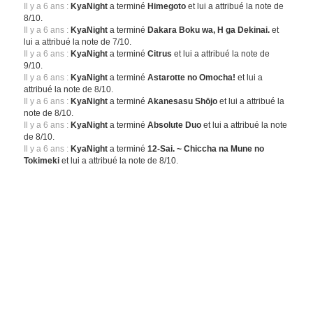
Il y a 6 ans :
KyaNight
a terminé
Himegoto
et lui a attribué la note de
8/10.
Il y a 6 ans :
KyaNight
a terminé
Dakara Boku wa, H ga Dekinai.
et
lui a attribué la note de 7/10.
Il y a 6 ans :
KyaNight
a terminé
Citrus
et lui a attribué la note de
9/10.
Il y a 6 ans :
KyaNight
a terminé
Astarotte no Omocha!
et lui a
attribué la note de 8/10.
Il y a 6 ans :
KyaNight
a terminé
Akanesasu Shōjo
et lui a attribué la
note de 8/10.
Il y a 6 ans :
KyaNight
a terminé
Absolute Duo
et lui a attribué la note
de 8/10.
Il y a 6 ans :
KyaNight
a terminé
12-Sai. ~ Chiccha na Mune no
Tokimeki
et lui a attribué la note de 8/10.