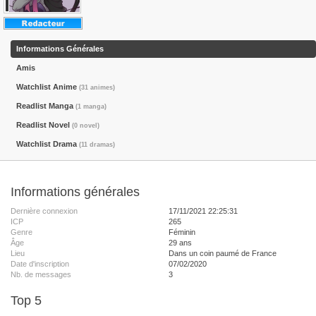
Informations Générales
Amis
Watchlist Anime
(31 animes)
Readlist Manga
(1 manga)
Readlist Novel
(0 novel)
Watchlist Drama
(11 dramas)
Informations générales
Dernière connexion
17/11/2021 22:25:31
ICP
265
Genre
Féminin
Âge
29 ans
Lieu
Dans un coin paumé de France
Date d'inscription
07/02/2020
Nb. de messages
3
Top 5