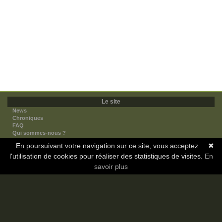
Le site
News
Chroniques
FAQ
Qui sommes-nous ?
Nos partenaires
En poursuivant votre navigation sur ce site, vous acceptez
✖
Faites-nous connaitre
l'utilisation de cookies pour réaliser des statistiques de visites.
Nous contacter
En
Nous soutenir
savoir plus
Mentions légales
Les sections
Animes
Mangas
Novels
Dramas