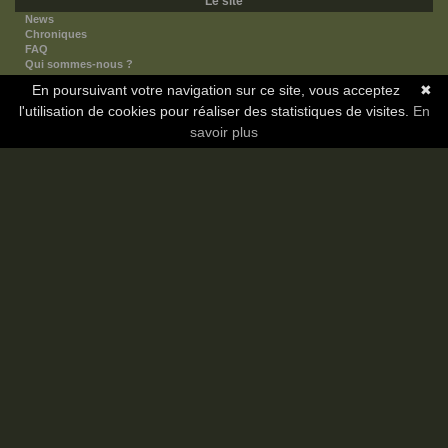
Le site
News
Chroniques
FAQ
Qui sommes-nous ?
Nos partenaires
En poursuivant votre navigation sur ce site, vous acceptez
✖
Faites-nous connaitre
l'utilisation de cookies pour réaliser des statistiques de visites.
Nous contacter
En
Nous soutenir
savoir plus
Mentions légales
Les sections
Animes
Mangas
Novels
Dramas
Informations
Communauté
Forum
Membres
Classement Icp
Discord