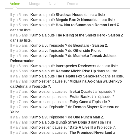
Anime
Manga
Novel
Drama
Il y a 5 ans :
Kumo
a ajouté
Shadows House
dans sa liste.
Il y a 5 ans :
Kumo
a ajouté
Megalo Box 2: Nomad
dans sa liste.
Il y a 5 ans :
Kumo
a ajouté
How Not to Summon a Demon Lord Ω
dans sa liste.
Il y a 5 ans :
Kumo
a ajouté
The Rising of the Shield Hero - Saison 2
dans sa liste.
Il y a 5 ans :
Kumo
a vu l'épisode ? de
Beastars - Saison 2
.
Il y a 5 ans :
Kumo
a vu l'épisode ? de
Otherside Picnic
.
Il y a 5 ans :
Kumo
a vu l'épisode ? de
Mushoku Tensei: Jobless
Reincarnation
.
Il y a 6 ans :
Kumo
a ajouté
Interspecies Reviewers
dans sa liste.
Il y a 6 ans :
Kumo
a ajouté
Kemono Michi: Rise Up
dans sa liste.
Il y a 7 ans :
Kumo
a ajouté
The Helpful Fox Senko-san
dans sa liste.
Il y a 7 ans :
Kumo
est en pause sur
Midara na Ao-chan wa Benkyō
ga Dekinai
à l'épisode ?.
Il y a 7 ans :
Kumo
est en pause sur
Isekai Quartet
à l'épisode ?.
Il y a 7 ans :
Kumo
est en pause sur
Fruits Basket
à l'épisode ?.
Il y a 7 ans :
Kumo
est en pause sur
Fairy Gone
à l'épisode ?.
Il y a 7 ans :
Kumo
a vu l'épisode ? de
Demon Slayer: Kimetsu no
Yaiba
.
Il y a 7 ans :
Kumo
a vu l'épisode ? de
One Punch Man 2
.
Il y a 7 ans :
Kumo
a ajouté
Bungô Stray Dogs 3
dans sa liste.
Il y a 7 ans :
Kumo
est en pause sur
Date A Live III
à l'épisode ?.
Il y a 7 ans :
Kumo
est en pause sur
The Promised Neverland
à