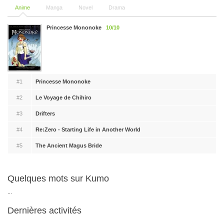
Anime
Manga
Novel
Drama
Princesse Mononoke
10/10
#1
Princesse Mononoke
#2
Le Voyage de Chihiro
#3
Drifters
#4
Re:Zero - Starting Life in Another World
#5
The Ancient Magus Bride
Quelques mots sur Kumo
...
Dernières activités