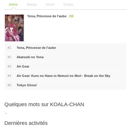
Anime
Manga
Novel
Drama
Yona, Princesse de l'aube
/10
#1
Yona, Princesse de l'aube
#2
Akatsuki no Yona
#3
Air Gear
#4
Air Gear: Kuro no Hane to Nemuri no Mori - Break on the Sky
#5
Tokyo Ghoul
Quelques mots sur KOALA-CHAN
...
Dernières activités