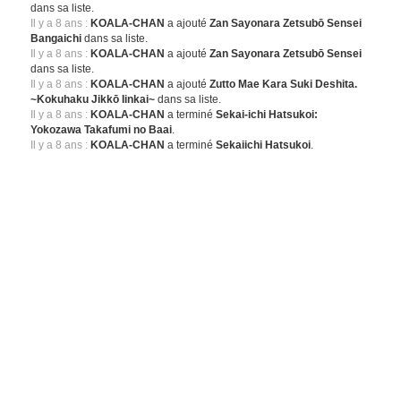
dans sa liste.
Il y a 8 ans :
KOALA-CHAN
a ajouté
Zan Sayonara Zetsubō Sensei
Bangaichi
dans sa liste.
Il y a 8 ans :
KOALA-CHAN
a ajouté
Zan Sayonara Zetsubō Sensei
dans sa liste.
Il y a 8 ans :
KOALA-CHAN
a ajouté
Zutto Mae Kara Suki Deshita.
~Kokuhaku Jikkō Iinkai~
dans sa liste.
Il y a 8 ans :
KOALA-CHAN
a terminé
Sekai-ichi Hatsukoi:
Yokozawa Takafumi no Baai
.
Il y a 8 ans :
KOALA-CHAN
a terminé
Sekaiichi Hatsukoi
.