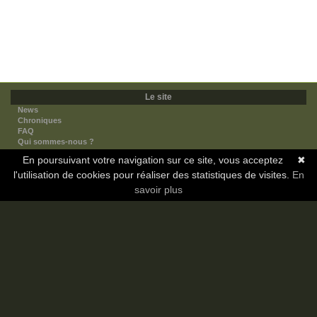
Le site
News
Chroniques
FAQ
Qui sommes-nous ?
Nos partenaires
En poursuivant votre navigation sur ce site, vous acceptez
✖
Faites-nous connaitre
l'utilisation de cookies pour réaliser des statistiques de visites.
Nous contacter
En
Nous soutenir
savoir plus
Mentions légales
Les sections
Animes
Mangas
Novels
Dramas
Informations
Communauté
Forum