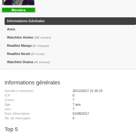
Informations Générales
Amis
Watchlist Anime
(386 animes)
Readlist Manga
(61 mangas)
Readlist Novel
(22 novel)
Watchlist Drama
(43 dramas)
Informations générales
Dernière connexion
26/12/2017 21:35:15
ICP
0
Genre
?
Âge
? ans
Lieu
?
Date d'inscription
01/08/2017
Nb. de messages
0
Top 5