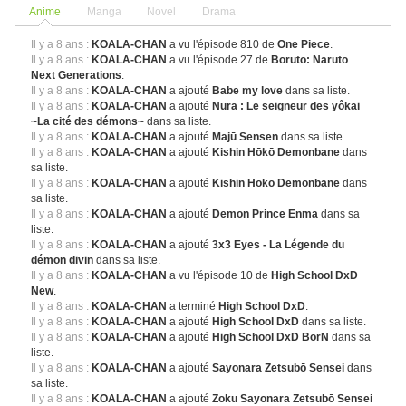
Anime
Manga
Novel
Drama
Il y a 8 ans :
KOALA-CHAN
a vu l'épisode 810 de
One Piece
.
Il y a 8 ans :
KOALA-CHAN
a vu l'épisode 27 de
Boruto: Naruto
Next Generations
.
Il y a 8 ans :
KOALA-CHAN
a ajouté
Babe my love
dans sa liste.
Il y a 8 ans :
KOALA-CHAN
a ajouté
Nura : Le seigneur des yôkai
~La cité des démons~
dans sa liste.
Il y a 8 ans :
KOALA-CHAN
a ajouté
Majū Sensen
dans sa liste.
Il y a 8 ans :
KOALA-CHAN
a ajouté
Kishin Hōkō Demonbane
dans
sa liste.
Il y a 8 ans :
KOALA-CHAN
a ajouté
Kishin Hōkō Demonbane
dans
sa liste.
Il y a 8 ans :
KOALA-CHAN
a ajouté
Demon Prince Enma
dans sa
liste.
Il y a 8 ans :
KOALA-CHAN
a ajouté
3x3 Eyes - La Légende du
démon divin
dans sa liste.
Il y a 8 ans :
KOALA-CHAN
a vu l'épisode 10 de
High School DxD
New
.
Il y a 8 ans :
KOALA-CHAN
a terminé
High School DxD
.
Il y a 8 ans :
KOALA-CHAN
a ajouté
High School DxD
dans sa liste.
Il y a 8 ans :
KOALA-CHAN
a ajouté
High School DxD BorN
dans sa
liste.
Il y a 8 ans :
KOALA-CHAN
a ajouté
Sayonara Zetsubō Sensei
dans
sa liste.
Il y a 8 ans :
KOALA-CHAN
a ajouté
Zoku Sayonara Zetsubō Sensei