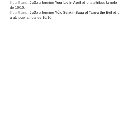
Il y a 9 ans :
JuDa
a terminé
Your Lie in April
et lui a attribué la note
de 10/10.
Il y a 9 ans :
JuDa
a terminé
Yôjo Senki - Saga of Tanya the Evil
et lui
a attribué la note de 10/10.