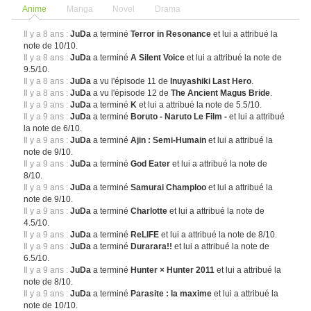
Anime
Manga
Novel
Drama
Il y a 8 ans :
JuDa
a terminé
Terror in Resonance
et lui a attribué la
note de 10/10.
Il y a 8 ans :
JuDa
a terminé
A Silent Voice
et lui a attribué la note de
9.5/10.
Il y a 8 ans :
JuDa
a vu l'épisode 11 de
Inuyashiki Last Hero
.
Il y a 8 ans :
JuDa
a vu l'épisode 12 de
The Ancient Magus Bride
.
Il y a 9 ans :
JuDa
a terminé
K
et lui a attribué la note de 5.5/10.
Il y a 9 ans :
JuDa
a terminé
Boruto - Naruto Le Film -
et lui a attribué
la note de 6/10.
Il y a 9 ans :
JuDa
a terminé
Ajin : Semi-Humain
et lui a attribué la
note de 9/10.
Il y a 9 ans :
JuDa
a terminé
God Eater
et lui a attribué la note de
8/10.
Il y a 9 ans :
JuDa
a terminé
Samurai Champloo
et lui a attribué la
note de 9/10.
Il y a 9 ans :
JuDa
a terminé
Charlotte
et lui a attribué la note de
4.5/10.
Il y a 9 ans :
JuDa
a terminé
ReLIFE
et lui a attribué la note de 8/10.
Il y a 9 ans :
JuDa
a terminé
Durarara!!
et lui a attribué la note de
6.5/10.
Il y a 9 ans :
JuDa
a terminé
Hunter × Hunter 2011
et lui a attribué la
note de 8/10.
Il y a 9 ans :
JuDa
a terminé
Parasite : la maxime
et lui a attribué la
note de 10/10.