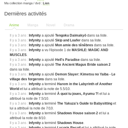
Ma collection manga / dvd :
Lien
Dernières activités
Anime
Manga
Novel
Drama
Il y a 3 ans :
Infynity
a ajouté
Tengoku Daimakyō
dans sa liste.
Il y a 3 ans :
Infynity
a ajouté
Skip and Loafer
dans sa liste.
Il y a 3 ans :
Infynity
a ajouté
Mon amie des ténèbres
dans sa liste.
Il y a 3 ans :
Infynity
a vu l'épisode 1 de
MASHLE: MAGIC AND
MUSCLES
.
Il y a 3 ans :
Infynity
a ajouté
Hell's Paradise
dans sa liste.
Il y a 3 ans :
Infynity
a ajouté
The Ancient Magus Bride saison 2
dans sa liste.
Il y a 3 ans :
Infynity
a ajouté
Demon Slayer: Kimetsu no Yaiba - Le
village des forgerons
dans sa liste.
Il y a 3 ans :
Infynity
a terminé
Harem in the Labyrinth of Another
World
et lui a attribué la note de 5.5/10.
Il y a 3 ans :
Infynity
a terminé
À quoi tu joues, Ayumu ?!
et lui a
attribué la note de 7.5/10.
Il y a 3 ans :
Infynity
a terminé
The Yakuza's Guide to Babysitting
et
lui a attribué la note de 7/10.
Il y a 3 ans :
Infynity
a terminé
Shadows House saison 2
et lui a
attribué la note de 8/10.
Il y a 3 ans :
Infynity
a terminé
Shadows House
.
Il y a 3 ans :
Infynity
a terminé
Lycoris Recoil
et lui a attribué la note