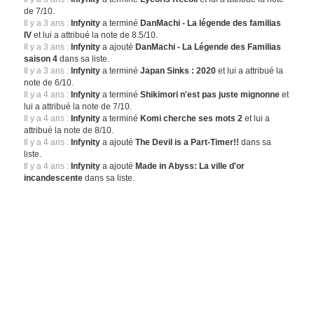
de 7/10.
Il y a 3 ans :
Infynity
a terminé
DanMachi - La légende des familias
IV
et lui a attribué la note de 8.5/10.
Il y a 3 ans :
Infynity
a ajouté
DanMachi - La Légende des Familias
saison 4
dans sa liste.
Il y a 3 ans :
Infynity
a terminé
Japan Sinks : 2020
et lui a attribué la
note de 6/10.
Il y a 4 ans :
Infynity
a terminé
Shikimori n'est pas juste mignonne
et
lui a attribué la note de 7/10.
Il y a 4 ans :
Infynity
a terminé
Komi cherche ses mots 2
et lui a
attribué la note de 8/10.
Il y a 4 ans :
Infynity
a ajouté
The Devil is a Part-Timer!!
dans sa
liste.
Il y a 4 ans :
Infynity
a ajouté
Made in Abyss: La ville d'or
incandescente
dans sa liste.