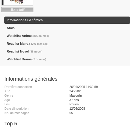
Informations Générales
Amis
Watchlist Anime
(846 animes)
Readlist Manga
(299 mangas)
Readlist Novel
(86 novel)
Watchlist Drama
(2 dramas)
Informations générales
Dernière connexion
26/04/2025 11:32:59
ICP
245 202
Genre
Masculin
Âge
37 ans
Lieu
Rouen
Date d'inscription
12/05/2008
Nb. de messages
65
Top 5