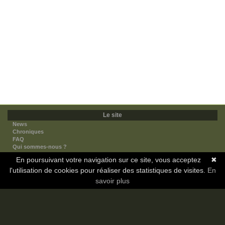
Le site
News
Chroniques
FAQ
Qui sommes-nous ?
Nos partenaires
En poursuivant votre navigation sur ce site, vous acceptez
✖
Faites-nous connaitre
l'utilisation de cookies pour réaliser des statistiques de visites.
Nous contacter
En
Nous soutenir
savoir plus
Mentions légales
Les sections
Animes
Mangas
Novels