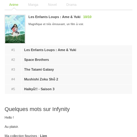
Anime
Manga
Novel
Drama
Les Enfants Loups : Ame & Yuki
10/10
Magnifique et très émouvant, un film à voir.
#1
Les Enfants Loups : Ame & Yuki
#2
Space Brothers
#3
The Tatami Galaxy
#4
Mushishi Zoku Shô 2
#5
Haikyû!! - Saison 3
Quelques mots sur Infynity
Hello !
Au plaisir.
Ma collection figurines :
Lien