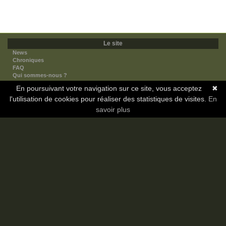
Le site
News
Chroniques
FAQ
Qui sommes-nous ?
Nos partenaires
En poursuivant votre navigation sur ce site, vous acceptez
✖
Faites-nous connaitre
l'utilisation de cookies pour réaliser des statistiques de visites.
Nous contacter
En
Nous soutenir
savoir plus
Mentions légales
Les sections
Animes
Mangas
Novels
Dramas
Informations
Communauté
Forum
Membres
Classement Icp
Discord