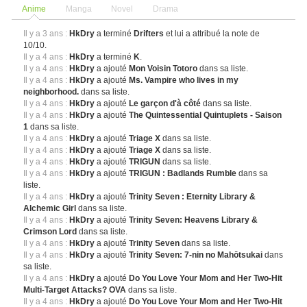
Anime
Manga
Novel
Drama
Il y a 3 ans :
HkDry
a terminé
Drifters
et lui a attribué la note de
10/10.
Il y a 4 ans :
HkDry
a terminé
K
.
Il y a 4 ans :
HkDry
a ajouté
Mon Voisin Totoro
dans sa liste.
Il y a 4 ans :
HkDry
a ajouté
Ms. Vampire who lives in my
neighborhood.
dans sa liste.
Il y a 4 ans :
HkDry
a ajouté
Le garçon d'à côté
dans sa liste.
Il y a 4 ans :
HkDry
a ajouté
The Quintessential Quintuplets - Saison
1
dans sa liste.
Il y a 4 ans :
HkDry
a ajouté
Triage X
dans sa liste.
Il y a 4 ans :
HkDry
a ajouté
Triage X
dans sa liste.
Il y a 4 ans :
HkDry
a ajouté
TRIGUN
dans sa liste.
Il y a 4 ans :
HkDry
a ajouté
TRIGUN : Badlands Rumble
dans sa
liste.
Il y a 4 ans :
HkDry
a ajouté
Trinity Seven : Eternity Library &
Alchemic Girl
dans sa liste.
Il y a 4 ans :
HkDry
a ajouté
Trinity Seven: Heavens Library &
Crimson Lord
dans sa liste.
Il y a 4 ans :
HkDry
a ajouté
Trinity Seven
dans sa liste.
Il y a 4 ans :
HkDry
a ajouté
Trinity Seven: 7-nin no Mahōtsukai
dans
sa liste.
Il y a 4 ans :
HkDry
a ajouté
Do You Love Your Mom and Her Two-Hit
Multi-Target Attacks? OVA
dans sa liste.
Il y a 4 ans :
HkDry
a ajouté
Do You Love Your Mom and Her Two-Hit