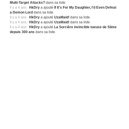
Multi-Target Attacks?
dans sa liste.
Il y a 4 ans :
HkDry
a ajouté
If It's For My Daughter, I'd Even Defeat
a Demon Lord
dans sa liste.
Il y a 4 ans :
HkDry
a ajouté
UzaMaid!
dans sa liste.
Il y a 4 ans :
HkDry
a ajouté
UzaMaid!
dans sa liste.
Il y a 4 ans :
HkDry
a ajouté
La Sorcière invincible tueuse de Slime
depuis 300 ans
dans sa liste.