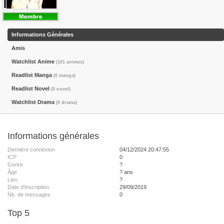
Informations Générales
Amis
Watchlist Anime
(101 animes)
Readlist Manga
(0 manga)
Readlist Novel
(0 novel)
Watchlist Drama
(0 drama)
Informations générales
Dernière connexion
04/12/2024 20:47:55
ICP
0
Genre
?
Âge
? ans
Lieu
?
Date d'inscription
29/09/2019
Nb. de messages
0
Top 5