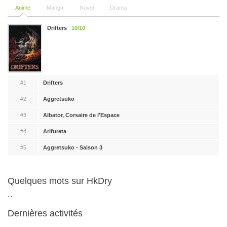
Anime
Manga
Novel
Drama
Drifters
10/10
#1
Drifters
#2
Aggretsuko
#3
Albator, Corsaire de l'Espace
#4
Arifureta
#5
Aggretsuko - Saison 3
Quelques mots sur HkDry
...
Dernières activités