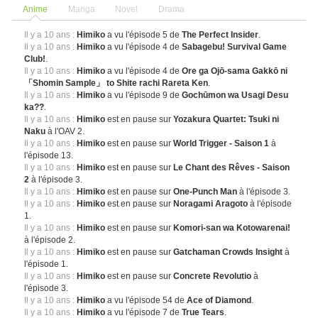
Anime
Manga
Novel
Drama
Il y a 10 ans :
Himiko
a vu l'épisode 5 de
The Perfect Insider
.
Il y a 10 ans :
Himiko
a vu l'épisode 4 de
Sabagebu! Survival Game
Club!
.
Il y a 10 ans :
Himiko
a vu l'épisode 4 de
Ore ga Ojō-sama Gakkō ni
「Shomin Sample」 to Shite rachi Rareta Ken
.
Il y a 10 ans :
Himiko
a vu l'épisode 9 de
Gochūmon wa Usagi Desu
ka??
.
Il y a 10 ans :
Himiko
est en pause sur
Yozakura Quartet: Tsuki ni
Naku
à l'OAV 2.
Il y a 10 ans :
Himiko
est en pause sur
World Trigger - Saison 1
à
l'épisode 13.
Il y a 10 ans :
Himiko
est en pause sur
Le Chant des Rêves - Saison
2
à l'épisode 3.
Il y a 10 ans :
Himiko
est en pause sur
One-Punch Man
à l'épisode 3.
Il y a 10 ans :
Himiko
est en pause sur
Noragami Aragoto
à l'épisode
1.
Il y a 10 ans :
Himiko
est en pause sur
Komori-san wa Kotowarenai!
à l'épisode 2.
Il y a 10 ans :
Himiko
est en pause sur
Gatchaman Crowds Insight
à
l'épisode 1.
Il y a 10 ans :
Himiko
est en pause sur
Concrete Revolutio
à
l'épisode 3.
Il y a 10 ans :
Himiko
a vu l'épisode 54 de
Ace of Diamond
.
Il y a 10 ans :
Himiko
a vu l'épisode 7 de
True Tears
.