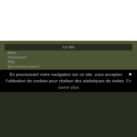
Le site
News
Chroniques
FAQ
Qui sommes-nous ?
Nos partenaires
En poursuivant votre navigation sur ce site, vous acceptez
✖
Faites-nous connaitre
l'utilisation de cookies pour réaliser des statistiques de visites.
Nous contacter
En
Nous soutenir
savoir plus
Mentions légales
Les sections
Animes
Mangas
Novels
Dramas
Informations
Communauté