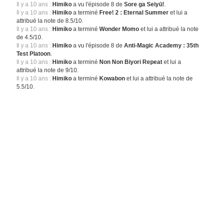
Il y a 10 ans :
Himiko
a vu l'épisode 8 de
Sore ga Seiyū!
.
Il y a 10 ans :
Himiko
a terminé
Free! 2 : Eternal Summer
et lui a
attribué la note de 8.5/10.
Il y a 10 ans :
Himiko
a terminé
Wonder Momo
et lui a attribué la note
de 4.5/10.
Il y a 10 ans :
Himiko
a vu l'épisode 8 de
Anti-Magic Academy : 35th
Test Platoon
.
Il y a 10 ans :
Himiko
a terminé
Non Non Biyori Repeat
et lui a
attribué la note de 9/10.
Il y a 10 ans :
Himiko
a terminé
Kowabon
et lui a attribué la note de
5.5/10.