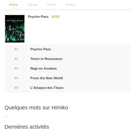
Anime
Manga
Novel
Drama
Psycho-Pass
10/10
#1
Psycho-Pass
#2
Terror in Resonance
#3
Nagi no Asukara
#4
From the New World
#5
L'Attaque des Titans
Quelques mots sur Himiko
...
Dernières activités