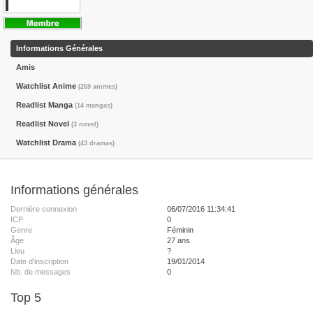
Informations Générales
Amis
Watchlist Anime
(269 animes)
Readlist Manga
(14 mangas)
Readlist Novel
(3 novel)
Watchlist Drama
(43 dramas)
Informations générales
Dernière connexion
06/07/2016 11:34:41
ICP
0
Genre
Féminin
Âge
27 ans
Lieu
?
Date d'inscription
19/01/2014
Nb. de messages
0
Top 5