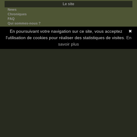
Le site
News
Chroniques
FAQ
Qui sommes-nous ?
Nos partenaires
En poursuivant votre navigation sur ce site, vous acceptez
✖
Faites-nous connaitre
l'utilisation de cookies pour réaliser des statistiques de visites.
Nous contacter
En
Nous soutenir
savoir plus
Mentions légales
Les sections
Animes
Mangas
Novels
Dramas
Informations
Communauté
Forum
Membres
Classement Icp
Discord