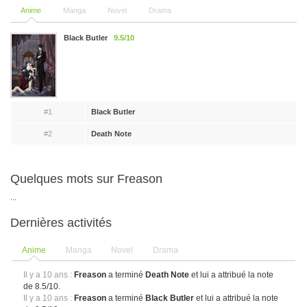
Anime
Manga
Novel
Drama
Black Butler
9.5/10
#1
Black Butler
#2
Death Note
Quelques mots sur Freason
...
Dernières activités
Anime
Manga
Novel
Drama
Il y a 10 ans :
Freason
a terminé
Death Note
et lui a attribué la note
de 8.5/10.
Il y a 10 ans :
Freason
a terminé
Black Butler
et lui a attribué la note