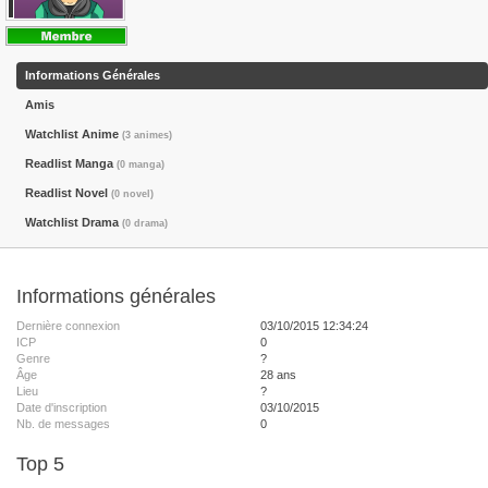
Informations Générales
Amis
Watchlist Anime
(3 animes)
Readlist Manga
(0 manga)
Readlist Novel
(0 novel)
Watchlist Drama
(0 drama)
Informations générales
Dernière connexion
03/10/2015 12:34:24
ICP
0
Genre
?
Âge
28 ans
Lieu
?
Date d'inscription
03/10/2015
Nb. de messages
0
Top 5