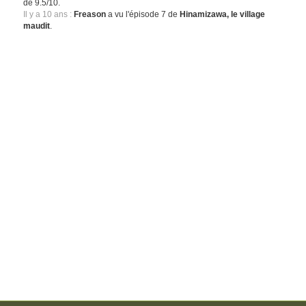
de 9.5/10.
Il y a 10 ans :
Freason
a vu l'épisode 7 de
Hinamizawa, le village
maudit
.