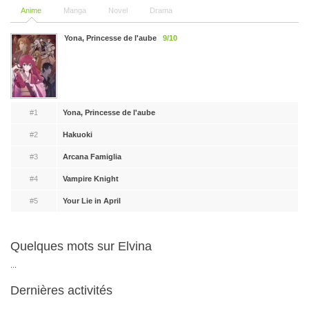
Anime
Manga
Novel
Drama
Yona, Princesse de l'aube
9/10
#1
Yona, Princesse de l'aube
#2
Hakuoki
#3
Arcana Famiglia
#4
Vampire Knight
#5
Your Lie in April
Quelques mots sur Elvina
...
Dernières activités