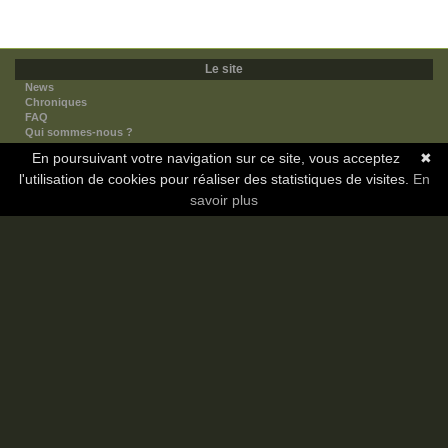
Le site
News
Chroniques
FAQ
Qui sommes-nous ?
Nos partenaires
En poursuivant votre navigation sur ce site, vous acceptez
✖
Faites-nous connaitre
l'utilisation de cookies pour réaliser des statistiques de visites.
Nous contacter
En
Nous soutenir
savoir plus
Mentions légales
Les sections
Animes
Mangas
Novels
Dramas
Informations
Communauté
Forum
Membres
Classement Icp
Discord