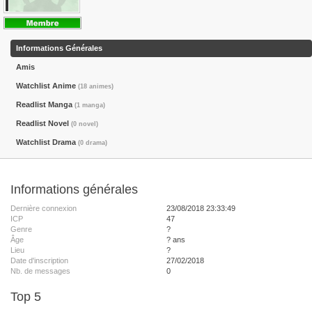
Informations Générales
Amis
Watchlist Anime
(18 animes)
Readlist Manga
(1 manga)
Readlist Novel
(0 novel)
Watchlist Drama
(0 drama)
Informations générales
Dernière connexion
23/08/2018 23:33:49
ICP
47
Genre
?
Âge
? ans
Lieu
?
Date d'inscription
27/02/2018
Nb. de messages
0
Top 5