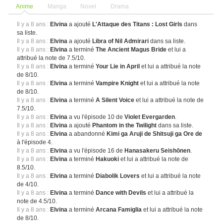
Anime
Manga
Novel
Drama
Il y a 8 ans :
Elvina
a ajouté
L'Attaque des Titans : Lost Girls
dans
sa liste.
Il y a 8 ans :
Elvina
a ajouté
Libra of Nil Admirari
dans sa liste.
Il y a 8 ans :
Elvina
a terminé
The Ancient Magus Bride
et lui a
attribué la note de 7.5/10.
Il y a 8 ans :
Elvina
a terminé
Your Lie in April
et lui a attribué la note
de 8/10.
Il y a 8 ans :
Elvina
a terminé
Vampire Knight
et lui a attribué la note
de 8/10.
Il y a 8 ans :
Elvina
a terminé
A Silent Voice
et lui a attribué la note de
7.5/10.
Il y a 8 ans :
Elvina
a vu l'épisode 10 de
Violet Evergarden
.
Il y a 8 ans :
Elvina
a ajouté
Phantom in the Twilight
dans sa liste.
Il y a 8 ans :
Elvina
a abandonné
Kimi ga Aruji de Shitsuji ga Ore de
à l'épisode 4.
Il y a 8 ans :
Elvina
a vu l'épisode 16 de
Hanasakeru Seishōnen
.
Il y a 8 ans :
Elvina
a terminé
Hakuoki
et lui a attribué la note de
8.5/10.
Il y a 8 ans :
Elvina
a terminé
Diabolik Lovers
et lui a attribué la note
de 4/10.
Il y a 8 ans :
Elvina
a terminé
Dance with Devils
et lui a attribué la
note de 4.5/10.
Il y a 8 ans :
Elvina
a terminé
Arcana Famiglia
et lui a attribué la note
de 8/10.