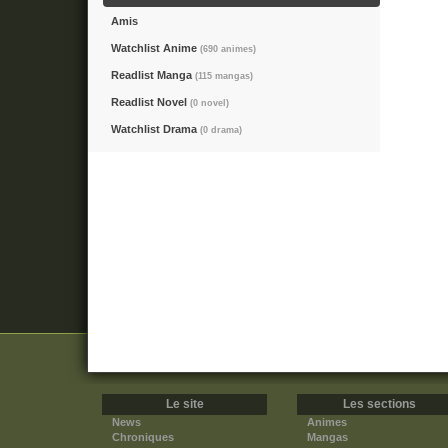
Amis
Watchlist Anime
(690 animes)
Readlist Manga
(115 mangas)
Readlist Novel
(0 novel)
Watchlist Drama
(0 drama)
Le site
Les sections
News
Animes
Chroniques
Mangas