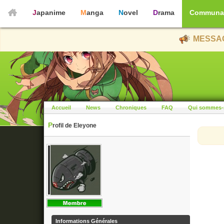
Japanime
Manga
Novel
Drama
Communa
MESSAG
Accueil
News
Chroniques
FAQ
Qui sommes-
Profil de Eleyone
Informations Générales