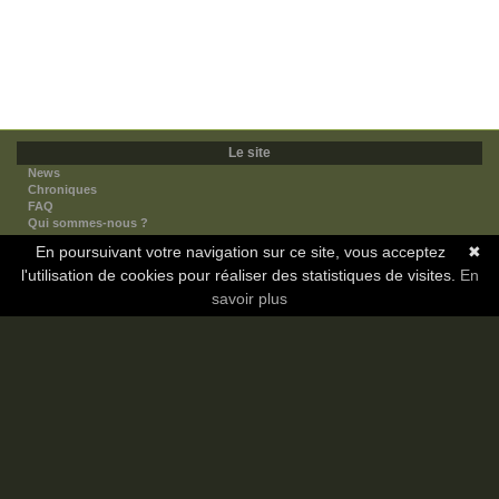
Le site
News
Chroniques
FAQ
Qui sommes-nous ?
Nos partenaires
En poursuivant votre navigation sur ce site, vous acceptez
✖
Faites-nous connaitre
l'utilisation de cookies pour réaliser des statistiques de visites.
Nous contacter
En
Nous soutenir
savoir plus
Mentions légales
Les sections
Animes
Mangas
Novels
Dramas
Informations
Communauté
Forum