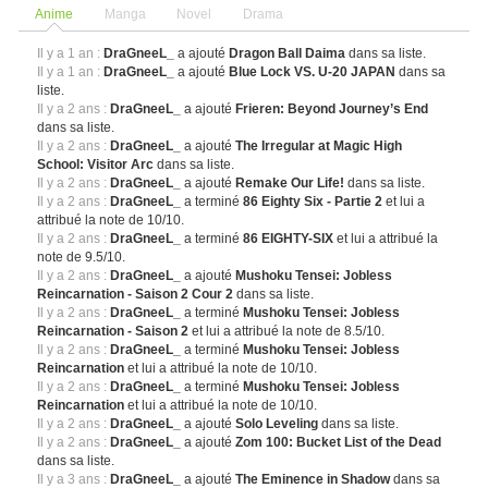
Anime
Manga
Novel
Drama
Il y a 1 an :
DraGneeL_
a ajouté
Dragon Ball Daima
dans sa liste.
Il y a 1 an :
DraGneeL_
a ajouté
Blue Lock VS. U-20 JAPAN
dans sa
liste.
Il y a 2 ans :
DraGneeL_
a ajouté
Frieren: Beyond Journey’s End
dans sa liste.
Il y a 2 ans :
DraGneeL_
a ajouté
The Irregular at Magic High
School: Visitor Arc
dans sa liste.
Il y a 2 ans :
DraGneeL_
a ajouté
Remake Our Life!
dans sa liste.
Il y a 2 ans :
DraGneeL_
a terminé
86 Eighty Six - Partie 2
et lui a
attribué la note de 10/10.
Il y a 2 ans :
DraGneeL_
a terminé
86 EIGHTY-SIX
et lui a attribué la
note de 9.5/10.
Il y a 2 ans :
DraGneeL_
a ajouté
Mushoku Tensei: Jobless
Reincarnation - Saison 2 Cour 2
dans sa liste.
Il y a 2 ans :
DraGneeL_
a terminé
Mushoku Tensei: Jobless
Reincarnation - Saison 2
et lui a attribué la note de 8.5/10.
Il y a 2 ans :
DraGneeL_
a terminé
Mushoku Tensei: Jobless
Reincarnation
et lui a attribué la note de 10/10.
Il y a 2 ans :
DraGneeL_
a terminé
Mushoku Tensei: Jobless
Reincarnation
et lui a attribué la note de 10/10.
Il y a 2 ans :
DraGneeL_
a ajouté
Solo Leveling
dans sa liste.
Il y a 2 ans :
DraGneeL_
a ajouté
Zom 100: Bucket List of the Dead
dans sa liste.
Il y a 3 ans :
DraGneeL_
a ajouté
The Eminence in Shadow
dans sa