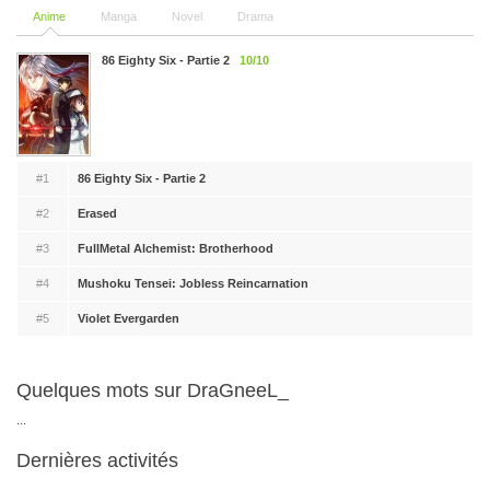
Anime
Manga
Novel
Drama
86 Eighty Six - Partie 2
10/10
#1
86 Eighty Six - Partie 2
#2
Erased
#3
FullMetal Alchemist: Brotherhood
#4
Mushoku Tensei: Jobless Reincarnation
#5
Violet Evergarden
Quelques mots sur DraGneeL_
...
Dernières activités