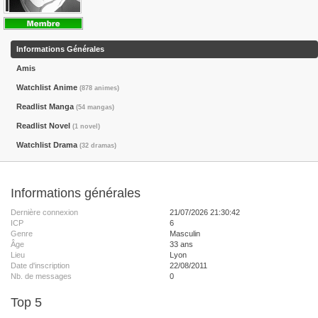
Informations Générales
Amis
Watchlist Anime
(878 animes)
Readlist Manga
(54 mangas)
Readlist Novel
(1 novel)
Watchlist Drama
(32 dramas)
Informations générales
Dernière connexion
21/07/2026 21:30:42
ICP
6
Genre
Masculin
Âge
33 ans
Lieu
Lyon
Date d'inscription
22/08/2011
Nb. de messages
0
Top 5