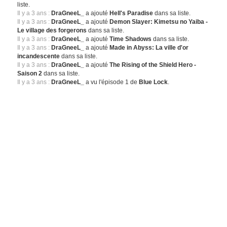
liste.
Il y a 3 ans :
DraGneeL_
a ajouté
Hell's Paradise
dans sa liste.
Il y a 3 ans :
DraGneeL_
a ajouté
Demon Slayer: Kimetsu no Yaiba -
Le village des forgerons
dans sa liste.
Il y a 3 ans :
DraGneeL_
a ajouté
Time Shadows
dans sa liste.
Il y a 3 ans :
DraGneeL_
a ajouté
Made in Abyss: La ville d'or
incandescente
dans sa liste.
Il y a 3 ans :
DraGneeL_
a ajouté
The Rising of the Shield Hero -
Saison 2
dans sa liste.
Il y a 3 ans :
DraGneeL_
a vu l'épisode 1 de
Blue Lock
.