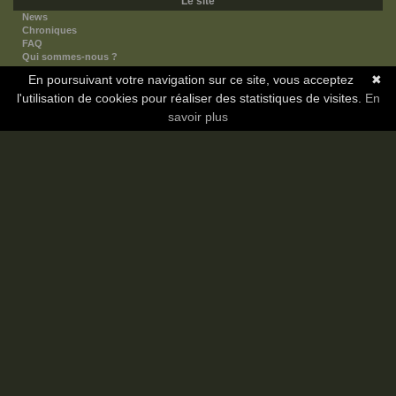
Le site
News
Chroniques
FAQ
Qui sommes-nous ?
Nos partenaires
En poursuivant votre navigation sur ce site, vous acceptez
✖
Faites-nous connaitre
l'utilisation de cookies pour réaliser des statistiques de visites.
Nous contacter
En
Nous soutenir
savoir plus
Mentions légales
Les sections
Animes
Mangas
Novels
Dramas
Informations
Communauté
Forum
Membres
Classement Icp
Discord