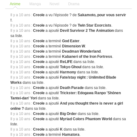
Anime
Manga
Novel
Drama
Il y a 10 ans :
Creole
a vu l'épisode ? de
Sakamoto, pour vous servir
!
.
Il y a 10 ans :
Creole
a vu l'épisode ? de
Twin Star Exorcists
.
Il y a 10 ans :
Creole
a ajouté
Devil Survivor 2 The Animation
dans
sa liste.
Il y a 10 ans :
Creole
a terminé
God Eater
.
Il y a 10 ans :
Creole
a terminé
Dimension W
.
Il y a 10 ans :
Creole
a terminé
Deadman Wonderland
.
Il y a 10 ans :
Creole
a terminé
Kabaneri of the Iron Fortress
.
Il y a 10 ans :
Creole
a ajouté
ReLIFE
dans sa liste.
Il y a 10 ans :
Creole
a ajouté
Tokyo Ghoul
dans sa liste.
Il y a 10 ans :
Creole
a ajouté
Harmony
dans sa liste.
Il y a 10 ans :
Creole
a ajouté
Fate/stay night : Unlimited Blade
Works
dans sa liste.
Il y a 10 ans :
Creole
a ajouté
Death Parade
dans sa liste.
Il y a 10 ans :
Creole
a ajouté
Trickster: Edogawa Ranpo 'Shōnen
Tantei-dan' Yori
dans sa liste.
Il y a 10 ans :
Creole
a ajouté
And you thought there is never a girl
online ?
dans sa liste.
Il y a 10 ans :
Creole
a ajouté
Big Order
dans sa liste.
Il y a 10 ans :
Creole
a ajouté
Myriad Colors Phantom World
dans sa
liste.
Il y a 10 ans :
Creole
a ajouté
K
dans sa liste.
Il y a 10 ans :
Creole
a terminé
Hamatora
.