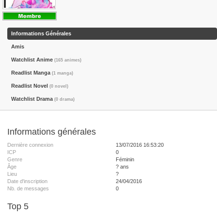
Informations Générales
Amis
Watchlist Anime
(165 animes)
Readlist Manga
(1 manga)
Readlist Novel
(0 novel)
Watchlist Drama
(0 drama)
Informations générales
Dernière connexion
13/07/2016 16:53:20
ICP
0
Genre
Féminin
Âge
? ans
Lieu
?
Date d'inscription
24/04/2016
Nb. de messages
0
Top 5