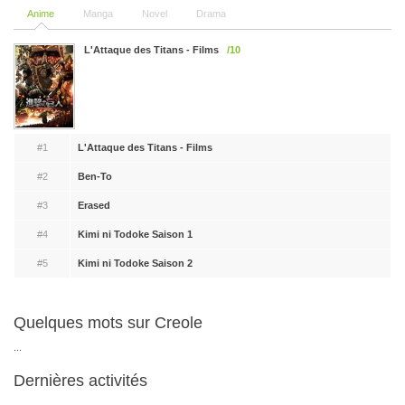
Anime
Manga
Novel
Drama
L'Attaque des Titans - Films
/10
#1
L'Attaque des Titans - Films
#2
Ben-To
#3
Erased
#4
Kimi ni Todoke Saison 1
#5
Kimi ni Todoke Saison 2
Quelques mots sur Creole
...
Dernières activités