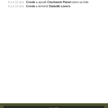
Il y a 10 ans :
Creole
a ajouté
Clockwork Planet
dans sa liste.
Il y a 10 ans :
Creole
a terminé
Diabolik Lovers
.