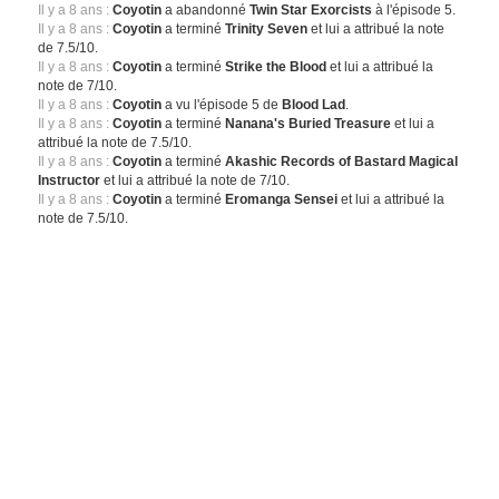
Il y a 8 ans :
Coyotin
a abandonné
Twin Star Exorcists
à l'épisode 5.
Il y a 8 ans :
Coyotin
a terminé
Trinity Seven
et lui a attribué la note
de 7.5/10.
Il y a 8 ans :
Coyotin
a terminé
Strike the Blood
et lui a attribué la
note de 7/10.
Il y a 8 ans :
Coyotin
a vu l'épisode 5 de
Blood Lad
.
Il y a 8 ans :
Coyotin
a terminé
Nanana's Buried Treasure
et lui a
attribué la note de 7.5/10.
Il y a 8 ans :
Coyotin
a terminé
Akashic Records of Bastard Magical
Instructor
et lui a attribué la note de 7/10.
Il y a 8 ans :
Coyotin
a terminé
Eromanga Sensei
et lui a attribué la
note de 7.5/10.