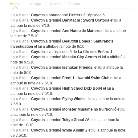
Anime
Manga
Novel
Drama
Il y a 8 ans :
Coyotin
a abandonné
Drifters
à l'épisode 5.
Il y a 8 ans :
Coyotin
a terminé
DanMachi : Sword Oratoria
et lui a
attribué la note de 8/10.
Il y a 8 ans :
Coyotin
a terminé
Ano Natsu de Matteru
et lui a attribué
la note de 7.5/10.
Il y a 8 ans :
Coyotin
a terminé
Beautiful Bones : Sakurako's
Investigation
et lui a attribué la note de 9/10.
Il y a 8 ans :
Coyotin
a vu l'épisode 5 de
La fille des Enfers 1
.
Il y a 8 ans :
Coyotin
a terminé
Mekaku City Actors
et lui a attribué la
note de 9.5/10.
Il y a 8 ans :
Coyotin
a terminé
Isshūkan Friends.
et lui a attribué la
note de 8/10.
Il y a 8 ans :
Coyotin
a terminé
Free! 1 : Iwatobi Swim Club
et lui a
attribué la note de 7.5/10.
Il y a 8 ans :
Coyotin
a terminé
High School DxD BorN
et lui a
attribué la note de 7.5/10.
Il y a 8 ans :
Coyotin
a terminé
Flying Witch
et lui a attribué la note de
7.5/10.
Il y a 8 ans :
Coyotin
a terminé
Monster Musume no Iru Nichijô
et lui
a attribué la note de 7/10.
Il y a 8 ans :
Coyotin
a terminé
Tokyo Ghoul √A
et lui a attribué la
note de 10/10.
Il y a 8 ans :
Coyotin
a terminé
White Album 2
et lui a attribué la note
de 7.5/10.