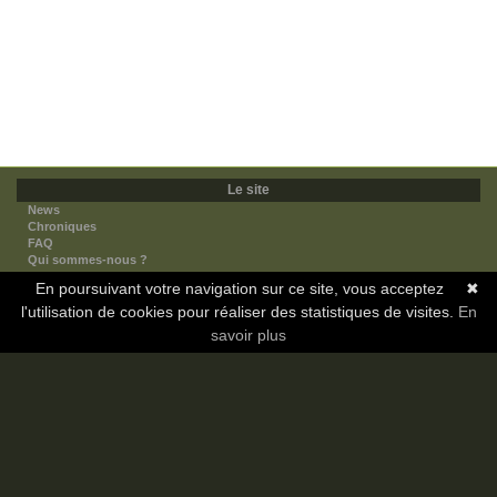
Le site
News
Chroniques
FAQ
Qui sommes-nous ?
Nos partenaires
En poursuivant votre navigation sur ce site, vous acceptez
✖
Faites-nous connaitre
l'utilisation de cookies pour réaliser des statistiques de visites.
Nous contacter
En
Nous soutenir
savoir plus
Mentions légales
Les sections
Animes
Mangas
Novels
Dramas
Informations