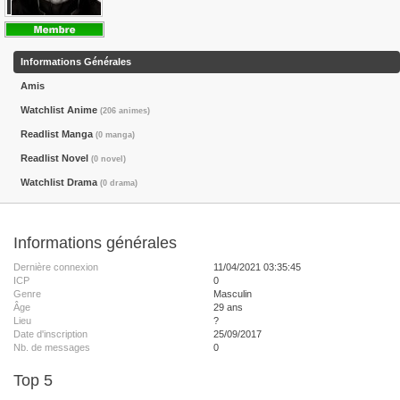
Informations Générales
Amis
Watchlist Anime
(206 animes)
Readlist Manga
(0 manga)
Readlist Novel
(0 novel)
Watchlist Drama
(0 drama)
Informations générales
Dernière connexion
11/04/2021 03:35:45
ICP
0
Genre
Masculin
Âge
29 ans
Lieu
?
Date d'inscription
25/09/2017
Nb. de messages
0
Top 5