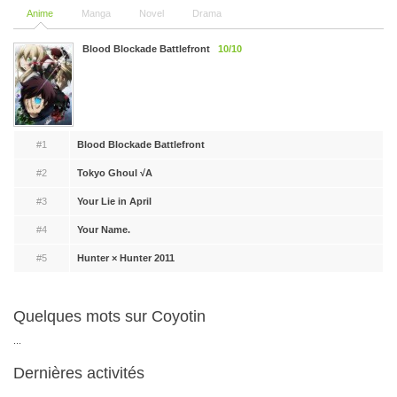
Anime
Manga
Novel
Drama
Blood Blockade Battlefront
10/10
#1
Blood Blockade Battlefront
#2
Tokyo Ghoul √A
#3
Your Lie in April
#4
Your Name.
#5
Hunter × Hunter 2011
Quelques mots sur Coyotin
...
Dernières activités