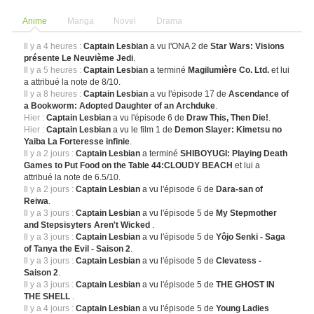
Anime
Manga
Novel
Drama
Il y a 4 heures :
Captain Lesbian
a vu l'ONA 2 de
Star Wars: Visions
présente Le Neuvième Jedi
.
Il y a 5 heures :
Captain Lesbian
a terminé
Magilumière Co. Ltd.
et lui
a attribué la note de 8/10.
Il y a 8 heures :
Captain Lesbian
a vu l'épisode 17 de
Ascendance of
a Bookworm: Adopted Daughter of an Archduke
.
Hier :
Captain Lesbian
a vu l'épisode 6 de
Draw This, Then Die!
.
Hier :
Captain Lesbian
a vu le film 1 de
Demon Slayer: Kimetsu no
Yaiba La Forteresse infinie
.
Il y a 2 jours :
Captain Lesbian
a terminé
SHIBOYUGI: Playing Death
Games to Put Food on the Table 44:CLOUDY BEACH
et lui a
attribué la note de 6.5/10.
Il y a 2 jours :
Captain Lesbian
a vu l'épisode 6 de
Dara-san of
Reiwa
.
Il y a 3 jours :
Captain Lesbian
a vu l'épisode 5 de
My Stepmother
and Stepsisyters Aren't Wicked
.
Il y a 3 jours :
Captain Lesbian
a vu l'épisode 5 de
Yôjo Senki - Saga
of Tanya the Evil - Saison 2
.
Il y a 3 jours :
Captain Lesbian
a vu l'épisode 5 de
Clevatess -
Saison 2
.
Il y a 3 jours :
Captain Lesbian
a vu l'épisode 5 de
THE GHOST IN
THE SHELL
.
Il y a 4 jours :
Captain Lesbian
a vu l'épisode 5 de
Young Ladies