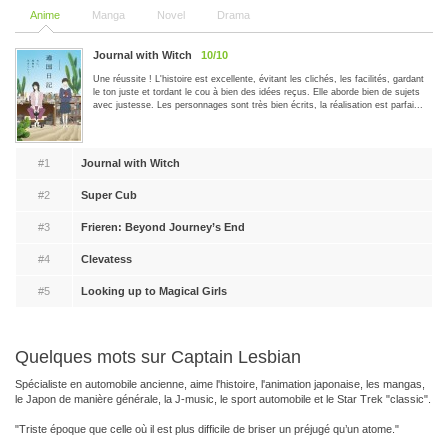
Anime
Manga
Novel
Drama
Journal with Witch
10/10
Une réussite ! L'histoire est excellente, évitant les clichés, les facilités, gardant
le ton juste et tordant le cou à bien des idées reçus. Elle aborde bien de sujets
avec justesse. Les personnages sont très bien écrits, la réalisation est parfai...
#1
Journal with Witch
#2
Super Cub
#3
Frieren: Beyond Journey’s End
#4
Clevatess
#5
Looking up to Magical Girls
Quelques mots sur Captain Lesbian
Spécialiste en automobile ancienne, aime l'histoire, l'animation japonaise, les mangas,
le Japon de manière générale, la J-music, le sport automobile et le Star Trek "classic".
"Triste époque que celle où il est plus difficile de briser un préjugé qu’un atome."