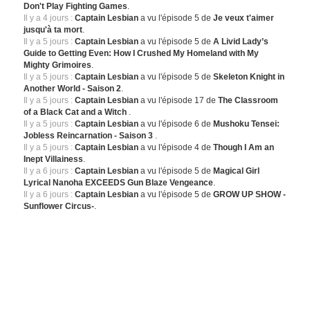
Don't Play Fighting Games
.
Il y a 4 jours :
Captain Lesbian
a vu l'épisode 5 de
Je veux t'aimer
jusqu'à ta mort
.
Il y a 5 jours :
Captain Lesbian
a vu l'épisode 5 de
A Livid Lady’s
Guide to Getting Even: How I Crushed My Homeland with My
Mighty Grimoires
.
Il y a 5 jours :
Captain Lesbian
a vu l'épisode 5 de
Skeleton Knight in
Another World - Saison 2
.
Il y a 5 jours :
Captain Lesbian
a vu l'épisode 17 de
The Classroom
of a Black Cat and a Witch
.
Il y a 5 jours :
Captain Lesbian
a vu l'épisode 6 de
Mushoku Tensei:
Jobless Reincarnation - Saison 3
.
Il y a 5 jours :
Captain Lesbian
a vu l'épisode 4 de
Though I Am an
Inept Villainess
.
Il y a 6 jours :
Captain Lesbian
a vu l'épisode 5 de
Magical Girl
Lyrical Nanoha EXCEEDS Gun Blaze Vengeance
.
Il y a 6 jours :
Captain Lesbian
a vu l'épisode 5 de
GROW UP SHOW -
Sunflower Circus-
.