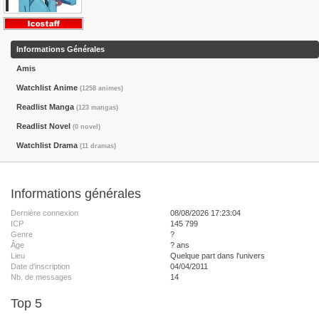
Informations Générales
Amis
Watchlist Anime
(1258 animes)
Readlist Manga
(123 mangas)
Readlist Novel
(0 novel)
Watchlist Drama
(11 dramas)
Informations générales
Dernière connexion
08/08/2026 17:23:04
ICP
145 799
Genre
?
Âge
? ans
Lieu
Quelque part dans l'univers
Date d'inscription
04/04/2011
Nb. de messages
14
Top 5