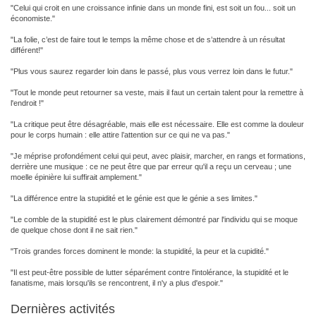
"Celui qui croit en une croissance infinie dans un monde fini, est soit un fou... soit un
économiste."
"La folie, c’est de faire tout le temps la même chose et de s’attendre à un résultat
différent!"
"Plus vous saurez regarder loin dans le passé, plus vous verrez loin dans le futur."
"Tout le monde peut retourner sa veste, mais il faut un certain talent pour la remettre à
l'endroit !"
"La critique peut être désagréable, mais elle est nécessaire. Elle est comme la douleur
pour le corps humain : elle attire l’attention sur ce qui ne va pas."
"Je méprise profondément celui qui peut, avec plaisir, marcher, en rangs et formations,
derrière une musique : ce ne peut être que par erreur qu'il a reçu un cerveau ; une
moelle épinière lui suffirait amplement."
"La différence entre la stupidité et le génie est que le génie a ses limites."
"Le comble de la stupidité est le plus clairement démontré par l'individu qui se moque
de quelque chose dont il ne sait rien."
"Trois grandes forces dominent le monde: la stupidité, la peur et la cupidité."
"Il est peut-être possible de lutter séparément contre l'intolérance, la stupidité et le
fanatisme, mais lorsqu'ils se rencontrent, il n'y a plus d'espoir."
Dernières activités