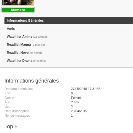
Informations Générales
Amis
Watchlist Anime
(21 animes)
Readlist Manga
(0 manga)
Readlist Novel
(0 novel)
Watchlist Drama
(0 drama)
Informations générales
Dernière connexion
27/05/2015 17:31:36
ICP
0
Genre
Féminin
Âge
? ans
Lieu
?
Date d'inscription
29/04/2015
Nb. de messages
1
Top 5