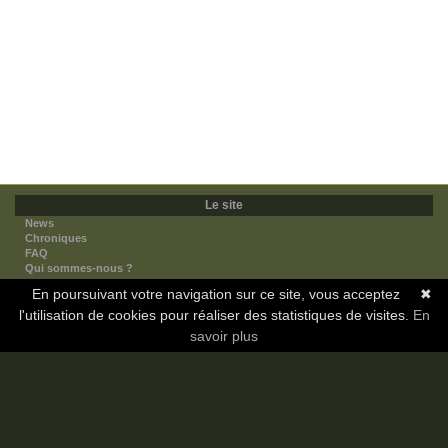
Le site
News
Chroniques
FAQ
Qui sommes-nous ?
Nos partenaires
En poursuivant votre navigation sur ce site, vous acceptez
✖
Faites-nous connaitre
l'utilisation de cookies pour réaliser des statistiques de visites.
Nous contacter
En
Nous soutenir
savoir plus
Mentions légales
Les sections
Animes
Mangas
Novels
Dramas