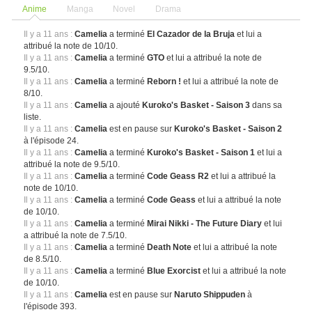
Anime
Manga
Novel
Drama
Il y a 11 ans :
Camelia
a terminé
El Cazador de la Bruja
et lui a
attribué la note de 10/10.
Il y a 11 ans :
Camelia
a terminé
GTO
et lui a attribué la note de
9.5/10.
Il y a 11 ans :
Camelia
a terminé
Reborn !
et lui a attribué la note de
8/10.
Il y a 11 ans :
Camelia
a ajouté
Kuroko's Basket - Saison 3
dans sa
liste.
Il y a 11 ans :
Camelia
est en pause sur
Kuroko's Basket - Saison 2
à l'épisode 24.
Il y a 11 ans :
Camelia
a terminé
Kuroko's Basket - Saison 1
et lui a
attribué la note de 9.5/10.
Il y a 11 ans :
Camelia
a terminé
Code Geass R2
et lui a attribué la
note de 10/10.
Il y a 11 ans :
Camelia
a terminé
Code Geass
et lui a attribué la note
de 10/10.
Il y a 11 ans :
Camelia
a terminé
Mirai Nikki - The Future Diary
et lui
a attribué la note de 7.5/10.
Il y a 11 ans :
Camelia
a terminé
Death Note
et lui a attribué la note
de 8.5/10.
Il y a 11 ans :
Camelia
a terminé
Blue Exorcist
et lui a attribué la note
de 10/10.
Il y a 11 ans :
Camelia
est en pause sur
Naruto Shippuden
à
l'épisode 393.