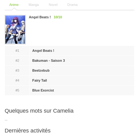
Anime
Manga
Novel
Drama
Angel Beats !
10/10
#1
Angel Beats !
#2
Bakuman - Saison 3
#3
Beelzebub
#4
Fairy Tail
#5
Blue Exorcist
Quelques mots sur Camelia
...
Dernières activités