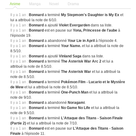
Anime
Manga
Novel
Drama
Il y a 1 an :
Bonnard
a terminé
My Stepmom's Daughter is My Ex
et
lui a attribué la note de 6/10.
Il y a 1 an :
Bonnard
a ajouté
Violet Evergarden
dans sa liste.
Il y a 1 an :
Bonnard
est en pause sur
Yona, Princesse de l'aube
à
l'épisode 19.
Il y a 1 an :
Bonnard
a abandonné
Your Lie in April
à l'épisode 4.
Il y a 1 an :
Bonnard
a terminé
Your Name.
et lui a attribué la note de
8.5/10.
Il y a 1 an :
Bonnard
a ajouté
Vinland Saga
dans sa liste.
Il y a 1 an :
Bonnard
a terminé
The Asterisk War Arc 2
et lui a
attribué la note de 8.5/10.
Il y a 1 an :
Bonnard
a terminé
The Asterisk War
et lui a attribué la
note de 8.5/10.
Il y a 1 an :
Bonnard
a terminé
Pokémon Film - Lucario et le Mystère
de Mew
et lui a attribué la note de 8.5/10.
Il y a 1 an :
Bonnard
a terminé
One-Punch Man
et lui a attribué la
note de 9/10.
Il y a 1 an :
Bonnard
a abandonné
Noragami
.
Il y a 1 an :
Bonnard
a terminé
No Game No Life
et lui a attribué la
note de 9.5/10.
Il y a 1 an :
Bonnard
a terminé
L'Attaque des Titans - Saison Finale
(Partie 2)
et lui a attribué la note de 7/10.
Il y a 1 an :
Bonnard
est en pause sur
L'Attaque des Titans - Saison
Finale
à l'épisode 11.