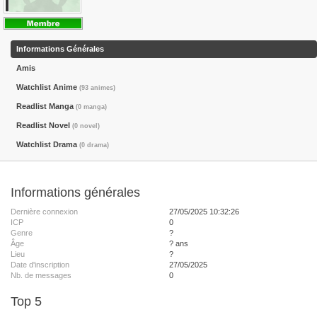
Informations Générales
Amis
Watchlist Anime
(93 animes)
Readlist Manga
(0 manga)
Readlist Novel
(0 novel)
Watchlist Drama
(0 drama)
Informations générales
Dernière connexion
27/05/2025 10:32:26
ICP
0
Genre
?
Âge
? ans
Lieu
?
Date d'inscription
27/05/2025
Nb. de messages
0
Top 5