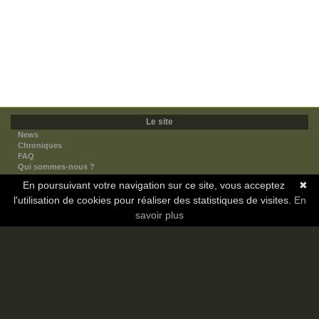
Le site
News
Chroniques
FAQ
Qui sommes-nous ?
Nos partenaires
En poursuivant votre navigation sur ce site, vous acceptez
✖
Faites-nous connaitre
l'utilisation de cookies pour réaliser des statistiques de visites.
Nous contacter
En
Nous soutenir
savoir plus
Mentions légales
Les sections
Animes
Mangas
Novels
Dramas
Informations