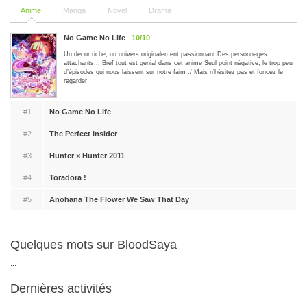
Anime
Manga
Novel
Drama
No Game No Life
10/10
Un décor riche, un univers originalement passionnant Des personnages
attachants... Bref tout est génial dans cet anime Seul point négative, le trop peu
d’épisodes qui nous laissent sur notre faim :/ Mais n’hésitez pas et foncez le
regarder
#1
No Game No Life
#2
The Perfect Insider
#3
Hunter × Hunter 2011
#4
Toradora !
#5
Anohana The Flower We Saw That Day
Quelques mots sur BloodSaya
...
Dernières activités