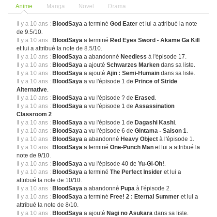
Anime
Manga
Novel
Drama
Il y a 10 ans :
BloodSaya
a terminé
God Eater
et lui a attribué la note
de 9.5/10.
Il y a 10 ans :
BloodSaya
a terminé
Red Eyes Sword - Akame Ga Kill
et lui a attribué la note de 8.5/10.
Il y a 10 ans :
BloodSaya
a abandonné
Needless
à l'épisode 17.
Il y a 10 ans :
BloodSaya
a ajouté
Schwarzes Marken
dans sa liste.
Il y a 10 ans :
BloodSaya
a ajouté
Ajin : Semi-Humain
dans sa liste.
Il y a 10 ans :
BloodSaya
a vu l'épisode 1 de
Prince of Stride
Alternative
.
Il y a 10 ans :
BloodSaya
a vu l'épisode ? de
Erased
.
Il y a 10 ans :
BloodSaya
a vu l'épisode 1 de
Assassination
Classroom 2
.
Il y a 10 ans :
BloodSaya
a vu l'épisode 1 de
Dagashi Kashi
.
Il y a 10 ans :
BloodSaya
a vu l'épisode 6 de
Gintama - Saison 1
.
Il y a 10 ans :
BloodSaya
a abandonné
Heavy Object
à l'épisode 1.
Il y a 10 ans :
BloodSaya
a terminé
One-Punch Man
et lui a attribué la
note de 9/10.
Il y a 10 ans :
BloodSaya
a vu l'épisode 40 de
Yu-Gi-Oh!
.
Il y a 10 ans :
BloodSaya
a terminé
The Perfect Insider
et lui a
attribué la note de 10/10.
Il y a 10 ans :
BloodSaya
a abandonné
Pupa
à l'épisode 2.
Il y a 10 ans :
BloodSaya
a terminé
Free! 2 : Eternal Summer
et lui a
attribué la note de 8/10.
Il y a 10 ans :
BloodSaya
a ajouté
Nagi no Asukara
dans sa liste.