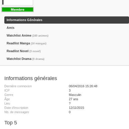
Informations Générales
Amis
Watchlist Anime
(240 animes)
Readlist Manga
(14 mangas)
Readlist Novel
(3 novel)
Watchlist Drama
(0 drama)
Informations générales
Dernière connexion
06/04/2016 15:26:48
ICP
3
Genre
Masculin
Âge
27 ans
Lieu
?
Date d'inscription
12/11/2015
Nb. de messages
0
Top 5