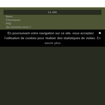
Le site
News
Chroniques
FAQ
Qui sommes-nous ?
Nos partenaires
En poursuivant votre navigation sur ce site, vous acceptez
✖
Faites-nous connaitre
l'utilisation de cookies pour réaliser des statistiques de visites.
Nous contacter
En
Nous soutenir
savoir plus
Mentions légales
Les sections
Animes
Mangas
Novels
Dramas
Informations
Communauté
Forum
Membres
Classement Icp
Discord