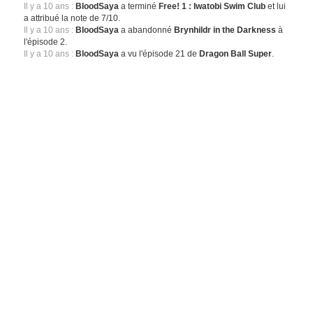
Il y a 10 ans :
BloodSaya
a terminé
Free! 1 : Iwatobi Swim Club
et lui
a attribué la note de 7/10.
Il y a 10 ans :
BloodSaya
a abandonné
Brynhildr in the Darkness
à
l'épisode 2.
Il y a 10 ans :
BloodSaya
a vu l'épisode 21 de
Dragon Ball Super
.