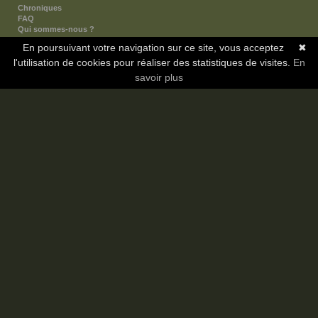
Chroniques
FAQ
Qui sommes-nous ?
Nos partenaires
En poursuivant votre navigation sur ce site, vous acceptez
✖
Faites-nous connaitre
l'utilisation de cookies pour réaliser des statistiques de visites.
Nous contacter
En
Nous soutenir
savoir plus
Mentions légales
Les sections
Animes
Mangas
Novels
Dramas
Informations
Communauté
Forum
Membres
Classement Icp
Discord