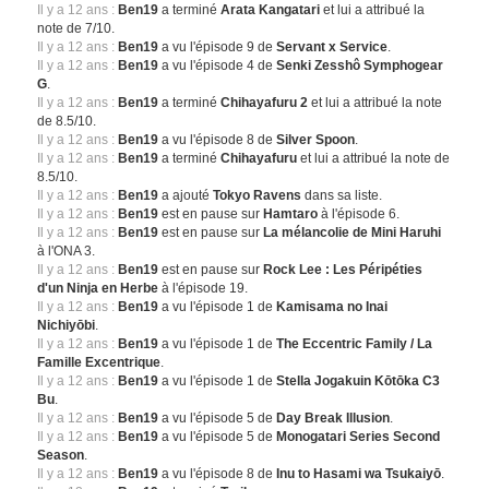
Il y a 12 ans :
Ben19
a terminé
Arata Kangatari
et lui a attribué la
note de 7/10.
Il y a 12 ans :
Ben19
a vu l'épisode 9 de
Servant x Service
.
Il y a 12 ans :
Ben19
a vu l'épisode 4 de
Senki Zesshô Symphogear
G
.
Il y a 12 ans :
Ben19
a terminé
Chihayafuru 2
et lui a attribué la note
de 8.5/10.
Il y a 12 ans :
Ben19
a vu l'épisode 8 de
Silver Spoon
.
Il y a 12 ans :
Ben19
a terminé
Chihayafuru
et lui a attribué la note de
8.5/10.
Il y a 12 ans :
Ben19
a ajouté
Tokyo Ravens
dans sa liste.
Il y a 12 ans :
Ben19
est en pause sur
Hamtaro
à l'épisode 6.
Il y a 12 ans :
Ben19
est en pause sur
La mélancolie de Mini Haruhi
à l'ONA 3.
Il y a 12 ans :
Ben19
est en pause sur
Rock Lee : Les Péripéties
d'un Ninja en Herbe
à l'épisode 19.
Il y a 12 ans :
Ben19
a vu l'épisode 1 de
Kamisama no Inai
Nichiyōbi
.
Il y a 12 ans :
Ben19
a vu l'épisode 1 de
The Eccentric Family / La
Famille Excentrique
.
Il y a 12 ans :
Ben19
a vu l'épisode 1 de
Stella Jogakuin Kōtōka C3
Bu
.
Il y a 12 ans :
Ben19
a vu l'épisode 5 de
Day Break Illusion
.
Il y a 12 ans :
Ben19
a vu l'épisode 5 de
Monogatari Series Second
Season
.
Il y a 12 ans :
Ben19
a vu l'épisode 8 de
Inu to Hasami wa Tsukaiyō
.