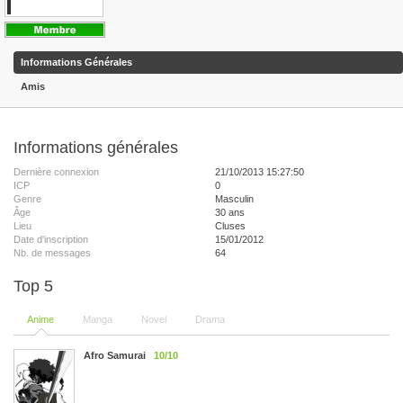
Informations Générales
Amis
Informations générales
Dernière connexion
21/10/2013 15:27:50
ICP
0
Genre
Masculin
Âge
30 ans
Lieu
Cluses
Date d'inscription
15/01/2012
Nb. de messages
64
Top 5
Anime
Manga
Novel
Drama
Afro Samurai
10/10