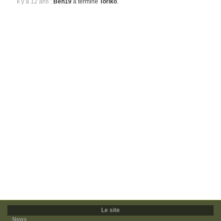
Il y a 12 ans :
Ben19
a terminé
Toriko
.
Le site
News