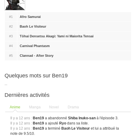
#1
Afro Samurai
#2
Baoh Le Visiteur
#3
Tōhai Densetsu Akagi: Yami ni Maiorita Tensai
#4
Carnival Phantasm
#5
Clannad - After Story
Quelques mots sur Ben19
...
Dernières activités
Anime
Manga
Novel
Drama
Il y a 12 ans :
Ben19
a abandonné
Shiba Inuko-san
à l'épisode 3.
Il y a 12 ans :
Ben19
a ajouté
Ryo
dans sa liste.
Il y a 12 ans :
Ben19
a terminé
Baoh Le Visiteur
et lui a attribué la
note de 9.5/10.