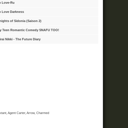
o Love-Ru
o Love Darkness
nights of Sidonia (Saison 2)
y Teen Romantic Comedy SNAFU TOO!
irai Nikki - The Future Diary
xtant, Agent Carter, Arrow, Charmed