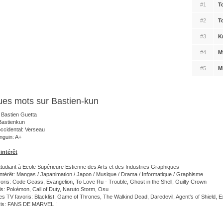
#1
T
#2
T
#3
K
#4
M
#5
M
es mots sur Bastien-kun
Bastien Guetta
Bastienkun
ccidental: Verseau
nguin: A+
intérêt
 Etudiant à Ecole Supérieure Estienne des Arts et des Industries Graphiques
intérêt: Mangas / Japanimation / Japon / Musique / Drama / Informatique / Graphisme
oris: Code Geass, Evangelion, To Love Ru - Trouble, Ghost in the Shell, Guilty Crown
is: Pokémon, Call of Duty, Naruto Storm, Osu
 TV favoris: Blacklist, Game of Thrones, The Walkind Dead, Daredevil, Agent's of Shield, E
oris: FANS DE MARVEL !