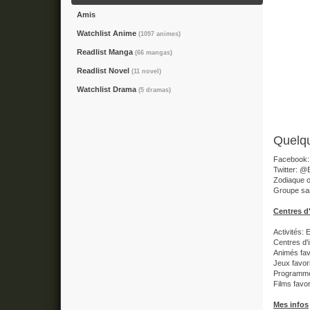
Amis
Watchlist Anime
(1097 animes)
Readlist Manga
(66 mangas)
Readlist Novel
(11 novel)
Watchlist Drama
(5 dramas)
Quelqu
Facebook: 
Twitter: @
Zodiaque o
Groupe sa
Centres d'
Activités:
Centres d'
Animés fav
Jeux favor
Programmes
Films fav
Mes infos