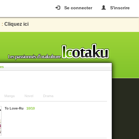
Se connecter
S'inscrire
 :
Cliquez ici
les
Manga
Novel
Drama
To Love-Ru
10/10