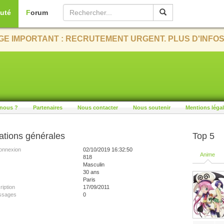
uté
Forum
E IMPORTANT : RECRUTEMENT URGENT. PLUS D'INFOS
nous ?
Partenaires
Nous contacter
Nous soutenir
Mentions léga
ations générales
Top 5
onnexion
02/10/2019 16:32:50
Anime
818
Masculin
30 ans
Paris
ription
17/09/2011
ssages
0