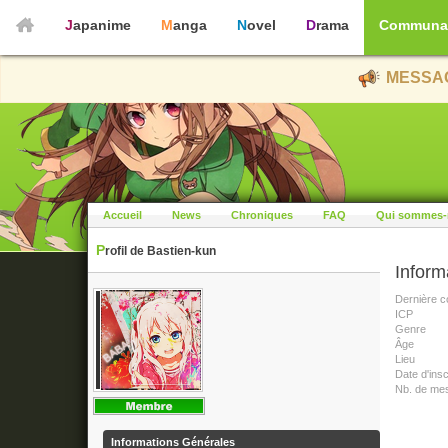
Japanime
Manga
Novel
Drama
Communa
MESSAG
Accueil
News
Chroniques
FAQ
Qui sommes-
Profil de Bastien-kun
Inform
Dernière c
ICP
Genre
Âge
Lieu
Date d'insc
Nb. de me
Informations Générales