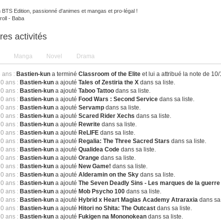
n BTS Edition, passionné d'animes et mangas et pro-légal !
oll - Baba
res activités
Manga
Novel
Drama
8 ans :
Bastien-kun
a terminé
Classroom of the Elite
et lui a attribué la note de 10/
10 ans :
Bastien-kun
a ajouté
Tales of Zestiria the X
dans sa liste.
10 ans :
Bastien-kun
a ajouté
Taboo Tattoo
dans sa liste.
10 ans :
Bastien-kun
a ajouté
Food Wars : Second Service
dans sa liste.
10 ans :
Bastien-kun
a ajouté
Servamp
dans sa liste.
10 ans :
Bastien-kun
a ajouté
Scared Rider Xechs
dans sa liste.
10 ans :
Bastien-kun
a ajouté
Rewrite
dans sa liste.
10 ans :
Bastien-kun
a ajouté
ReLIFE
dans sa liste.
10 ans :
Bastien-kun
a ajouté
Regalia: The Three Sacred Stars
dans sa liste.
10 ans :
Bastien-kun
a ajouté
Qualidea Code
dans sa liste.
10 ans :
Bastien-kun
a ajouté
Orange
dans sa liste.
10 ans :
Bastien-kun
a ajouté
New Game!
dans sa liste.
10 ans :
Bastien-kun
a ajouté
Alderamin on the Sky
dans sa liste.
10 ans :
Bastien-kun
a ajouté
The Seven Deadly Sins - Les marques de la guerre
10 ans :
Bastien-kun
a ajouté
Mob Psycho 100
dans sa liste.
10 ans :
Bastien-kun
a ajouté
Hybrid x Heart Magias Academy Atraraxia
dans sa 
10 ans :
Bastien-kun
a ajouté
Hitori no Shita: The Outcast
dans sa liste.
10 ans :
Bastien-kun
a ajouté
Fukigen na Mononokean
dans sa liste.