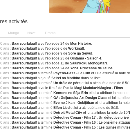
res activités
Manga
Novel
Drama
10 ans :
Baarzourlalgulf
a vu l'épisode 24 de
Mon Histoire
.
10 ans :
Baarzourlalgulf
a vu l'épisode 6 de
Working!!
.
10 ans :
Baarzourlalgulf
a vu l'épisode 9 de
Sore ga Seiyū!
.
10 ans :
Baarzourlalgulf
a vu l'épisode 23 de
Gintama - Saison 4
.
10 ans :
Baarzourlalgulf
a vu l'épisode 11 de
Saiunkoku Monogatari
.
10 ans :
Baarzourlalgulf
a vu l'épisode 24 de
Yona, Princesse de l'aube
.
10 ans :
Baarzourlalgulf
a terminé
Psycho-Pass - Le Film
et lui a attribué la note d
10 ans :
Baarzourlalgulf
a ajouté
Seirei no Moribito
dans sa liste.
10 ans :
Baarzourlalgulf
a terminé
Un drôle de père
et lui a attribué la note de 8.5/
10 ans :
Baarzourlalgulf
a vu le film 2 de
Puella Magi Madoka☆Magica - Films
.
10 ans :
Baarzourlalgulf
a terminé
Kemono no Sōja Erin
et lui a attribué la note de
10 ans :
Baarzourlalgulf
a terminé
GA: Geijutsuka Art Design Class
et lui a attrib
10 ans :
Baarzourlalgulf
a terminé
Eve no Jikan - Gekijōban
et lui a attribué la not
10 ans :
Baarzourlalgulf
a terminé
Elfen Lied
et lui a attribué la note de 8/10.
10 ans :
Baarzourlalgulf
a terminé
Detroit Metal City
et lui a attribué la note de 10/
10 ans :
Baarzourlalgulf
a terminé
Détective Conan - Film 17 : Un détective privé
10 ans :
Baarzourlalgulf
a terminé
Détective Conan - Film 16 : Le onzième attaqu
10 ans :
Baarzourlalgulf
a terminé
Détective Conan - Film 15 : Les quinze minute