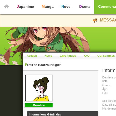
Japanime
Manga
Novel
Drama
Communa
MESSAG
Accueil
News
Chroniques
FAQ
Qui sommes-
Profil de Baarzourlalgulf
Inform
Dernière c
ICP
Genre
Âge
Lieu
Site perso
Date d'insc
Nb. de me
Informations Générales