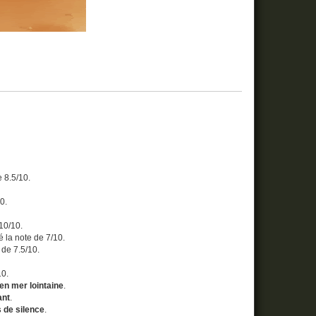
e 8.5/10.
10.
 10/10.
ué la note de 7/10.
e de 7.5/10.
10.
 en mer lointaine
.
ant
.
s de silence
.