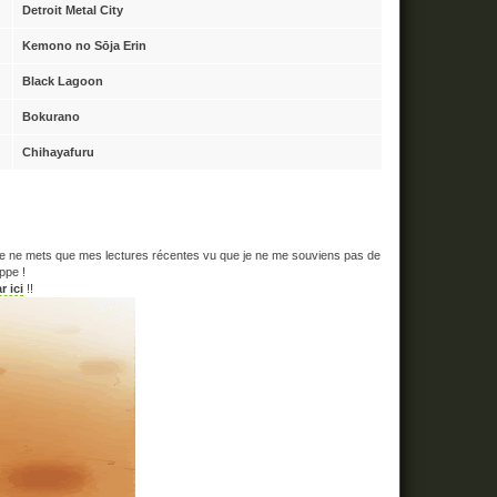
Detroit Metal City
Kemono no Sōja Erin
Black Lagoon
Bokurano
Chihayafuru
 je ne mets que mes lectures récentes vu que je ne me souviens pas de
ppe !
r ici
!!