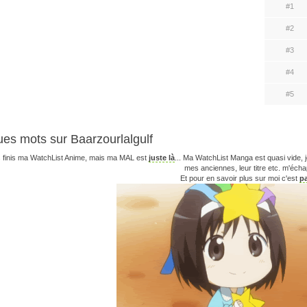
#1
#2
#3
#4
#5
es mots sur Baarzourlalgulf
s finis ma WatchList Anime, mais ma MAL est
juste là
... Ma WatchList Manga est quasi vide,
mes anciennes, leur titre etc. m'écha
Et pour en savoir plus sur moi c'est
pa