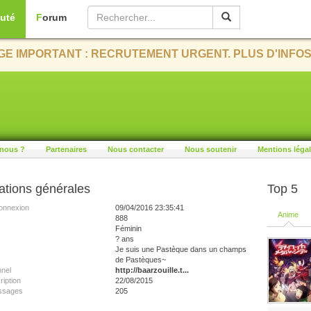
uté
Forum
E IMPORTANT : RECRUTEMENT URGENT. PLUS D'INFOS
nous ?
Partenaires
Nous contacter
Nous soutenir
Mentions léga
ations générales
Top 5
onnexion
09/04/2016 23:35:41
Anime
888
Féminin
? ans
Je suis une Pastèque dans un champs
de Pastèques~
nnel
http://baarzouille.t...
ription
22/08/2015
ssages
205