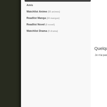
Amis
Watchlist Anime
(55 animes)
Readlist Manga
(24 mangas)
Readlist Novel
(0 novel)
Watchlist Drama
(0 drama)
Quelqu
Je n'ai pa