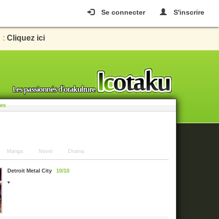
Se connecter
S'inscrire
 :
Cliquez ici
les
Manga
Novel
Drama
Detroit Metal City
10/10
♥