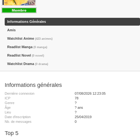
Informations Générales
Amis
Watchlist Anime
(423 animes)
Readlist Manga
(0 manga)
Readlist Novel
(0 novel)
Watchlist Drama
(0 drama)
Informations générales
Dernière connexion
07/08/2026 12:23:05
ICP
78
Genre
?
Âge
? ans
Lieu
?
Date d'inscription
25/04/2019
Nb. de messages
0
Top 5