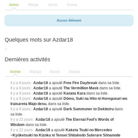
Anime
Manga
Novel
Drama
Aucun élément
Quelques mots sur Azdar18
...
Dernières activités
Anime
Manga
Novel
Drama
Il y a 9 jours :
Azdar18
a ajouté
Free Fire Daybreak
dans sa liste.
Il y a 9 jours :
Azdar18
a ajouté
The Vermillion Mask
dans sa liste.
Il y a 9 jours :
Azdar18
a ajouté
Kanata Kara
dans sa liste.
Il y a 9 jours :
Azdar18
a ajouté
Dōmo, Suki na Hito ni Horegusuri wo
Iraisareta Majo desu.
dans sa liste.
Il y a 9 jours :
Azdar18
a ajouté
Dark Summoner to Dekiteiru
dans
sa liste.
Il y a 22 jours :
Azdar18
a ajouté
The Eternal Fool’s Words of
Wisdom
dans sa liste.
Il y a 22 jours :
Azdar18
a ajouté
Kaketa Tsuki no Mercedes
~Kyūketsuki no Kizoku ni Tensei Shitakedo Suterare Sōnanode