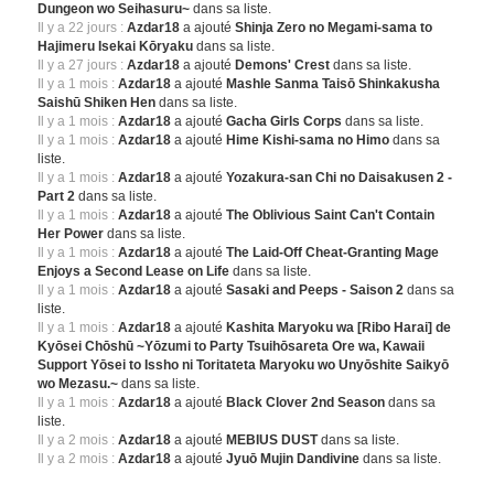
Dungeon wo Seihasuru~
dans sa liste.
Il y a 22 jours :
Azdar18
a ajouté
Shinja Zero no Megami-sama to
Hajimeru Isekai Kōryaku
dans sa liste.
Il y a 27 jours :
Azdar18
a ajouté
Demons' Crest
dans sa liste.
Il y a 1 mois :
Azdar18
a ajouté
Mashle Sanma Taisō Shinkakusha
Saishū Shiken Hen
dans sa liste.
Il y a 1 mois :
Azdar18
a ajouté
Gacha Girls Corps
dans sa liste.
Il y a 1 mois :
Azdar18
a ajouté
Hime Kishi-sama no Himo
dans sa
liste.
Il y a 1 mois :
Azdar18
a ajouté
Yozakura-san Chi no Daisakusen 2 -
Part 2
dans sa liste.
Il y a 1 mois :
Azdar18
a ajouté
The Oblivious Saint Can't Contain
Her Power
dans sa liste.
Il y a 1 mois :
Azdar18
a ajouté
The Laid-Off Cheat-Granting Mage
Enjoys a Second Lease on Life
dans sa liste.
Il y a 1 mois :
Azdar18
a ajouté
Sasaki and Peeps - Saison 2
dans sa
liste.
Il y a 1 mois :
Azdar18
a ajouté
Kashita Maryoku wa [Ribo Harai] de
Kyōsei Chōshū ~Yōzumi to Party Tsuihōsareta Ore wa, Kawaii
Support Yōsei to Issho ni Toritateta Maryoku wo Unyōshite Saikyō
wo Mezasu.~
dans sa liste.
Il y a 1 mois :
Azdar18
a ajouté
Black Clover 2nd Season
dans sa
liste.
Il y a 2 mois :
Azdar18
a ajouté
MEBIUS DUST
dans sa liste.
Il y a 2 mois :
Azdar18
a ajouté
Jyuō Mujin Dandivine
dans sa liste.