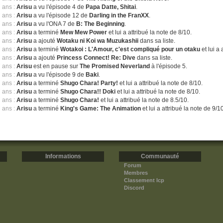
7 ans :
Arisu
a vu l'épisode 4 de
Papa Datte, Shitai
.
7 ans :
Arisu
a vu l'épisode 12 de
Darling in the FranXX
.
7 ans :
Arisu
a vu l'ONA 7 de
B: The Beginning
.
7 ans :
Arisu
a terminé
Mew Mew Power
et lui a attribué la note de 8/10.
7 ans :
Arisu
a ajouté
Wotaku ni Koi wa Muzukashii
dans sa liste.
7 ans :
Arisu
a terminé
Wotakoi : L'Amour, c'est compliqué pour un otaku
et lui a 
7 ans :
Arisu
a ajouté
Princess Connect! Re: Dive
dans sa liste.
7 ans :
Arisu
est en pause sur
The Promised Neverland
à l'épisode 5.
7 ans :
Arisu
a vu l'épisode 9 de
Baki
.
7 ans :
Arisu
a terminé
Shugo Chara! Party!
et lui a attribué la note de 8/10.
7 ans :
Arisu
a terminé
Shugo Chara!! Doki
et lui a attribué la note de 8/10.
7 ans :
Arisu
a terminé
Shugo Chara!
et lui a attribué la note de 8.5/10.
7 ans :
Arisu
a terminé
King's Game: The Animation
et lui a attribué la note de 9/1
Informations
Communauté
Forum
Membres
Classement Icp
Discord