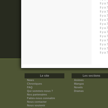
Il y a 
Il y a 
Il y a 
Il y a 
Il y a 
Il y a 
Il y a 
Il y a 
Il y a 
Il y a 
Il y a 
Il y a 
Il y a 
Le site
Les sections
News
Animes
Chroniques
Mangas
FAQ
Novels
Qui sommes-nous ?
Dramas
Nos partenaires
Faites-nous connaitre
Nous contacter
Nous soutenir