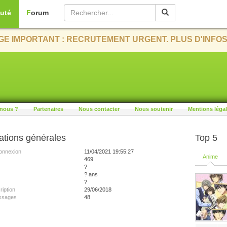
uté
Forum
E IMPORTANT : RECRUTEMENT URGENT. PLUS D'INFOS
nous ?
Partenaires
Nous contacter
Nous soutenir
Mentions léga
ations générales
Top 5
onnexion
11/04/2021 19:55:27
Anime
469
?
? ans
?
ription
29/06/2018
ssages
48