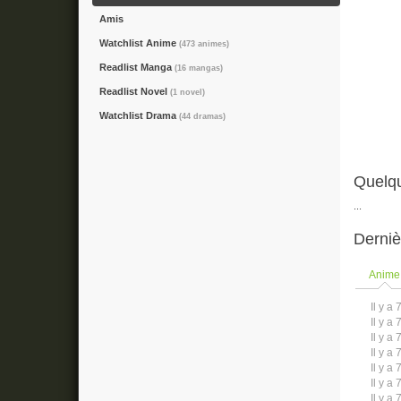
Amis
Watchlist Anime
(473 animes)
Readlist Manga
(16 mangas)
Readlist Novel
(1 novel)
Watchlist Drama
(44 dramas)
Quelqu
...
Derniè
Anime
Il y a 
Il y a 
Il y a 
Il y a 
Il y a 
Il y a 
Il y a 