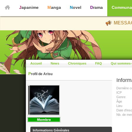
Japanime
Manga
Novel
Drama
Communa
MESSAG
Accueil
News
Chroniques
FAQ
Qui sommes-
Profil de Arisu
Inform
Dernière c
ICP
Genre
Âge
Lieu
Date d'insc
Nb. de me
Informations Générales