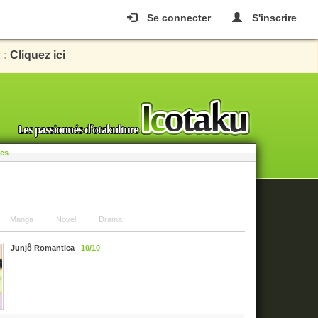
Se connecter
S'inscrire
 :
Cliquez ici
les
Manga
Novel
Drama
Junjô Romantica
10/10