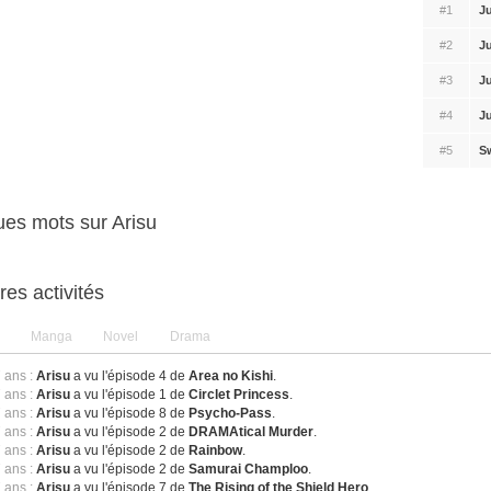
#1
J
#2
J
#3
J
#4
J
#5
Sw
es mots sur Arisu
res activités
Manga
Novel
Drama
7 ans :
Arisu
a vu l'épisode 4 de
Area no Kishi
.
7 ans :
Arisu
a vu l'épisode 1 de
Circlet Princess
.
7 ans :
Arisu
a vu l'épisode 8 de
Psycho-Pass
.
7 ans :
Arisu
a vu l'épisode 2 de
DRAMAtical Murder
.
7 ans :
Arisu
a vu l'épisode 2 de
Rainbow
.
7 ans :
Arisu
a vu l'épisode 2 de
Samurai Champloo
.
7 ans :
Arisu
a vu l'épisode 7 de
The Rising of the Shield Hero
.