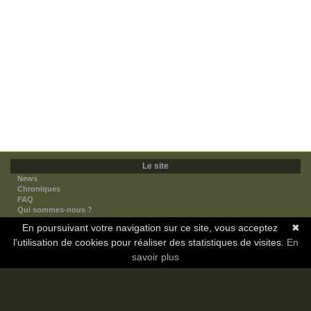
Le site
News
Chroniques
FAQ
Qui sommes-nous ?
Nos partenaires
En poursuivant votre navigation sur ce site, vous acceptez
✖
Faites-nous connaitre
l'utilisation de cookies pour réaliser des statistiques de visites.
Nous contacter
En
Nous soutenir
savoir plus
Mentions légales
Les sections
Animes
Mangas