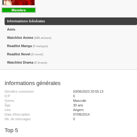
Informations Générales
Amis
Watchlist Anime
(568 animes)
Readlist Manga
(5 mangas)
Readlist Novel
(0 novel)
Watchlist Drama
(0 drama)
Informations générales
Dernière connexion
03/06/2023 20:55:13
ICP
0
Genre
Masculin
Âge
30 ans
Lieu
Angers
Date d'inscription
07/06/2014
Nb. de messages
0
Top 5