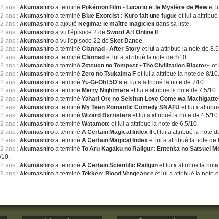
12 ans :
Akumashiro
a terminé
Pokémon Film - Lucario et le Mystère de Mew
et l
12 ans :
Akumashiro
a terminé
Blue Exorcist : Kuro fait une fugue
et lui a attribué
12 ans :
Akumashiro
a ajouté
Negima! le maître magicien
dans sa liste.
12 ans :
Akumashiro
a vu l'épisode 2 de
Sword Art Online II
.
12 ans :
Akumashiro
a vu l'épisode 22 de
Sket Dance
.
12 ans :
Akumashiro
a terminé
Clannad - After Story
et lui a attribué la note de 8.5
12 ans :
Akumashiro
a terminé
Clannad
et lui a attribué la note de 8/10.
12 ans :
Akumashiro
a terminé
Zetsuen no Tempest ~The Civilization Blaster~
et 
12 ans :
Akumashiro
a terminé
Zero no Tsukaima F
et lui a attribué la note de 8/10
12 ans :
Akumashiro
a terminé
Yu-Gi-Oh! 5D's
et lui a attribué la note de 7/10.
12 ans :
Akumashiro
a terminé
Merry Nightmare
et lui a attribué la note de 7.5/10.
12 ans :
Akumashiro
a terminé
Yahari Ore no Seishun Love Come wa Machigattei
12 ans :
Akumashiro
a terminé
My Teen Romantic Comedy SNAFU
et lui a attrib
12 ans :
Akumashiro
a terminé
Wizard Barristers
et lui a attribué la note de 4.5/10
12 ans :
Akumashiro
a terminé
Watamote
et lui a attribué la note de 6.5/10.
12 ans :
Akumashiro
a terminé
A Certain Magical Index II
et lui a attribué la note d
12 ans :
Akumashiro
a terminé
A Certain Magical Index
et lui a attribué la note de 
12 ans :
Akumashiro
a terminé
To Aru Kagaku no Railgun: Entenka no Satsuei 
/10.
12 ans :
Akumashiro
a terminé
A Certain Scientific Railgun
et lui a attribué la not
12 ans :
Akumashiro
a terminé
Tekken: Blood Vengeance
et lui a attribué la note 