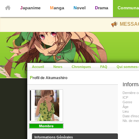
Japanime
Manga
Novel
Drama
Communa
MESSAG
Accueil
News
Chroniques
FAQ
Qui sommes-
Profil de Akumashiro
Inform
Dernière c
ICP
Genre
Âge
Lieu
Date d'insc
Nb. de me
Informations Générales