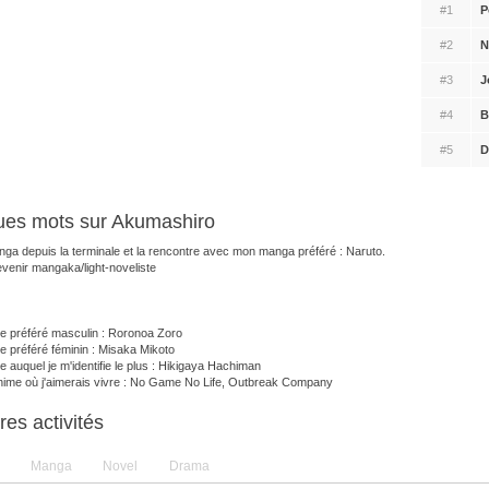
#1
P
#2
N
#3
J
#4
B
#5
D
ues mots sur Akumashiro
ga depuis la terminale et la rencontre avec mon manga préféré : Naruto.
evenir mangaka/light-noveliste
 préféré masculin : Roronoa Zoro
 préféré féminin : Misaka Mikoto
 auquel je m'identifie le plus : Hikigaya Hachiman
ime où j'aimerais vivre : No Game No Life, Outbreak Company
res activités
Manga
Novel
Drama