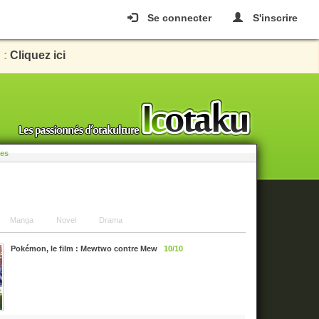
Se connecter
S'inscrire
 :
Cliquez ici
les
Manga
Novel
Drama
Pokémon, le film : Mewtwo contre Mew
10/10