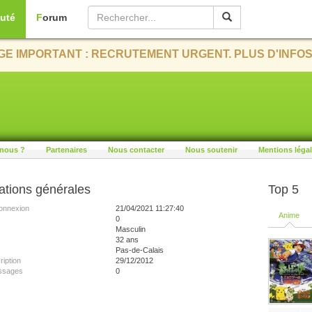
uté
Forum
E IMPORTANT : RECRUTEMENT URGENT. PLUS D'INFOS
nous ?
Partenaires
Nous contacter
Nous soutenir
Mentions léga
ations générales
Top 5
onnexion
21/04/2021 11:27:40
Anime
0
Masculin
32 ans
Pas-de-Calais
ription
29/12/2012
ssages
0