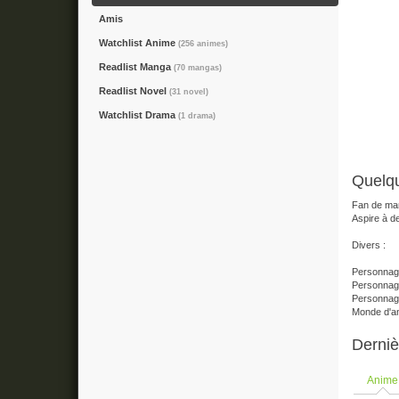
Amis
Watchlist Anime
(256 animes)
Readlist Manga
(70 mangas)
Readlist Novel
(31 novel)
Watchlist Drama
(1 drama)
Quelq
Fan de man
Aspire à d
Divers :
Personnage
Personnage
Personnage
Monde d'an
Derniè
Anime