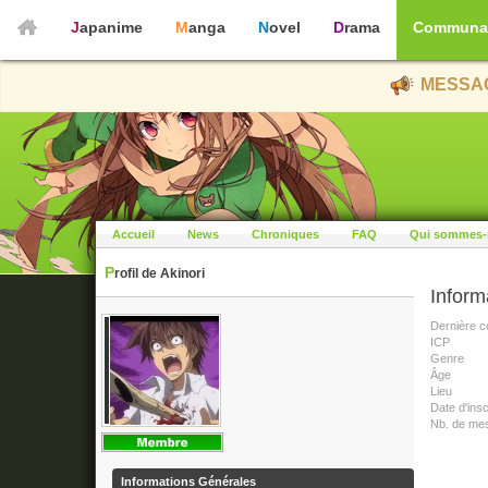
Japanime
Manga
Novel
Drama
Communa
MESSAG
Accueil
News
Chroniques
FAQ
Qui sommes-
Profil de Akinori
Inform
Dernière c
ICP
Genre
Âge
Lieu
Date d'insc
Nb. de me
Informations Générales