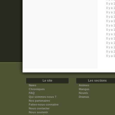
Il y a 
Il y a 
Il y a 
Il y a 
Il y a 
Il y a 
Il y a 
Il y a 
Il y a 
Il y a 
Il y a 
Il y a 
Il y a 
Le site
Les sections
News
Animes
Chroniques
Mangas
FAQ
Novels
Qui sommes-nous ?
Dramas
Nos partenaires
Faites-nous connaitre
Nous contacter
Nous soutenir