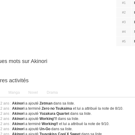
#1
#2
#3
#4
#5
es mots sur Akinori
res activités
Manga
Novel
Drama
12 ans :
Akinori
a ajouté
Zetman
dans sa liste.
12 ans :
Akinori
a terminé
Zero no Tsukaima
et lui a attribué la note de 8/10.
12 ans :
Akinori
a ajouté
Yozakura Quartet
dans sa liste.
12 ans :
Akinori
a ajouté
Working'!!
dans sa liste.
12 ans :
Akinori
a terminé
Working!!
et lui a attribué la note de 9/10.
12 ans :
Akinori
a ajouté
Un-Go
dans sa liste.
12 ans :
Akinori
a ajouté
Tsuyokiss Cool X Sweet
dans sa liste.