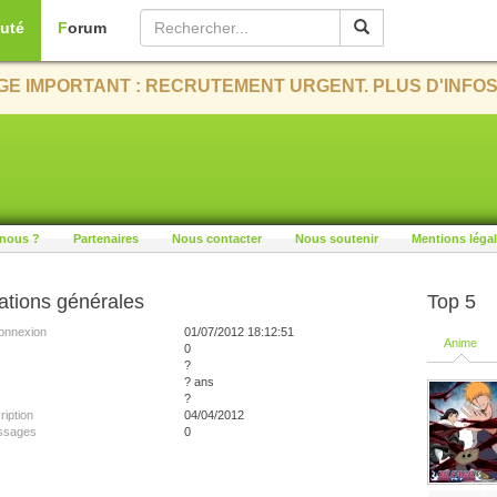
uté
Forum
E IMPORTANT : RECRUTEMENT URGENT. PLUS D'INFOS
nous ?
Partenaires
Nous contacter
Nous soutenir
Mentions léga
ations générales
Top 5
onnexion
01/07/2012 18:12:51
Anime
0
?
? ans
?
ription
04/04/2012
ssages
0