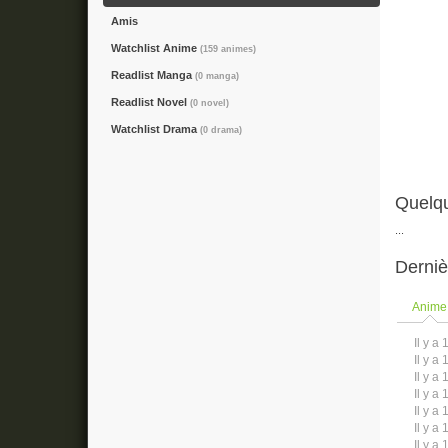
Amis
Watchlist Anime
(159 animes)
Readlist Manga
(0 manga)
Readlist Novel
(0 novel)
Watchlist Drama
(0 drama)
Quelqu
...
Derniè
Anime
Il y a 
Il y a 
Il y a 
Il y a 
Il y a 
Il y a 
Il y a 