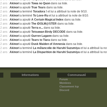
12 ans :
Akinori
a ajouté
Towa no Quon
dans sa liste.
12 ans :
Akinori
a ajouté
True Tears
dans sa liste.
12 ans :
Akinori
a terminé
Toradora !
et lui a attribué la note de 9/10.
12 ans :
Akinori
a terminé
To Love-Ru
et lui a attribué la note de 8/10.
12 ans :
Akinori
a ajouté
A Certain Magical Index
dans sa liste.
12 ans :
Akinori
a ajouté
The iDOLM@STER
dans sa liste.
12 ans :
Akinori
a ajouté
Terra e...
dans sa liste.
12 ans :
Akinori
a ajouté
Tetsuwan Birdy DECODE
dans sa liste.
12 ans :
Akinori
a ajouté
Gurren Lagann
dans sa liste.
12 ans :
Akinori
a ajouté
Tears to Tiara
dans sa liste.
12 ans :
Akinori
a ajouté
Dusk Maiden of Amnesia
dans sa liste.
12 ans :
Akinori
a terminé
La mélancolie de Haruhi Suzumiya
et lui a attribué la n
12 ans :
Akinori
a terminé
La Disparition de Haruhi Suzumiya
et lui a attribué la n
Informations
Communauté
Forum
Membres
Classement Icp
Discord