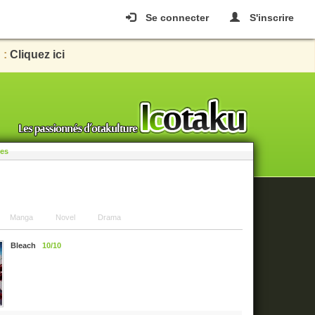
Se connecter
S'inscrire
 :
Cliquez ici
les
Manga
Novel
Drama
Bleach
10/10