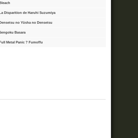
Bleach
La Disparition de Haruhi Suzumiya
Densetsu no Yūsha no Densetsu
Sengoku Basara
Full Metal Panic ? Fumoffu