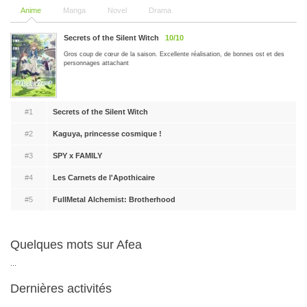
Anime
Manga
Novel
Drama
Secrets of the Silent Witch
10/10
Gros coup de cœur de la saison. Excellente réalisation, de bonnes ost et des
personnages attachant
#1
Secrets of the Silent Witch
#2
Kaguya, princesse cosmique !
#3
SPY x FAMILY
#4
Les Carnets de l'Apothicaire
#5
FullMetal Alchemist: Brotherhood
Quelques mots sur Afea
...
Dernières activités