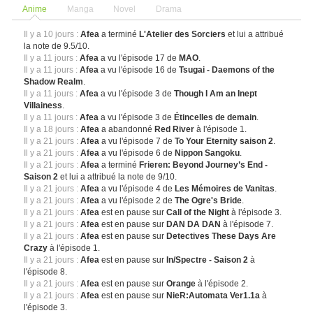
Anime
Manga
Novel
Drama
Il y a 10 jours :
Afea
a terminé
L'Atelier des Sorciers
et lui a attribué
la note de 9.5/10.
Il y a 11 jours :
Afea
a vu l'épisode 17 de
MAO
.
Il y a 11 jours :
Afea
a vu l'épisode 16 de
Tsugai - Daemons of the
Shadow Realm
.
Il y a 11 jours :
Afea
a vu l'épisode 3 de
Though I Am an Inept
Villainess
.
Il y a 11 jours :
Afea
a vu l'épisode 3 de
Étincelles de demain
.
Il y a 18 jours :
Afea
a abandonné
Red River
à l'épisode 1.
Il y a 21 jours :
Afea
a vu l'épisode 7 de
To Your Eternity saison 2
.
Il y a 21 jours :
Afea
a vu l'épisode 6 de
Nippon Sangoku
.
Il y a 21 jours :
Afea
a terminé
Frieren: Beyond Journey’s End -
Saison 2
et lui a attribué la note de 9/10.
Il y a 21 jours :
Afea
a vu l'épisode 4 de
Les Mémoires de Vanitas
.
Il y a 21 jours :
Afea
a vu l'épisode 2 de
The Ogre's Bride
.
Il y a 21 jours :
Afea
est en pause sur
Call of the Night
à l'épisode 3.
Il y a 21 jours :
Afea
est en pause sur
DAN DA DAN
à l'épisode 7.
Il y a 21 jours :
Afea
est en pause sur
Detectives These Days Are
Crazy
à l'épisode 1.
Il y a 21 jours :
Afea
est en pause sur
In/Spectre - Saison 2
à
l'épisode 8.
Il y a 21 jours :
Afea
est en pause sur
Orange
à l'épisode 2.
Il y a 21 jours :
Afea
est en pause sur
NieR:Automata Ver1.1a
à
l'épisode 3.