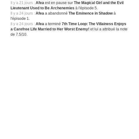
Il y a 21 jours :
Afea
est en pause sur
The Magical Girl and the Evil
Lieutenant Used to Be Archenemies
à l'épisode 5.
Il y a 24 jours :
Afea
a abandonné
The Eminence in Shadow
à
l'épisode 1.
Il y a 24 jours :
Afea
a terminé
7th Time Loop: The Villainess Enjoys
a Carefree Life Married to Her Worst Enemy!
et lui a attribué la note
de 7.5/10.