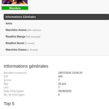
Informations Générales
Amis
Watchlist Anime
(401 animes)
Readlist Manga
(119 mangas)
Readlist Novel
(3 novel)
Watchlist Drama
(1 drama)
Informations générales
Dernière connexion
29/07/2026 23:06:20
ICP
445
Genre
?
Âge
20 ans
Lieu
?
Date d'inscription
25/08/2020
Nb. de messages
0
Top 5