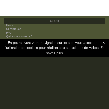
Le site
News
Chroniques
FAQ
Qui sommes-nous ?
Nos partenaires
En poursuivant votre navigation sur ce site, vous acceptez
✖
Faites-nous connaitre
l'utilisation de cookies pour réaliser des statistiques de visites.
Nous contacter
En
Nous soutenir
savoir plus
Mentions légales
Les sections
Animes
Mangas
Novels
Dramas
Informations
Communauté
Forum
Membres
Classement Icp
Discord