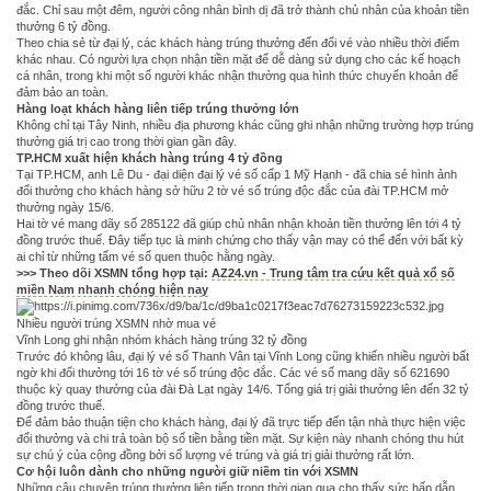
đắc. Chỉ sau một đêm, người công nhân bình dị đã trở thành chủ nhân của khoản tiền
thưởng 6 tỷ đồng.
Theo chia sẻ từ đại lý, các khách hàng trúng thưởng đến đổi vé vào nhiều thời điểm
khác nhau. Có người lựa chọn nhận tiền mặt để dễ dàng sử dụng cho các kế hoạch
cá nhân, trong khi một số người khác nhận thưởng qua hình thức chuyển khoản để
đảm bảo an toàn.
Hàng loạt khách hàng liên tiếp trúng thưởng lớn
Không chỉ tại Tây Ninh, nhiều địa phương khác cũng ghi nhận những trường hợp trúng
thưởng giá trị cao trong thời gian gần đây.
TP.HCM xuất hiện khách hàng trúng 4 tỷ đồng
Tại TP.HCM, anh Lê Du - đại diện đại lý vé số cấp 1 Mỹ Hạnh - đã chia sẻ hình ảnh
đổi thưởng cho khách hàng sở hữu 2 tờ vé số trúng độc đắc của đài TP.HCM mở
thưởng ngày 15/6.
Hai tờ vé mang dãy số 285122 đã giúp chủ nhân nhận khoản tiền thưởng lên tới 4 tỷ
đồng trước thuế. Đây tiếp tục là minh chứng cho thấy vận may có thể đến với bất kỳ
ai chỉ từ những tấm vé số quen thuộc hằng ngày.
>>> Theo dõi XSMN tổng hợp tại:
AZ24.vn - Trung tâm tra cứu kết quả xổ số
miền Nam nhanh chóng hiện nay
Nhiều người trúng XSMN nhờ mua vé
Vĩnh Long ghi nhận nhóm khách hàng trúng 32 tỷ đồng
Trước đó không lâu, đại lý vé số Thanh Vân tại Vĩnh Long cũng khiến nhiều người bất
ngờ khi đổi thưởng tới 16 tờ vé số trúng độc đắc. Các vé số mang dãy số 621690
thuộc kỳ quay thưởng của đài Đà Lạt ngày 14/6. Tổng giá trị giải thưởng lên đến 32 tỷ
đồng trước thuế.
Để đảm bảo thuận tiện cho khách hàng, đại lý đã trực tiếp đến tận nhà thực hiện việc
đổi thưởng và chi trả toàn bộ số tiền bằng tiền mặt. Sự kiện này nhanh chóng thu hút
sự chú ý của cộng đồng bởi số lượng vé trúng và giá trị giải thưởng rất lớn.
Cơ hội luôn dành cho những người giữ niềm tin với XSMN
Những câu chuyện trúng thưởng liên tiếp trong thời gian qua cho thấy sức hấp dẫn