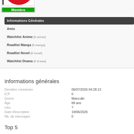
Informations Générales
Amis
Watchlist Anime
(0 anime)
Readlist Manga
(0 manga)
Readlist Novel
(0 novel)
Watchlist Drama
(0 drama)
Informations générales
Dernière connexion
06/07/2026 04:28:13
ICP
0
Genre
Masculin
Âge
68 ans
Lieu
?
Date d'inscription
19/06/2026
Nb. de messages
0
Top 5