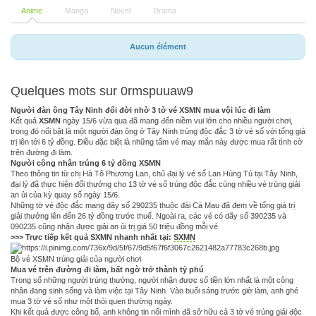
Anime
Manga
Novel
Drama
Aucun élément
Quelques mots sur 0rmspuuaw9
Người đàn ông Tây Ninh đổi đời nhờ 3 tờ vé XSMN mua vội lúc đi làm
Kết quả
XSMN
ngày 15/6 vừa qua đã mang đến niềm vui lớn cho nhiều người chơi,
trong đó nổi bật là một người đàn ông ở Tây Ninh trúng độc đắc 3 tờ vé số với tổng giá
trị lên tới 6 tỷ đồng. Điều đặc biệt là những tấm vé may mắn này được mua rất tình cờ
trên đường đi làm.
Người công nhân trúng 6 tỷ đồng XSMN
Theo thông tin từ chị Hà Tô Phương Lan, chủ đại lý vé số Lan Hùng Tú tại Tây Ninh,
đại lý đã thực hiện đổi thưởng cho 13 tờ vé số trúng độc đắc cùng nhiều vé trúng giải
an ủi của kỳ quay số ngày 15/6.
Những tờ vé độc đắc mang dãy số 290235 thuộc đài Cà Mau đã đem về tổng giá trị
giải thưởng lên đến 26 tỷ đồng trước thuế. Ngoài ra, các vé có dãy số 390235 và
090235 cũng nhận được giải an ủi trị giá 50 triệu đồng mỗi vé.
>>> Trực tiếp kết quả SXMN nhanh nhất tại:
SXMN
Bộ vé XSMN trúng giải của người chơi
Mua vé trên đường đi làm, bất ngờ trở thành tỷ phú
Trong số những người trúng thưởng, người nhận được số tiền lớn nhất là một công
nhân đang sinh sống và làm việc tại Tây Ninh. Vào buổi sáng trước giờ làm, anh ghé
mua 3 tờ vé số như một thói quen thường ngày.
Khi kết quả được công bố, anh không tin nổi mình đã sở hữu cả 3 tờ vé trúng giải độc