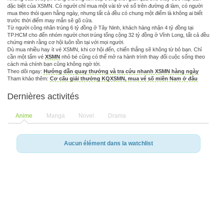
đặc biệt của XSMN. Có người chỉ mua một vài tờ vé số trên đường đi làm, có người
mua theo thói quen hằng ngày, nhưng tất cả đều có chung một điểm là không ai biết
trước thời điểm may mắn sẽ gõ cửa.
Từ người công nhân trúng 6 tỷ đồng ở Tây Ninh, khách hàng nhận 4 tỷ đồng tại
TP.HCM cho đến nhóm người chơi trúng tổng cộng 32 tỷ đồng ở Vĩnh Long, tất cả đều
chứng minh rằng cơ hội luôn tồn tại với mọi người.
Dù mua nhiều hay ít vé XSMN, khi cơ hội đến, chiến thắng sẽ không từ bỏ bạn. Chỉ
cần một tấm vé
XSMN
nhỏ bé cũng có thể mở ra hành trình thay đổi cuộc sống theo
cách mà chính bạn cũng không ngờ tới.
Theo dõi ngay:
Hướng dẫn quay thưởng và tra cứu nhanh XSMN hàng ngày
Tham khảo thêm:
Cơ cấu giải thưởng KQXSMN, mua vé số miền Nam ở đâu
Dernières activités
Anime
Manga
Novel
Drama
Aucun élément dans la watchlist